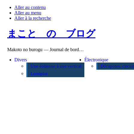
Aller au contenu
Aller au menu
Aller à la recherche
まこと の ブログ
Makoto no burogu — Journal de bord…
Divers
Électronique
Une éolienne à axe vertical
Décapotes, circui
Lumiplot