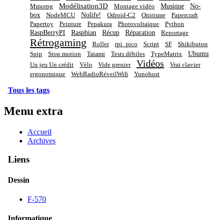
Modélisation3D
Musique
No-
Mmorpg
Montage vidéo
box
Nolife!
NodeMCU
Odroid-C2
Onirisme
Papercraft
Papertoy
Peinture
Pepakura
Photovoltaïque
Python
RaspBerryPI
Raspbian
Récup
Réparation
Reportage
Rétrogaming
Roller
rpi_pico
Script
SF
Shikibuton
Ubuntu
Spip
Stop motion
Tatami
Tests débiles
TypeMatrix
Vidéos
Un jeu Un crédit
Vélo
Vide grenier
Vrai clavier
ergonomique
WebRadioRéveilWifi
Yunohost
Tous les tags
Menu extra
Accueil
Archives
Liens
Dessin
F-570
Informatique