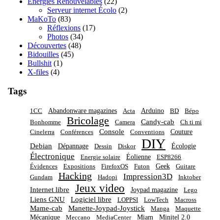
Energies Renouvelables
(22)
Serveur internet Écolo
(2)
MaKoTo
(83)
Réflexions
(17)
Photos
(34)
Découvertes
(48)
Bidouilles
(45)
Bullshit
(1)
X-files
(4)
Tags
Abandonware magazines
Arduino
1CC
Acta
BD
Bépo
Bricolage
Candy-cab
Bonhomme
Camera
Ch ti mi
Console
Couture
Cinelerra
Conférences
Conventions
DIY
Debian
Dépannage
Écologie
Dessin
Diskor
Électronique
Éolienne
Energie solaire
ESP8266
Geek
Évidences
Expositions
FirefoxOS
Futon
Guitare
Hacking
Impression3D
Gundam
Hadopi
Inktober
Jeux video
Internet libre
Joypad magazine
Lego
Liens GNU
Logiciel libre
LOPPSI
LowTech
Macross
Mame-cab
Manette-Joypad-Joystick
Manga
Maquette
Mécanique
Miam
Minitel 2.0
Meccano
MediaCenter