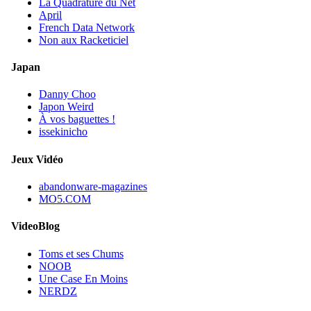
La Quadrature du Net
April
French Data Network
Non aux Racketiciel
Japan
Danny Choo
Japon Weird
À vos baguettes !
issekinicho
Jeux Vidéo
abandonware-magazines
MO5.COM
VideoBlog
Toms et ses Chums
NOOB
Une Case En Moins
NERDZ