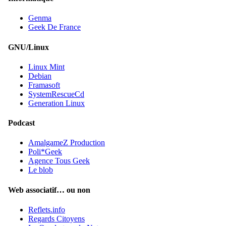
Genma
Geek De France
GNU/Linux
Linux Mint
Debian
Framasoft
SystemRescueCd
Generation Linux
Podcast
AmalgameZ Production
Poli*Geek
Agence Tous Geek
Le blob
Web associatif… ou non
Reflets.info
Regards Citoyens