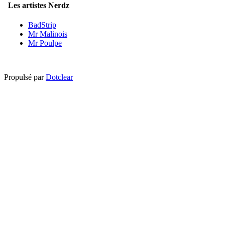
Les artistes Nerdz
BadStrip
Mr Malinois
Mr Poulpe
Propulsé par
Dotclear