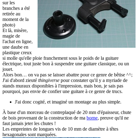
sur les
branches a été
retirée au
moment de la
photo)
Et là, misère,
magie de
l'achat en ligne,
une daube en
plastique creux
si molle qu'elle ploie franchement sous le poids de la guitare
électrique, tout juste bon à suspendre une guitare classique, ou un
jouet.
Alors bon… on va pas se laisser abattre pour ce genre de bêtise ^^;
J'ai d'abord zieuté
thingiverse
pour constater qu'il y a myriade de
stands muraux disponibles à l'impression, mais bon, je sais pas
pourquoi, pas envie de confier une guitare à ce genre de trucs.
J'ai donc cogité, et imaginé un montage au plus simple.
À base d'un morceau de contreplaqué de 20 mm d'épaisseur, chute
de bois provenant de la construction de ma
borne
, preuve qu'il ne
faut jamais jeter les chutes !
Les empreintes de longues vis de 10 mm de diamètre à têtes
hexagonales sont marquées.