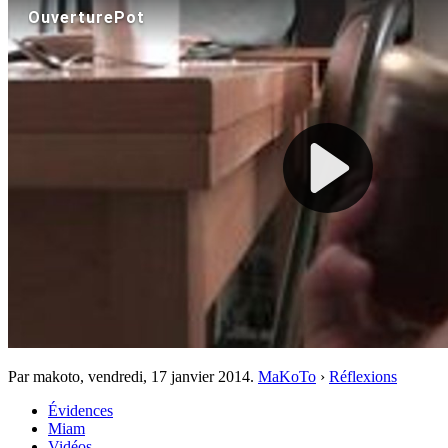
Par makoto,
vendredi, 17 janvier 2014
.
MaKoTo
›
Réflexions
Évidences
Miam
Vidéos