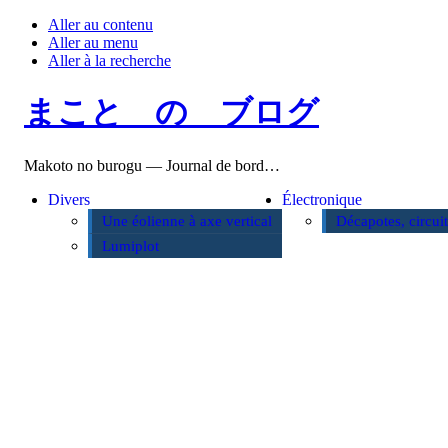
Aller au contenu
Aller au menu
Aller à la recherche
まこと の ブログ
Makoto no burogu — Journal de bord…
Divers
Électronique
Une éolienne à axe vertical
Décapotes, circui
Lumiplot