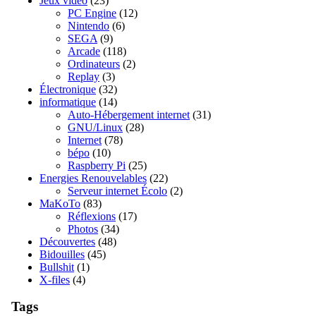
Jeux vidéo
(23)
PC Engine
(12)
Nintendo
(6)
SEGA
(9)
Arcade
(118)
Ordinateurs
(2)
Replay
(3)
Électronique
(32)
informatique
(14)
Auto-Hébergement internet
(31)
GNU/Linux
(28)
Internet
(78)
bépo
(10)
Raspberry Pi
(25)
Energies Renouvelables
(22)
Serveur internet Écolo
(2)
MaKoTo
(83)
Réflexions
(17)
Photos
(34)
Découvertes
(48)
Bidouilles
(45)
Bullshit
(1)
X-files
(4)
Tags