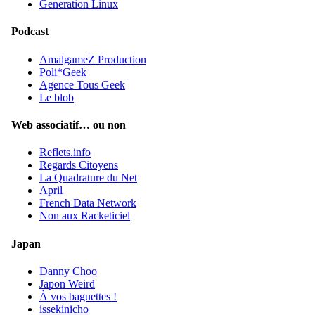
Generation Linux
Podcast
AmalgameZ Production
Poli*Geek
Agence Tous Geek
Le blob
Web associatif… ou non
Reflets.info
Regards Citoyens
La Quadrature du Net
April
French Data Network
Non aux Racketiciel
Japan
Danny Choo
Japon Weird
À vos baguettes !
issekinicho