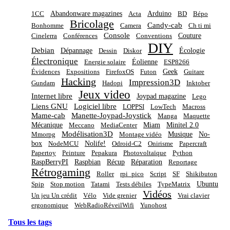
Abandonware magazines
Arduino
1CC
Acta
BD
Bépo
Bricolage
Candy-cab
Bonhomme
Camera
Ch ti mi
Console
Couture
Cinelerra
Conférences
Conventions
DIY
Debian
Dépannage
Écologie
Dessin
Diskor
Électronique
Éolienne
Energie solaire
ESP8266
Geek
Évidences
Expositions
FirefoxOS
Futon
Guitare
Hacking
Impression3D
Gundam
Hadopi
Inktober
Jeux video
Internet libre
Joypad magazine
Lego
Liens GNU
Logiciel libre
LOPPSI
LowTech
Macross
Mame-cab
Manette-Joypad-Joystick
Manga
Maquette
Mécanique
Miam
Minitel 2.0
Meccano
MediaCenter
Modélisation3D
Musique
No-
Mmorpg
Montage vidéo
box
Nolife!
NodeMCU
Odroid-C2
Onirisme
Papercraft
Papertoy
Peinture
Pepakura
Photovoltaïque
Python
RaspBerryPI
Raspbian
Récup
Réparation
Reportage
Rétrogaming
Roller
rpi_pico
Script
SF
Shikibuton
Ubuntu
Spip
Stop motion
Tatami
Tests débiles
TypeMatrix
Vidéos
Un jeu Un crédit
Vélo
Vide grenier
Vrai clavier
ergonomique
WebRadioRéveilWifi
Yunohost
Tous les tags