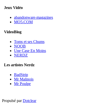
Jeux Vidéo
abandonware-magazines
MO5.COM
VideoBlog
Toms et ses Chums
NOOB
Une Case En Moins
NERDZ
Les artistes Nerdz
BadStrip
Mr Malinois
Mr Poulpe
Propulsé par
Dotclear