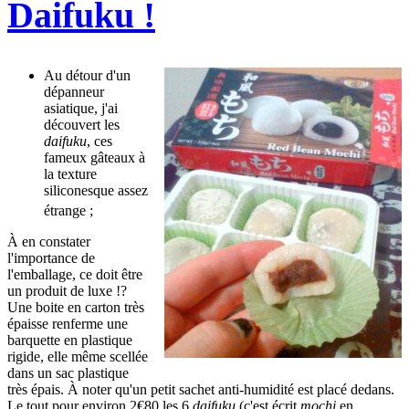
Daifuku !
Au détour d'un
dépanneur
asiatique, j'ai
découvert les
daifuku
, ces
fameux gâteaux à
la texture
siliconesque assez
étrange
;
À en constater
l'importance de
l'emballage, ce doit être
un produit de luxe !?
Une boite en carton très
épaisse renferme une
barquette en plastique
rigide, elle même scellée
dans un sac plastique
très épais. À noter qu'un petit sachet anti-humidité est placé dedans.
Le tout pour environ 2€80 les 6
daifuku
(c'est écrit
mochi
en