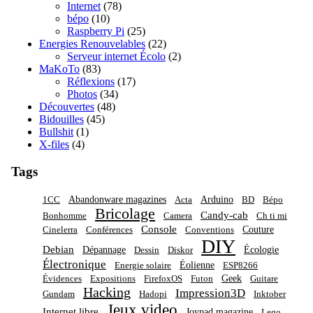
Internet
(78)
bépo
(10)
Raspberry Pi
(25)
Energies Renouvelables
(22)
Serveur internet Écolo
(2)
MaKoTo
(83)
Réflexions
(17)
Photos
(34)
Découvertes
(48)
Bidouilles
(45)
Bullshit
(1)
X-files
(4)
Tags
Abandonware magazines
Arduino
1CC
Acta
BD
Bépo
Bricolage
Candy-cab
Bonhomme
Camera
Ch ti mi
Console
Couture
Cinelerra
Conférences
Conventions
DIY
Debian
Dépannage
Écologie
Dessin
Diskor
Électronique
Éolienne
Energie solaire
ESP8266
Geek
Évidences
Expositions
FirefoxOS
Futon
Guitare
Hacking
Impression3D
Gundam
Hadopi
Inktober
Jeux video
Internet libre
Joypad magazine
Lego