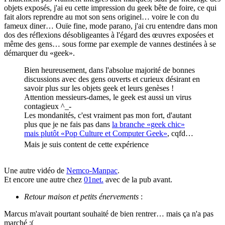
objets exposés, j'ai eu cette impression du geek bête de foire, ce qui
fait alors reprendre au mot son sens originel… voire le con du
fameux diner… Ouïe fine, mode parano, j'ai cru entendre dans mon
dos des réflexions désobligeantes à l'égard des œuvres exposées et
même des gens… sous forme par exemple de vannes destinées à se
démarquer du «geek».
Bien heureusement, dans l'absolue majorité de bonnes
discussions avec des gens ouverts et curieux désirant en
savoir plus sur les objets geek et leurs genèses !
Attention messieurs-dames, le geek est aussi un virus
contagieux ^_-
Les mondanités, c'est vraiment pas mon fort, d'autant
plus que je ne fais pas dans
la branche «geek chic»
mais plutôt «Pop Culture et Computer Geek»
, cqfd…
Mais je suis content de cette expérience
Une autre vidéo de
Nemco-Manpac
.
Et encore une autre chez
01net.
avec de la pub avant.
Retour maison et petits énervements
:
Marcus m'avait pourtant souhaité de bien rentrer… mais ça n'a pas
marché :(