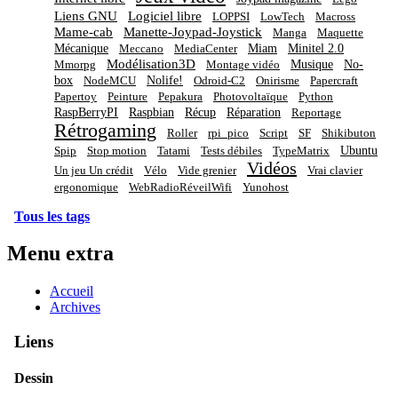
Liens GNU
Logiciel libre
LOPPSI
LowTech
Macross
Mame-cab
Manette-Joypad-Joystick
Manga
Maquette
Mécanique
Miam
Minitel 2.0
Meccano
MediaCenter
Modélisation3D
Musique
No-
Mmorpg
Montage vidéo
box
Nolife!
NodeMCU
Odroid-C2
Onirisme
Papercraft
Papertoy
Peinture
Pepakura
Photovoltaïque
Python
RaspBerryPI
Raspbian
Récup
Réparation
Reportage
Rétrogaming
Roller
rpi_pico
Script
SF
Shikibuton
Ubuntu
Spip
Stop motion
Tatami
Tests débiles
TypeMatrix
Vidéos
Un jeu Un crédit
Vélo
Vide grenier
Vrai clavier
ergonomique
WebRadioRéveilWifi
Yunohost
Tous les tags
Menu extra
Accueil
Archives
Liens
Dessin