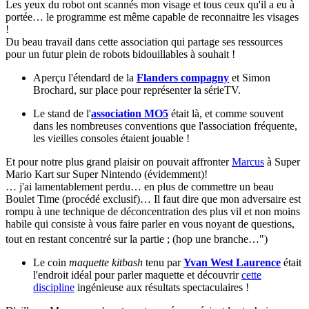
Les yeux du robot ont scannés mon visage et tous ceux qu'il a eu à
portée… le programme est même capable de reconnaitre les visages
!
Du beau travail dans cette association qui partage ses ressources
pour un futur plein de robots bidouillables à souhait !
Aperçu l'étendard de la
Flanders compagny
et Simon
Brochard, sur place pour représenter la sérieTV.
Le stand de l'
association MO5
était là, et comme souvent
dans les nombreuses conventions que l'association fréquente,
les vieilles consoles étaient jouable !
Et pour notre plus grand plaisir on pouvait affronter
Marcus
à Super
Mario Kart sur Super Nintendo (évidemment)!
… j'ai lamentablement perdu… en plus de commettre un beau
Boulet Time (procédé exclusif)… Il faut dire que mon adversaire est
rompu à une technique de déconcentration des plus vil et non moins
habile qui consiste à vous faire parler en vous noyant de questions,
tout en restant concentré sur la partie
; (hop une branche…
")
Le coin
maquette kitbash
tenu par
Yvan West Laurence
était
l'endroit idéal pour parler maquette et découvrir
cette
discipline
ingénieuse aux résultats spectaculaires !