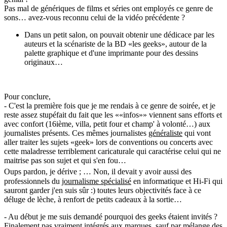
Pas mal de génériques de films et séries ont employés ce genre de
sons… avez-vous reconnu celui de la vidéo précédente ?
Dans un petit salon, on pouvait obtenir une dédicace par les
auteurs et la scénariste de la BD «les geeks», autour de la
palette graphique et d'une imprimante pour des dessins
originaux…
Pour conclure,
- C'est la première fois que je me rendais à ce genre de soirée, et je
reste assez stupéfait du fait que les ««infos»» viennent sans efforts et
avec confort (16ième, villa, petit four et champ' à volonté…) aux
journalistes présents. Ces mêmes journalistes
généraliste
qui vont
aller traiter les sujets «geek» lors de conventions ou concerts avec
cette maladresse terriblement caricaturale qui caractérise celui qui ne
maitrise pas son sujet et qui s'en fou…
Oups pardon, je dérive
; … Non, il devait y avoir aussi des
professionnels du
journalisme spécialisé
en informatique et Hi-Fi qui
sauront garder j'en suis sûr :) toutes leurs objectivités face à ce
déluge de lèche, à renfort de petits cadeaux à la sortie…
- Au début je me suis demandé pourquoi des geeks étaient invités ?
Finalement pas vraiment intégrés aux marques, sauf par mélange des