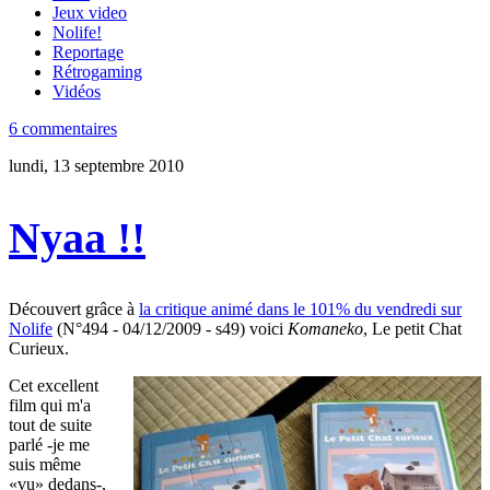
Jeux video
Nolife!
Reportage
Rétrogaming
Vidéos
6 commentaires
lundi, 13 septembre 2010
Nyaa !!
Découvert grâce à
la critique animé dans le 101% du vendredi sur
Nolife
(N°494 - 04/12/2009 - s49) voici
Komaneko
, Le petit Chat
Curieux.
Cet excellent
film qui m'a
tout de suite
parlé -je me
suis même
«vu» dedans-,