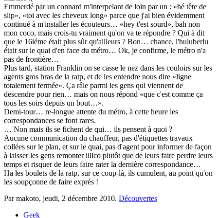
Emmerdé par un connard m'interpelant de loin par un : «hé tête de
slip», «toi avec les cheveux long» parce que j'ai bien évidemment
continué à m'installer les écouteurs… «hey t'est sourd», bah non
mon coco, mais crois-tu vraiment qu'on va te répondre ? Qui à dit
que le 16iéme était plus sûr qu'ailleurs ? Bon… chance, l'huluberlu
était sur le quai d'en face du métro… Ok, je confirme, le métro n'a
pas de frontière…
Plus tard, station Franklin on se casse le nez dans les couloirs sur les
agents gros bras de la ratp, et de les entendre nous dire «ligne
totalement fermée». Ça râle parmi les gens qui viennent de
descendre pour rien… mais on nous répond «que c'est comme ça
tous les soirs depuis un bout…».
Demi-tour… re-longue attente du métro, à cette heure les
correspondances se font rares.
… Non mais ils se fichent de qui… ils pensent à quoi ?
Aucune communication du chauffeur, pas d'étiquettes travaux
collées sur le plan, et sur le quai, pas d'agent pour informer de façon
à laisser les gens remonter illico plutôt que de leurs faire perdre leurs
temps et risquer de leurs faire rater la dernière correspondance…
Ha les boulets de la ratp, sur ce coup-là, ils cumulent, au point qu'on
les soupçonne de faire exprès !
Par makoto,
jeudi, 2 décembre 2010
.
Découvertes
Geek