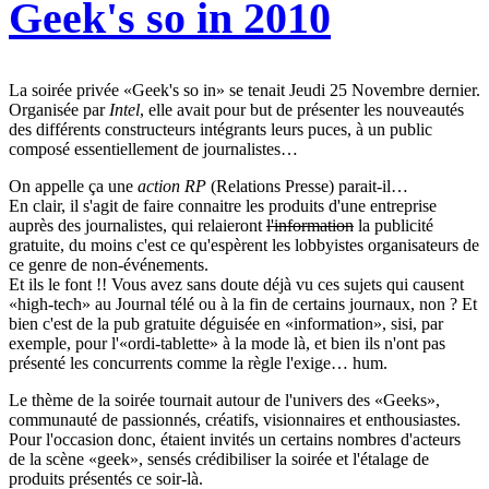
Geek's so in 2010
La soirée privée «Geek's so in» se tenait Jeudi 25 Novembre dernier.
Organisée par
Intel
, elle avait pour but de présenter les nouveautés
des différents constructeurs intégrants leurs puces, à un public
composé essentiellement de journalistes…
On appelle ça une
action RP
(Relations Presse) parait-il…
En clair, il s'agit de faire connaitre les produits d'une entreprise
auprès des journalistes, qui relaieront
l'information
la publicité
gratuite, du moins c'est ce qu'espèrent les lobbyistes organisateurs de
ce genre de non-événements.
Et ils le font !! Vous avez sans doute déjà vu ces sujets qui causent
«high-tech» au Journal télé ou à la fin de certains journaux, non ? Et
bien c'est de la pub gratuite déguisée en «information», sisi, par
exemple, pour l'«ordi-tablette» à la mode là, et bien ils n'ont pas
présenté les concurrents comme la règle l'exige… hum.
Le thème de la soirée tournait autour de l'univers des «Geeks»,
communauté de passionnés, créatifs, visionnaires et enthousiastes.
Pour l'occasion donc, étaient invités un certains nombres d'acteurs
de la scène «geek», sensés crédibiliser la soirée et l'étalage de
produits présentés ce soir-là.