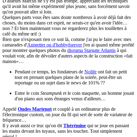
D'ailleurs Marcus ne s'y est pas trompé, appréciant les techniques
qu'il avait lui même expérimenté plus jeune, sans forcément savoir
qu'on pouvait aller si loin.
Quelques parts vous êtes sans doute nombreux à avoir déjà fait des
choses, du moins dans cet esprit, ne serais-ce qu'en avoir l'idée…
non ? Et bien maintenant vous ne regarderez plus les touillettes à
café du même œil :)
Bien que n'exposant rien ce soir là, comme j'ai pu le faire avec mes
camarades d'
Anigetter ou d'hobbyforever
j'en ai quand même profité
pour montrer quelques photos du
diorama Stargate Atlantis
à qui
voulait voir, afin de dévoiler d'autres aspects de la construction «fait
maison»…
Pendant ce temps, les fondateurs de
Nolife
ont fait un petit
tour en prenant quelques plans de la soirée, peut-être un
reportage ou un sujet dans le news de 101% ??
Entre le coin
Steampunk
et le coin maquette, un homme jouait
d'un piano aux sons étranges venus d'ailleurs…
Appelé
Ondes Martenot
et couplé à un ordinateur plus de
l'électronique custom, on joue du fil qui sert de sorte de variateur de
fréquence…
Il y avait aussi ce truc qu'on dit
Thérémine
qui se joue en passant
les mains devant les tuyaux, sans les toucher. Tout simplement
génial !