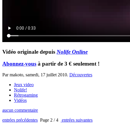
Vidéo originale depuis
Nolife Online
Abonnez-vous
à partir de 3 € seulement !
Par makoto,
samedi, 17 juillet 2010
.
Découvertes
Jeux video
Nolife!
Rétrogaming
Vidéos
aucun commentaire
entrées précédentes
Page 2 / 4
entrées suivantes