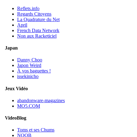
Reflets.info
Regards Citoyens
La Quadrature du Net
April
French Data Network
Non aux Racketiciel
Japan
Danny Choo
Japon Weird
À vos baguettes !
issekinicho
Jeux Vidéo
abandonware-magazines
MO5.COM
VideoBlog
Toms et ses Chums
NOOB