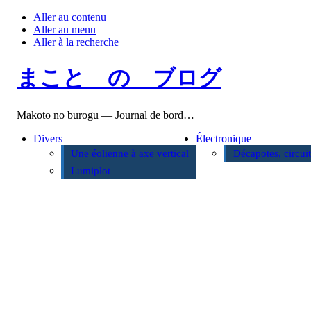
Aller au contenu
Aller au menu
Aller à la recherche
まこと の ブログ
Makoto no burogu — Journal de bord…
Divers
Électronique
Une éolienne à axe vertical
Décapotes, circui
Lumiplot