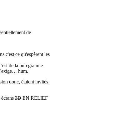
ssentiellement de
ns c'est ce qu'espèrent les
'est de la pub gratuite
e l'exige… hum.
ion donc, étaient invités
s écrans
3D
EN RELIEF