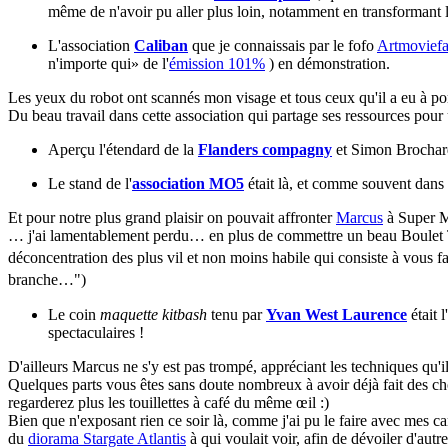
même de n'avoir pu aller plus loin, notamment en transformant le 
L'association
Caliban
que je connaissais par le fofo
Artmovief
n'importe qui» de l'
émission 101%
) en démonstration.
Les yeux du robot ont scannés mon visage et tous ceux qu'il a eu à p
Du beau travail dans cette association qui partage ses ressources pour u
Aperçu l'étendard de la
Flanders compagny
et Simon Brochard,
Le stand de l'
association MO5
était là, et comme souvent dans l
Et pour notre plus grand plaisir on pouvait affronter
Marcus
à Super M
… j'ai lamentablement perdu… en plus de commettre un beau Boulet T
déconcentration des plus vil et non moins habile qui consiste à vous fa
branche…
")
Le coin
maquette kitbash
tenu par
Yvan West Laurence
était 
spectaculaires !
D'ailleurs Marcus ne s'y est pas trompé, appréciant les techniques qu'i
Quelques parts vous êtes sans doute nombreux à avoir déjà fait des ch
regarderez plus les touillettes à café du même œil :)
Bien que n'exposant rien ce soir là, comme j'ai pu le faire avec mes c
du
diorama Stargate Atlantis
à qui voulait voir, afin de dévoiler d'aut