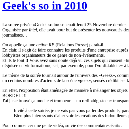
Geek's so in 2010
La soirée privée «Geek's so in» se tenait Jeudi 25 Novembre dernier.
Organisée par
Intel
, elle avait pour but de présenter les nouveautés de
journalistes…
On appelle ça une
action RP
(Relations Presse) parait-il…
En clair, il s'agit de faire connaitre les produits d'une entreprise auprès
lobbyistes organisateurs de ce genre de non-événements.
Et ils le font !! Vous avez sans doute déjà vu ces sujets qui causent «h
déguisée en «information», sisi, par exemple, pour l'«ordi-tablette» à 
Le thème de la soirée tournait autour de l'univers des «Geeks», commun
un certains nombres d'acteurs de la scène «geek», sensés crédibiliser la 
En effet, l'exposition était aménagée de manière à mélanger les objets
BORDEL !!!
J'ai juste trouvé ça moche et trompeur… un ordi «high-tech» transpar
Invité à cette soirée, je ne vais pas vous parler des produits, par
Bien plus intéressants d'aller voir les créations des bidouilleurs 
Pour commencer une petite vidéo, suivie des commentaires écrits :