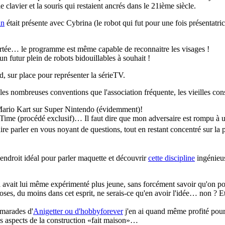
clavier et la souris qui restaient ancrés dans le 21ième siècle.
an
était présente avec Cybrina (le robot qui fut pour une fois présentatri
ortée… le programme est même capable de reconnaitre les visages !
n futur plein de robots bidouillables à souhait !
 sur place pour représenter la sérieTV.
es nombreuses conventions que l'association fréquente, les vieilles cons
ario Kart sur Super Nintendo (évidemment)!
ime (procédé exclusif)… Il faut dire que mon adversaire est rompu à 
ire parler en vous noyant de questions, tout en restant concentré sur la 
l'endroit idéal pour parler maquette et découvrir
cette discipline
ingénieus
l avait lui même expérimenté plus jeune, sans forcément savoir qu'on pouv
oses, du moins dans cet esprit, ne serais-ce qu'en avoir l'idée… non ? 
amarades d'
Anigetter ou d'hobbyforever
j'en ai quand même profité pou
res aspects de la construction «fait maison»…