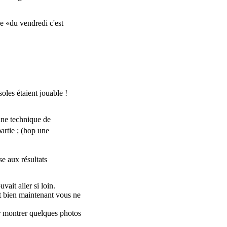
ce «du vendredi c'est
oles étaient jouable !
une technique de
partie
; (hop une
e aux résultats
ait aller si loin.
Et bien maintenant vous ne
r montrer quelques photos