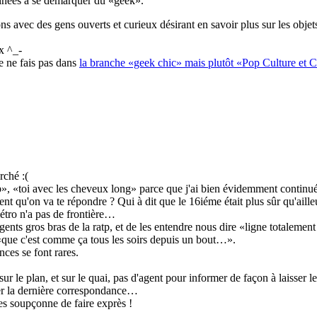
nées à se démarquer du «geek».
 avec des gens ouverts et curieux désirant en savoir plus sur les objets
x ^_-
e ne fais pas dans
la branche «geek chic» mais plutôt «Pop Culture et
rché :(
», «toi avec les cheveux long» parce que j'ai bien évidemment continué 
nt qu'on va te répondre ? Qui à dit que le 16iéme était plus sûr qu'ail
métro n'a pas de frontière…
 agents gros bras de la ratp, et de les entendre nous dire «ligne totaleme
que c'est comme ça tous les soirs depuis un bout…».
ces se font rares.
 le plan, et sur le quai, pas d'agent pour informer de façon à laisser le
ater la dernière correspondance…
les soupçonne de faire exprès !