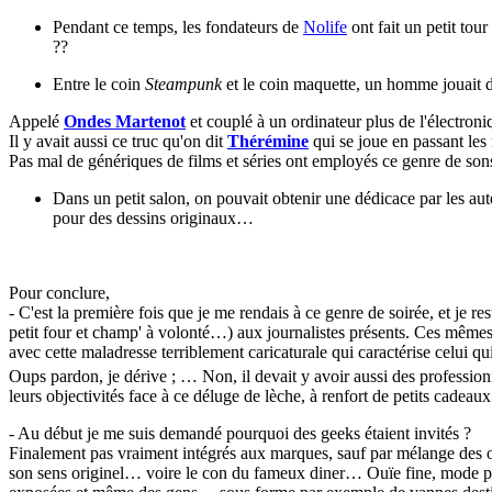
Pendant ce temps, les fondateurs de
Nolife
ont fait un petit tou
??
Entre le coin
Steampunk
et le coin maquette, un homme jouait 
Appelé
Ondes Martenot
et couplé à un ordinateur plus de l'électron
Il y avait aussi ce truc qu'on dit
Thérémine
qui se joue en passant les
Pas mal de génériques de films et séries ont employés ce genre de so
Dans un petit salon, on pouvait obtenir une dédicace par les aut
pour des dessins originaux…
Pour conclure,
- C'est la première fois que je me rendais à ce genre de soirée, et je re
petit four et champ' à volonté…) aux journalistes présents. Ces mêmes
avec cette maladresse terriblement caricaturale qui caractérise celui qu
Oups pardon, je dérive
; … Non, il devait y avoir aussi des professio
leurs objectivités face à ce déluge de lèche, à renfort de petits cadeau
- Au début je me suis demandé pourquoi des geeks étaient invités ?
Finalement pas vraiment intégrés aux marques, sauf par mélange des obj
son sens originel… voire le con du fameux diner… Ouïe fine, mode par