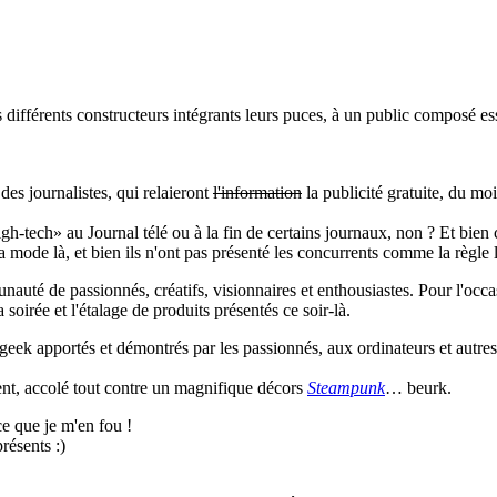
s différents constructeurs intégrants leurs puces, à un public composé e
 des journalistes, qui relaieront
l'information
la publicité gratuite, du moi
igh-tech» au Journal télé ou à la fin de certains journaux, non ? Et bien c
la mode là, et bien ils n'ont pas présenté les concurrents comme la règl
auté de passionnés, créatifs, visionnaires et enthousiastes. Pour l'occas
soirée et l'étalage de produits présentés ce soir-là.
 geek apportés et démontrés par les passionnés, aux ordinateurs et autre
ent, accolé tout contre un magnifique décors
Steampunk
… beurk.
ce que je m'en fou !
présents :)