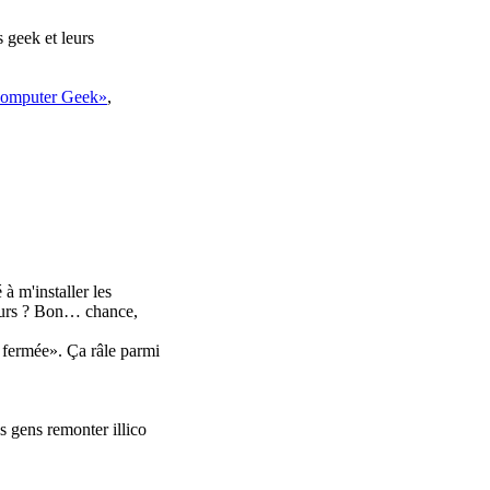
 geek et leurs
 Computer Geek»
,
à m'installer les
leurs ? Bon… chance,
nt fermée». Ça râle parmi
s gens remonter illico