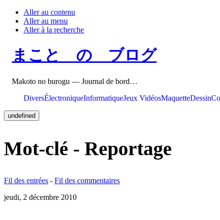
Aller au contenu
Aller au menu
Aller à la recherche
まこと の ブログ
Makoto no burogu — Journal de bord…
Divers
Électronique
Informatique
Jeux Vidéos
Maquette
Dessin
Co
undefined
Mot-clé - Reportage
Fil des entrées
-
Fil des commentaires
jeudi, 2 décembre 2010