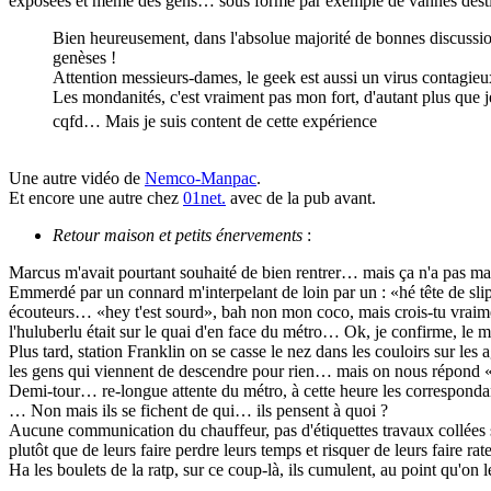
exposées et même des gens… sous forme par exemple de vannes desti
Bien heureusement, dans l'absolue majorité de bonnes discussions
genèses !
Attention messieurs-dames, le geek est aussi un virus contagieu
Les mondanités, c'est vraiment pas mon fort, d'autant plus que j
cqfd… Mais je suis content de cette expérience
Une autre vidéo de
Nemco-Manpac
.
Et encore une autre chez
01net.
avec de la pub avant.
Retour maison et petits énervements
:
Marcus m'avait pourtant souhaité de bien rentrer… mais ça n'a pas ma
Emmerdé par un connard m'interpelant de loin par un : «hé tête de slip
écouteurs… «hey t'est sourd», bah non mon coco, mais crois-tu vraime
l'huluberlu était sur le quai d'en face du métro… Ok, je confirme, le 
Plus tard, station Franklin on se casse le nez dans les couloirs sur les
les gens qui viennent de descendre pour rien… mais on nous répond «
Demi-tour… re-longue attente du métro, à cette heure les correspondan
… Non mais ils se fichent de qui… ils pensent à quoi ?
Aucune communication du chauffeur, pas d'étiquettes travaux collées sur
plutôt que de leurs faire perdre leurs temps et risquer de leurs faire r
Ha les boulets de la ratp, sur ce coup-là, ils cumulent, au point qu'on 