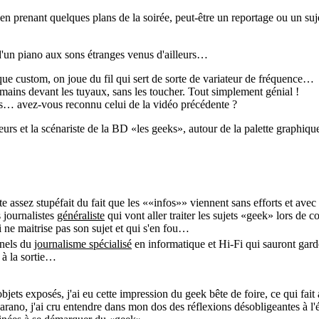
r en prenant quelques plans de la soirée, peut-être un reportage ou un s
d'un piano aux sons étranges venus d'ailleurs…
ique custom, on joue du fil qui sert de sorte de variateur de fréquence…
 mains devant les tuyaux, sans les toucher. Tout simplement génial !
ns… avez-vous reconnu celui de la vidéo précédente ?
eurs et la scénariste de la BD «les geeks», autour de la palette graphiq
ste assez stupéfait du fait que les ««infos»» viennent sans efforts et avec
 journalistes
généraliste
qui vont aller traiter les sujets «geek» lors de 
i ne maitrise pas son sujet et qui s'en fou…
nnels du
journalisme spécialisé
en informatique et Hi-Fi qui sauront garder
x à la sortie…
ets exposés, j'ai eu cette impression du geek bête de foire, ce qui fait
ano, j'ai cru entendre dans mon dos des réflexions désobligeantes à l