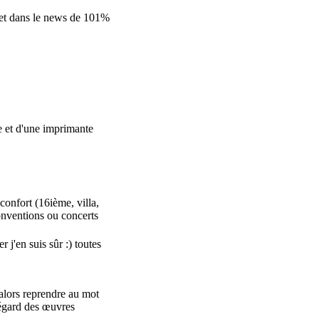
ujet dans le news de 101%
ue et d'une imprimante
 confort (16ième, villa,
conventions ou concerts
 j'en suis sûr :) toutes
 alors reprendre au mot
'égard des œuvres