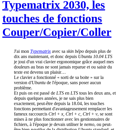
Typematrix 2030, les
touches de fonctions
Couper/Copier/Coller
J'ai mon
Typematrix
avec sa
skin bépo
depuis plus de
dix ans maintenant, et donc depuis
Ubuntu 10.04 LTS
je joui d'un vrai clavier ergonomique grâce auquel mes
douleurs au bras ne sont jamais reparue et ou saisir du
texte est devenu un plaisir…
Le clavier a fonctionné « sorti de sa boite » sur la
version d
'Ubuntu
de l'époque, sans poser aucun
problème.
Et puis on est passé de
LTS
en
LTS
tous les deux ans, et
depuis quelques années, je ne sais plus bien
exactement, peut-être depuis la 18.04, les touches
fonctions permettant d'avantageusement remplacer les
fameux raccourcis
Ctrl + x, Ctrl + c, Ctrl + v
, se sont
mises à ne plus fonctionner avec les gestionnaires de
fichiers, à l'époque je devais utiliser le
nemo
, ou peut-
être bien
nautilus
de la distribution
Ubuntu
standard, et