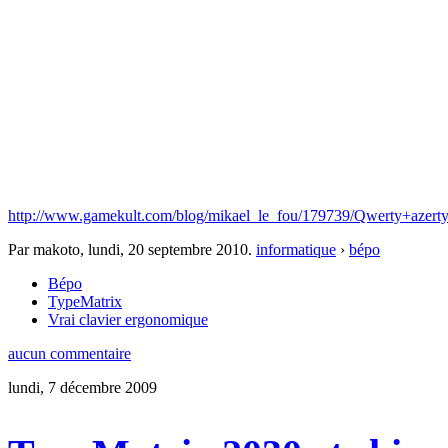
http://www.gamekult.com/blog/mikael_le_fou/179739/Qwerty+azert
Par makoto,
lundi, 20 septembre 2010
.
informatique
›
bépo
Bépo
TypeMatrix
Vrai clavier ergonomique
aucun commentaire
lundi, 7 décembre 2009