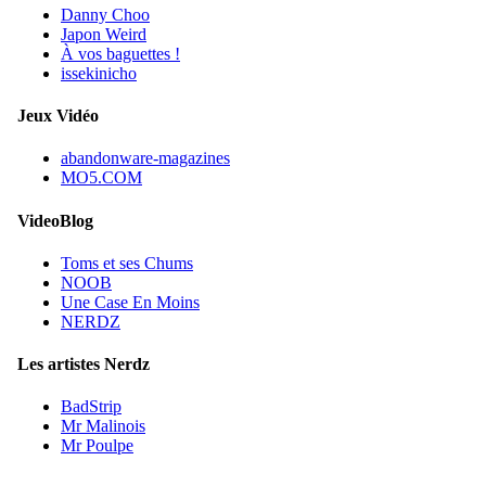
Danny Choo
Japon Weird
À vos baguettes !
issekinicho
Jeux Vidéo
abandonware-magazines
MO5.COM
VideoBlog
Toms et ses Chums
NOOB
Une Case En Moins
NERDZ
Les artistes Nerdz
BadStrip
Mr Malinois
Mr Poulpe