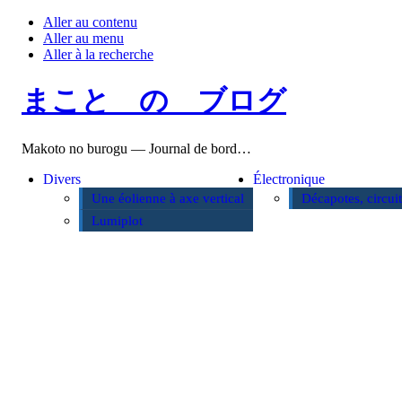
Aller au contenu
Aller au menu
Aller à la recherche
まこと の ブログ
Makoto no burogu — Journal de bord…
Divers
Électronique
Une éolienne à axe vertical
Décapotes, circui
Lumiplot