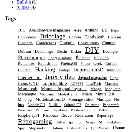
Bullshit
(1)
X-files
(4)
Tags
Abandonware magazines
Arduino
1CC
Acta
BD
Bépo
Bricolage
Candy-cab
Bonhomme
Camera
Ch ti mi
Console
Couture
Cinelerra
Conférences
Conventions
DIY
Debian
Dépannage
Écologie
Dessin
Diskor
Électronique
Éolienne
Energie solaire
ESP8266
Geek
Évidences
Expositions
FirefoxOS
Futon
Guitare
Hacking
Impression3D
Gundam
Hadopi
Inktober
Jeux video
Internet libre
Joypad magazine
Lego
Liens GNU
Logiciel libre
LOPPSI
LowTech
Macross
Mame-cab
Manette-Joypad-Joystick
Manga
Maquette
Mécanique
Miam
Minitel 2.0
Meccano
MediaCenter
Modélisation3D
Musique
No-
Mmorpg
Montage vidéo
box
Nolife!
NodeMCU
Odroid-C2
Onirisme
Papercraft
Papertoy
Peinture
Pepakura
Photovoltaïque
Python
RaspBerryPI
Raspbian
Récup
Réparation
Reportage
Rétrogaming
Roller
rpi_pico
Script
SF
Shikibuton
Ubuntu
Spip
Stop motion
Tatami
Tests débiles
TypeMatrix