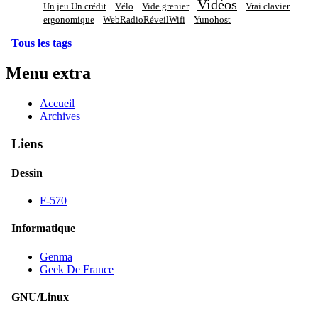
Vidéos
Un jeu Un crédit
Vélo
Vide grenier
Vrai clavier
ergonomique
WebRadioRéveilWifi
Yunohost
Tous les tags
Menu extra
Accueil
Archives
Liens
Dessin
F-570
Informatique
Genma
Geek De France
GNU/Linux