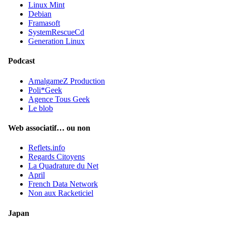
Linux Mint
Debian
Framasoft
SystemRescueCd
Generation Linux
Podcast
AmalgameZ Production
Poli*Geek
Agence Tous Geek
Le blob
Web associatif… ou non
Reflets.info
Regards Citoyens
La Quadrature du Net
April
French Data Network
Non aux Racketiciel
Japan