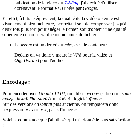
publication de la vidéo du
X-Wing
, j'ai décidé d'utiliser
dorénavant le format
VP8
libéré par
Google
.
En effet, à bitrate équivalent, la qualité de la vidéo obtenue est
visuellement bien meilleure, permettant soit de compresser jusqu'à
deux fois plus fort pour alléger le fichier, soit d'obtenir une qualité
supérieure en conservant le même poids de fichier.
Le
webm
est un dérivé du
mkv
, c'est le conteneur.
Dedans on va donc y mettre le
VP8
pour la vidéo et
Ogg
(
Vorbis
) pour l'audio.
Encodage
:
Pour encoder avec
Ubuntu 14.04
, on utilise
avconv
(si besoin :
sudo
apt-get install libav-tools
), un fork du logiciel
ffmpeg
.
Sur des versions d
'Ubuntu
plus ancienne, on remplacera donc
l'expression « avconv », par « ffmpeg ».
Voici la commande que j'ai utilisé, qui m'a donné le plus satisfaction
: