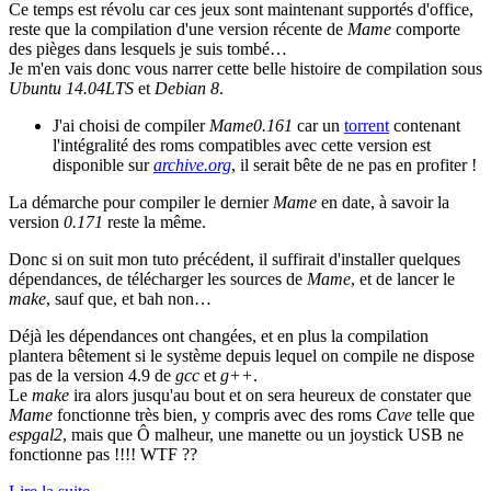
Ce temps est révolu car ces jeux sont maintenant supportés d'office,
reste que la compilation d'une version récente de
Mame
comporte
des pièges dans lesquels je suis tombé…
Je m'en vais donc vous narrer cette belle histoire de compilation sous
Ubuntu 14.04LTS
et
Debian 8
.
J'ai choisi de compiler
Mame0.161
car un
torrent
contenant
l'intégralité des roms compatibles avec cette version est
disponible sur
archive.org
, il serait bête de ne pas en profiter !
La démarche pour compiler le dernier
Mame
en date, à savoir la
version
0.171
reste la même.
Donc si on suit mon tuto précédent, il suffirait d'installer quelques
dépendances, de télécharger les sources de
Mame
, et de lancer le
make
, sauf que, et bah non…
Déjà les dépendances ont changées, et en plus la compilation
plantera bêtement si le système depuis lequel on compile ne dispose
pas de la version 4.9 de
gcc
et
g++
.
Le
make
ira alors jusqu'au bout et on sera heureux de constater que
Mame
fonctionne très bien, y compris avec des roms
Cave
telle que
espgal2
, mais que Ô malheur, une manette ou un joystick USB ne
fonctionne pas !!!! WTF ??