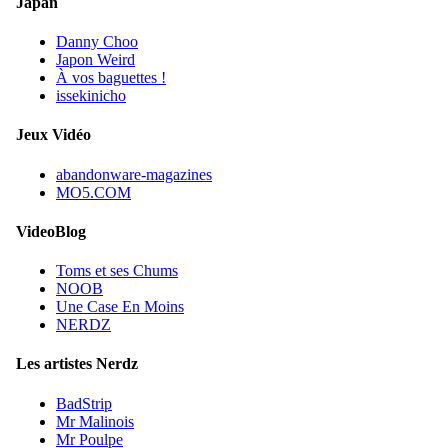
Japan
Danny Choo
Japon Weird
À vos baguettes !
issekinicho
Jeux Vidéo
abandonware-magazines
MO5.COM
VideoBlog
Toms et ses Chums
NOOB
Une Case En Moins
NERDZ
Les artistes Nerdz
BadStrip
Mr Malinois
Mr Poulpe