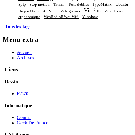
Ubuntu
Spip
Stop motion
Tatami
Tests débiles
TypeMatrix
Vidéos
Un jeu Un crédit
Vélo
Vide grenier
Vrai clavier
ergonomique
WebRadioRéveilWifi
Yunohost
Tous les tags
Menu extra
Accueil
Archives
Liens
Dessin
F-570
Informatique
Genma
Geek De France
GNU/Linux