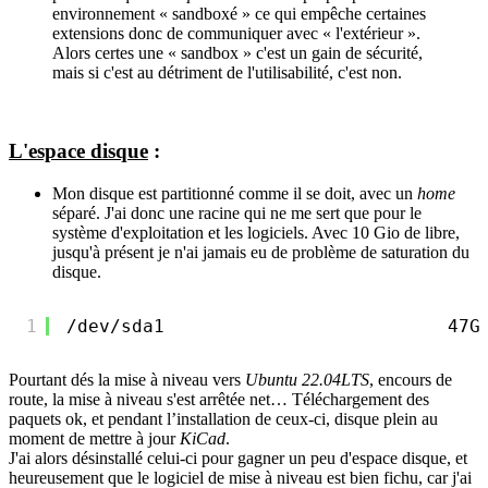
environnement « sandboxé » ce qui empêche certaines
extensions donc de communiquer avec « l'extérieur ».
Alors certes une « sandbox » c'est un gain de sécurité,
mais si c'est au détriment de l'utilisabilité, c'est non.
L'espace disque
:
Mon disque est partitionné comme il se doit, avec un
home
séparé. J'ai donc une racine qui ne me sert que pour le
système d'exploitation et les logiciels. Avec 10 Gio de libre,
jusqu'à présent je n'ai jamais eu de problème de saturation du
disque.
1
/dev/sda1
47G
Pourtant dés la mise à niveau vers
Ubuntu 22.04LTS
, encours de
route, la mise à niveau s'est arrêtée net… Téléchargement des
paquets ok, et pendant l’installation de ceux-ci, disque plein au
moment de mettre à jour
KiCad
.
J'ai alors désinstallé celui-ci pour gagner un peu d'espace disque, et
heureusement que le logiciel de mise à niveau est bien fichu, car j'ai