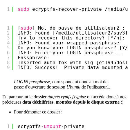
1
sudo
ecryptfs-recover-private 
/media/u
1
[
sudo
] Mot de passe de utilisateur2 : 
2
INFO: Found [
/media/utilisateur2/sav3T
3
Try to recover this directory? [Y
/n
]: 
4
INFO: Found your wrapped-passphrase
5
Do you know your LOGIN passphrase? [Y
/
6
INFO: Enter your LOGIN passphrase...
7
Passphrase: 
8
Inserted auth tok with sig [et1945dosl
9
INFO: Success!  Private data mounted a
LOGIN passphrase
, correspondant donc au mot de
passe d'ouverture de session
Ubuntu
de l'utilisateur1.
En parcourant le dossier
/tmp/ecryptfs.fxsjpjaz
on accède donc à nos
précieuses
data déchiffrées, montées depuis le disque externe
:)
Pour démonter ce dossier :
1
ecryptfs-
umount
-private