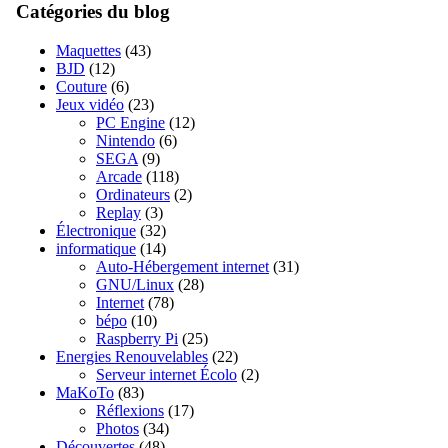
Catégories du blog
Maquettes
(43)
BJD
(12)
Couture
(6)
Jeux vidéo
(23)
PC Engine
(12)
Nintendo
(6)
SEGA
(9)
Arcade
(118)
Ordinateurs
(2)
Replay
(3)
Électronique
(32)
informatique
(14)
Auto-Hébergement internet
(31)
GNU/Linux
(28)
Internet
(78)
bépo
(10)
Raspberry Pi
(25)
Energies Renouvelables
(22)
Serveur internet Écolo
(2)
MaKoTo
(83)
Réflexions
(17)
Photos
(34)
Découvertes
(48)