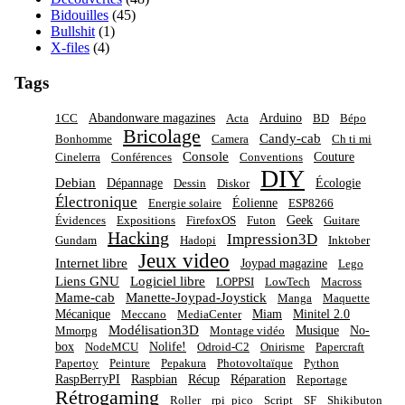
Bidouilles
(45)
Bullshit
(1)
X-files
(4)
Tags
Abandonware magazines
Arduino
1CC
Acta
BD
Bépo
Bricolage
Candy-cab
Bonhomme
Camera
Ch ti mi
Console
Couture
Cinelerra
Conférences
Conventions
DIY
Debian
Dépannage
Écologie
Dessin
Diskor
Électronique
Éolienne
Energie solaire
ESP8266
Geek
Évidences
Expositions
FirefoxOS
Futon
Guitare
Hacking
Impression3D
Gundam
Hadopi
Inktober
Jeux video
Internet libre
Joypad magazine
Lego
Liens GNU
Logiciel libre
LOPPSI
LowTech
Macross
Mame-cab
Manette-Joypad-Joystick
Manga
Maquette
Mécanique
Miam
Minitel 2.0
Meccano
MediaCenter
Modélisation3D
Musique
No-
Mmorpg
Montage vidéo
box
Nolife!
NodeMCU
Odroid-C2
Onirisme
Papercraft
Papertoy
Peinture
Pepakura
Photovoltaïque
Python
RaspBerryPI
Raspbian
Récup
Réparation
Reportage
Rétrogaming
Roller
rpi_pico
Script
SF
Shikibuton