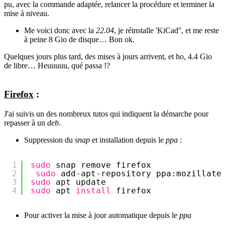
pu, avec la commande adaptée, relancer la procédure et terminer la
mise à niveau.
Me voici donc avec la
22.04
, je réinstalle 'KiCad'', et me reste
à peine 8 Gio de disque… Bon ok.
Quelques jours plus tard, des mises à jours arrivent, et ho, 4.4 Gio
de libre… Heuuuuu, qué passa !?
Firefox
:
J'ai suivis un des nombreux tutos qui indiquent la démarche pour
repasser à un
deb
.
Suppression du
snap
et installation depuis le
ppa
:
1
sudo
snap remove firefox
2
sudo
add-apt-repository ppa:mozillate
3
sudo
apt update
4
sudo
apt 
install
firefox
Pour activer la mise à jour automatique depuis le
ppa