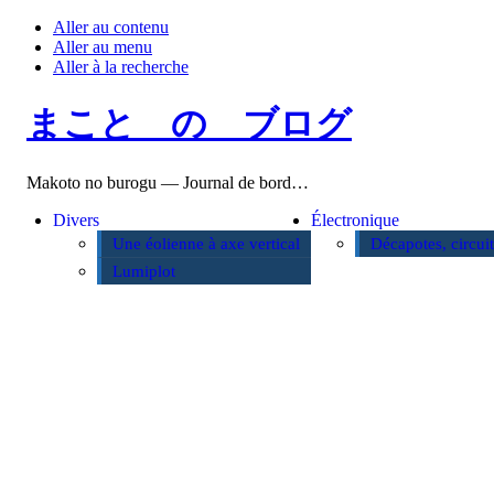
Aller au contenu
Aller au menu
Aller à la recherche
まこと の ブログ
Makoto no burogu — Journal de bord…
Divers
Électronique
Une éolienne à axe vertical
Décapotes, circui
Lumiplot