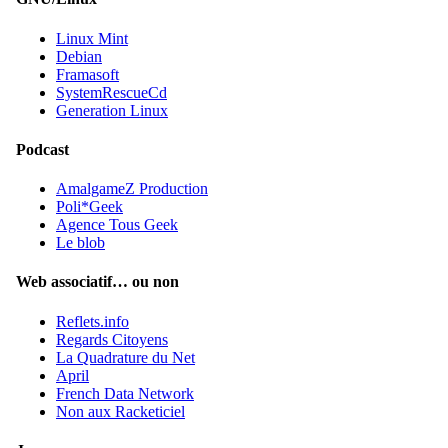
Linux Mint
Debian
Framasoft
SystemRescueCd
Generation Linux
Podcast
AmalgameZ Production
Poli*Geek
Agence Tous Geek
Le blob
Web associatif… ou non
Reflets.info
Regards Citoyens
La Quadrature du Net
April
French Data Network
Non aux Racketiciel