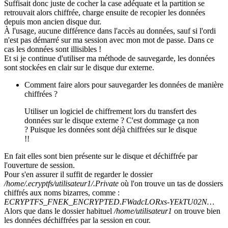
Suffisait donc juste de cocher la case adéquate et la partition se
retrouvait alors chiffrée, charge ensuite de recopier les données
depuis mon ancien disque dur.
À l'usage, aucune différence dans l'accès au données, sauf si l'ordi
n'est pas démarré sur ma session avec mon mot de passe. Dans ce
cas les données sont illisibles !
Et si je continue d'utiliser ma méthode de sauvegarde, les données
sont stockées en clair sur le disque dur externe.
Comment faire alors pour sauvegarder les données de manière
chiffrées ?
Utiliser un logiciel de chiffrement lors du transfert des
données sur le disque externe ? C'est dommage ça non
? Puisque les données sont déjà chiffrées sur le disque
!!
En fait elles sont bien présente sur le disque et déchiffrée par
l'ouverture de session.
Pour s'en assurer il suffit de regarder le dossier
/home/.ecryptfs/utilisateur1/.Private
où l'on trouve un tas de dossiers
chiffrés aux noms bizarres, comme :
ECRYPTFS_FNEK_ENCRYPTED.FWadcLORxs-YEkTU02N…
Alors que dans le dossier habituel
/home/utilisateur1
on trouve bien
les données déchiffrées par la session en cour.