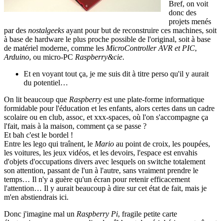
Bref, on voit
donc des
projets menés
par des
nostalgeeks
ayant pour but de reconstruire ces machines, soit
à base de hardware le plus proche possible de l'original, soit à base
de matériel moderne, comme les
MicroController AVR et PIC
,
Arduino
, ou micro-PC
Raspberry&cie
.
Et en voyant tout ça, je me suis dit à titre perso qu'il y aurait
du potentiel…
On lit beaucoup que
Raspberry
est une plate-forme informatique
formidable pour l'éducation et les enfants, alors certes dans un cadre
scolaire ou en club, assoc, et xxx-spaces, où l'on s'accompagne ça
l'fait, mais à la maison, comment ça se passe ?
Et bah c'est le bordel !
Entre les lego qui traînent, le
Mario
au point de croix, les poupées,
les voitures, les jeux vidéos, et les devoirs, l'espace est envahis
d'objets d'occupations divers avec lesquels on switche totalement
son attention, passant de l'un à l'autre, sans vraiment prendre le
temps… Il n'y a guère qu'un écran pour retenir efficacement
l'attention… Il y aurait beaucoup à dire sur cet état de fait, mais je
m'en abstiendrais ici.
Donc j'imagine mal un
Raspberry Pi
, fragile petite carte