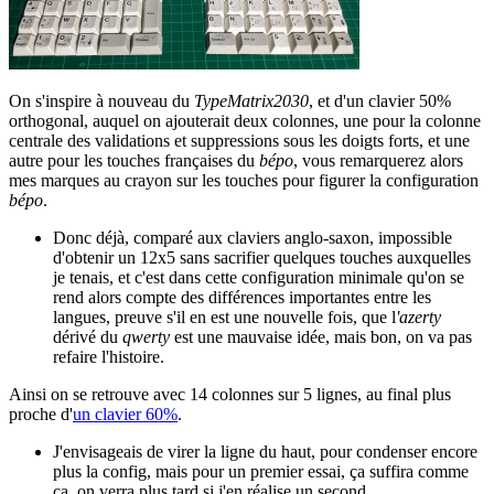
On s'inspire à nouveau du
TypeMatrix2030
, et d'un clavier 50%
orthogonal, auquel on ajouterait deux colonnes, une pour la colonne
centrale des validations et suppressions sous les doigts forts, et une
autre pour les touches françaises du
bépo
, vous remarquerez alors
mes marques au crayon sur les touches pour figurer la configuration
bépo
.
Donc déjà, comparé aux claviers anglo-saxon, impossible
d'obtenir un 12x5 sans sacrifier quelques touches auxquelles
je tenais, et c'est dans cette configuration minimale qu'on se
rend alors compte des différences importantes entre les
langues, preuve s'il en est une nouvelle fois, que l
'azerty
dérivé du
qwerty
est une mauvaise idée, mais bon, on va pas
refaire l'histoire.
Ainsi on se retrouve avec 14 colonnes sur 5 lignes, au final plus
proche d'
un clavier 60%
.
J'envisageais de virer la ligne du haut, pour condenser encore
plus la config, mais pour un premier essai, ça suffira comme
ça, on verra plus tard si j'en réalise un second.