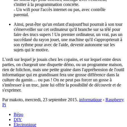
s'initier à la programmation concrète.
- Un wifi pour l'accès internet ou pas, avec contrôle
parental.
Ainsi, peut-être qu'un enfant d'aujourd'hui pourrait à son tour
s'émerveiller sur cet ordinateur qu'il branche sur sa télé pour
faire des trucs supers ! Un premier ordinateur, un vrai, pas un
succédané du rayon jouet, une machine qu'il s'approprierait à
son rythme pour avec de l'aide, devenir autonome sur les
sujets qui le motive.
L'ordi sur lequel je jouais chez les copains, et sur lequel entre deux
parties, on chargeait une disquette démo, ou un programme maison,
rien de folichon, mais une petite graine dans l'appréhension de l'outil
informatique qui en grandissant fera une grosse différence dans la
culture du gamin… ou pas ! On ne peut pas forcer un gosse à
s'intéresser à un truc, juste lui offrir la possibilité de découvrir et de
s'exprimer.
Par makoto,
mercredi, 23 septembre 2015
.
informatique
›
Raspberry
Pi
Bépo
DIY
Électronique