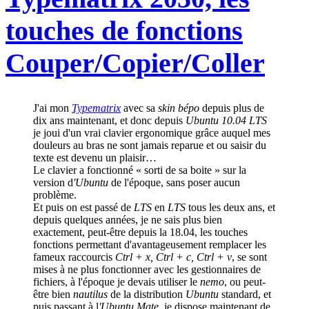
touches de fonctions
Couper/Copier/Coller
J'ai mon
Typematrix
avec sa
skin bépo
depuis plus de
dix ans maintenant, et donc depuis
Ubuntu 10.04 LTS
je joui d'un vrai clavier ergonomique grâce auquel mes
douleurs au bras ne sont jamais reparue et ou saisir du
texte est devenu un plaisir…
Le clavier a fonctionné « sorti de sa boite » sur la
version d
'Ubuntu
de l'époque, sans poser aucun
problème.
Et puis on est passé de
LTS
en
LTS
tous les deux ans, et
depuis quelques années, je ne sais plus bien
exactement, peut-être depuis la 18.04, les touches
fonctions permettant d'avantageusement remplacer les
fameux raccourcis
Ctrl + x, Ctrl + c, Ctrl + v
, se sont
mises à ne plus fonctionner avec les gestionnaires de
fichiers, à l'époque je devais utiliser le
nemo
, ou peut-
être bien
nautilus
de la distribution
Ubuntu
standard, et
puis passant à l
'Ubuntu Mate
, je dispose maintenant de