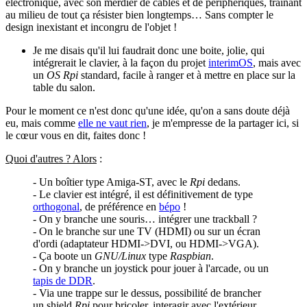
électronique, avec son merdier de câbles et de périphériques, traînant
au milieu de tout ça résister bien longtemps… Sans compter le
design inexistant et incongru de l'objet !
Je me disais qu'il lui faudrait donc une boite, jolie, qui
intégrerait le clavier, à la façon du projet
interimOS
, mais avec
un
OS
Rpi
standard, facile à ranger et à mettre en place sur la
table du salon.
Pour le moment ce n'est donc qu'une idée, qu'on a sans doute déjà
eu, mais comme
elle ne vaut rien
, je m'empresse de la partager ici, si
le cœur vous en dit, faites donc !
Quoi d'autres ? Alors
:
- Un boîtier type Amiga-ST, avec le
Rpi
dedans.
- Le clavier est intégré, il est définitivement de type
orthogonal
, de préférence en
bépo
!
- On y branche une souris… intégrer une trackball ?
- On le branche sur une TV (HDMI) ou sur un écran
d'ordi (adaptateur HDMI->DVI, ou HDMI->VGA).
- Ça boote un
GNU/Linux
type
Raspbian
.
- On y branche un joystick pour jouer à l'arcade, ou un
tapis de DDR
.
- Via une trappe sur le dessus, possibilité de brancher
un shield
Rpi
pour bricoler, interagir avec l'extérieur,