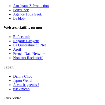
AmalgameZ Production
Poli*Geek
Agence Tous Geek
Le blob
Web associatif… ou non
Reflets.info
Regards Citoyens
La Quadrature du Net
April
French Data Network
Non aux Racketiciel
Japan
Danny Choo
Japon Weird
À vos baguettes !
issekinicho
Jeux Vidéo