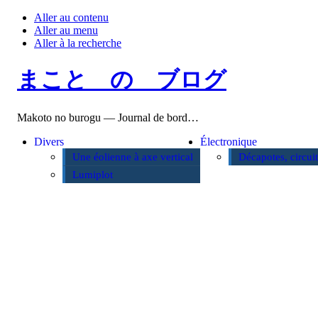
Aller au contenu
Aller au menu
Aller à la recherche
まこと の ブログ
Makoto no burogu — Journal de bord…
Divers
Électronique
Une éolienne à axe vertical
Décapotes, circui
Lumiplot