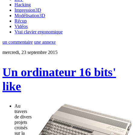
Hacking
Impression3D
Modélisation3D
Récup
Vidéos
Vrai clavier ergonomique
un commentaire
une annexe
mercredi, 23 septembre 2015
Un ordinateur 16 bits'
like
Au
travers
de divers
projets
croisés
sur la