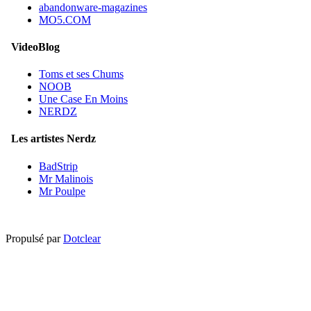
abandonware-magazines
MO5.COM
VideoBlog
Toms et ses Chums
NOOB
Une Case En Moins
NERDZ
Les artistes Nerdz
BadStrip
Mr Malinois
Mr Poulpe
Propulsé par
Dotclear