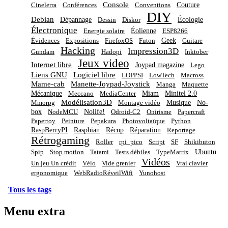
Console
Couture
Cinelerra
Conférences
Conventions
DIY
Debian
Dépannage
Écologie
Dessin
Diskor
Électronique
Éolienne
Energie solaire
ESP8266
Geek
Évidences
Expositions
FirefoxOS
Futon
Guitare
Hacking
Impression3D
Gundam
Hadopi
Inktober
Jeux video
Internet libre
Joypad magazine
Lego
Liens GNU
Logiciel libre
LOPPSI
LowTech
Macross
Mame-cab
Manette-Joypad-Joystick
Manga
Maquette
Mécanique
Miam
Minitel 2.0
Meccano
MediaCenter
Modélisation3D
Musique
No-
Mmorpg
Montage vidéo
box
Nolife!
NodeMCU
Odroid-C2
Onirisme
Papercraft
Papertoy
Peinture
Pepakura
Photovoltaïque
Python
RaspBerryPI
Raspbian
Récup
Réparation
Reportage
Rétrogaming
Roller
rpi_pico
Script
SF
Shikibuton
Ubuntu
Spip
Stop motion
Tatami
Tests débiles
TypeMatrix
Vidéos
Un jeu Un crédit
Vélo
Vide grenier
Vrai clavier
ergonomique
WebRadioRéveilWifi
Yunohost
Tous les tags
Menu extra