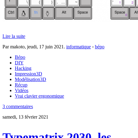
Lire la suite
Par makoto,
jeudi, 17 juin 2021
.
informatique
›
bépo
Bépo
DIY
Hacking
Impression3D
Modélisation3D
Récup
Vidéos
Vrai clavier ergonomique
3 commentaires
samedi, 13 février 2021
Typematrix 2030, les