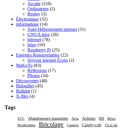
Arcade
(118)
Ordinateurs
(2)
Replay
(3)
Électronique
(32)
informatique
(14)
Auto-Hébergement internet
(31)
GNU/Linux
(28)
Internet
(78)
bépo
(10)
Raspberry Pi
(25)
Energies Renouvelables
(22)
Serveur internet Écolo
(2)
MaKoTo
(83)
Réflexions
(17)
Photos
(34)
Découvertes
(48)
Bidouilles
(45)
Bullshit
(1)
X-files
(4)
Tags
Abandonware magazines
Arduino
1CC
Acta
BD
Bépo
Bricolage
Candy-cab
Bonhomme
Camera
Ch ti mi