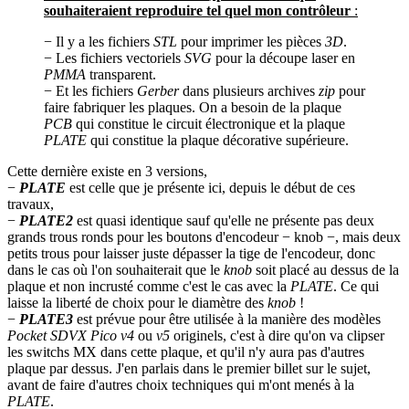
souhaiteraient reproduire tel quel mon contrôleur
:
− Il y a les fichiers
STL
pour imprimer les pièces
3D
.
− Les fichiers vectoriels
SVG
pour la découpe laser en
PMMA
transparent.
− Et les fichiers
Gerber
dans plusieurs archives
zip
pour
faire fabriquer les plaques. On a besoin de la plaque
PCB
qui constitue le circuit électronique et la plaque
PLATE
qui constitue la plaque décorative supérieure.
Cette dernière existe en 3 versions,
−
PLATE
est celle que je présente ici, depuis le début de ces
travaux,
−
PLATE2
est quasi identique sauf qu'elle ne présente pas deux
grands trous ronds pour les boutons d'encodeur − knob −, mais deux
petits trous pour laisser juste dépasser la tige de l'encodeur, donc
dans le cas où l'on souhaiterait que le
knob
soit placé au dessus de la
plaque et non incrusté comme c'est le cas avec la
PLATE
. Ce qui
laisse la liberté de choix pour le diamètre des
knob
!
−
PLATE3
est prévue pour être utilisée à la manière des modèles
Pocket SDVX Pico v4
ou
v5
originels, c'est à dire qu'on va clipser
les switchs MX dans cette plaque, et qu'il n'y aura pas d'autres
plaque par dessus. J'en parlais dans le premier billet sur le sujet,
avant de faire d'autres choix techniques qui m'ont menés à la
PLATE
.