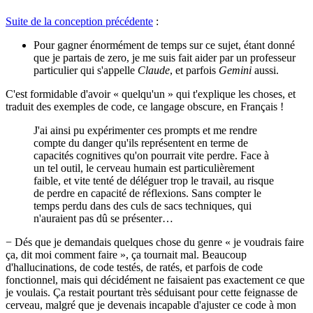
Suite de la conception précédente
:
Pour gagner énormément de temps sur ce sujet, étant donné
que je partais de zero, je me suis fait aider par un professeur
particulier qui s'appelle
Claude
, et parfois
Gemini
aussi.
C'est formidable d'avoir « quelqu'un » qui t'explique les choses, et
traduit des exemples de code, ce langage obscure, en Français !
J'ai ainsi pu expérimenter ces prompts et me rendre
compte du danger qu'ils représentent en terme de
capacités cognitives qu'on pourrait vite perdre. Face à
un tel outil, le cerveau humain est particulièrement
faible, et vite tenté de déléguer trop le travail, au risque
de perdre en capacité de réflexions. Sans compter le
temps perdu dans des culs de sacs techniques, qui
n'auraient pas dû se présenter…
− Dés que je demandais quelques chose du genre « je voudrais faire
ça, dit moi comment faire », ça tournait mal. Beaucoup
d'hallucinations, de code testés, de ratés, et parfois de code
fonctionnel, mais qui décidément ne faisaient pas exactement ce que
je voulais. Ça restait pourtant très séduisant pour cette feignasse de
cerveau, malgré que je devenais incapable d'ajuster ce code à mon