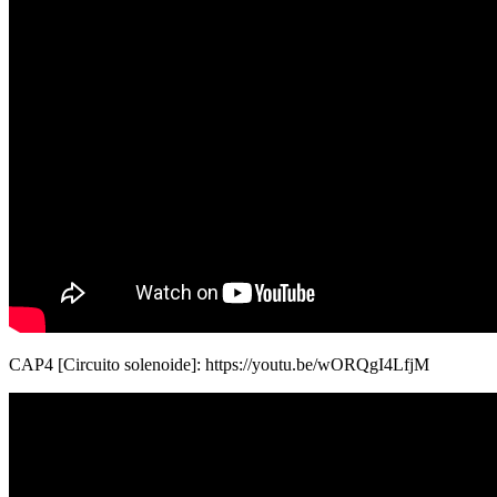
CAP4 [Circuito solenoide]: https://youtu.be/wORQgI4LfjM