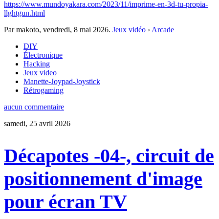
https://www.mundoyakara.com/2023/11/imprime-en-3d-tu-propia-
llghtgun.html
Par makoto,
vendredi, 8 mai 2026
.
Jeux vidéo
›
Arcade
DIY
Électronique
Hacking
Jeux video
Manette-Joypad-Joystick
Rétrogaming
aucun commentaire
samedi, 25 avril 2026
Décapotes -04-, circuit de
positionnement d'image
pour écran TV