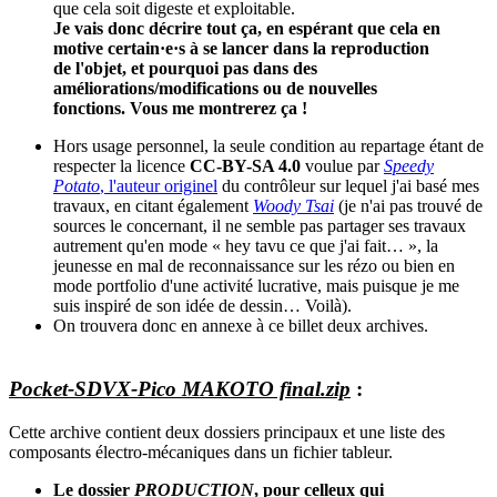
que cela soit digeste et exploitable.
Je vais donc décrire tout ça, en espérant que cela en
motive certain·e·s à se lancer dans la reproduction
de l'objet, et pourquoi pas dans des
améliorations/modifications ou de nouvelles
fonctions. Vous me montrerez ça !
Hors usage personnel, la seule condition au repartage étant de
respecter la licence
CC-BY-SA 4.0
voulue par
Speedy
Potato
, l'auteur originel
du contrôleur sur lequel j'ai basé mes
travaux, en citant également
Woody Tsai
(je n'ai pas trouvé de
sources le concernant, il ne semble pas partager ses travaux
autrement qu'en mode « hey tavu ce que j'ai fait… », la
jeunesse en mal de reconnaissance sur les rézo ou bien en
mode portfolio d'une activité lucrative, mais puisque je me
suis inspiré de son idée de dessin… Voilà).
On trouvera donc en annexe à ce billet deux archives.
Pocket-SDVX-Pico MAKOTO final.zip
:
Cette archive contient deux dossiers principaux et une liste des
composants électro-mécaniques dans un fichier tableur.
Le dossier
PRODUCTION
, pour celleux qui