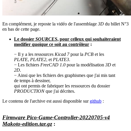
En complément, je reposte la vidéo de l'assemblage
3D
du billet N°3
en bas de cette page.
Le dossier
SOURCES
, pour celleux qui souhaiteraient
modifier quoique ce soit au contrôleur
:
− Il y a les ressources
Kicad 7
pour la
PCB
et les
PLATE
,
PLATE2
, et
PLATE3
.
− Les fichiers
FreeCAD 1.0
pour la modélisation
3D
et
2D
.
− Ainsi que les fichiers des graphismes que j'ai mis tant
de temps à dessiner,
qui ont permis de fabriquer les ressources du dossier
PRODUCTION
que j'ai décrites.
Le contenu de l'archive est aussi disponible sur
github
:
Firmware Pico-Game-Controller-20220705-v4
Makoto-edition.tar.gz
: