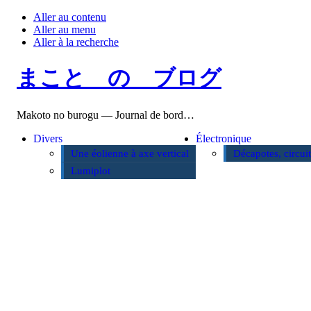
Aller au contenu
Aller au menu
Aller à la recherche
まこと の ブログ
Makoto no burogu — Journal de bord…
Divers
Électronique
Une éolienne à axe vertical
Décapotes, circui
Lumiplot