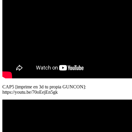
CAP5 [imprime en 3d tu propia GUNCON]:
https://youtu.be/70oEejEn5gk