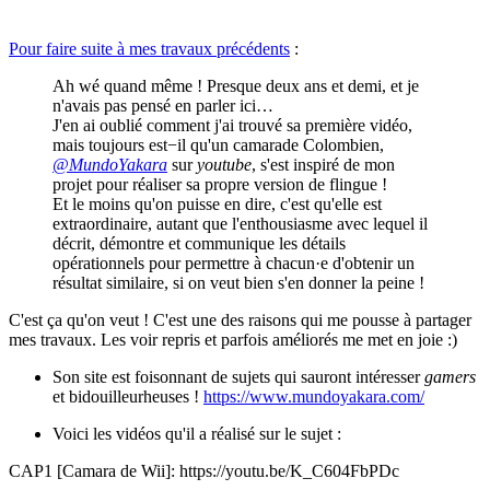
Pour faire suite à mes travaux précédents
:
Ah wé quand même ! Presque deux ans et demi, et je
n'avais pas pensé en parler ici…
J'en ai oublié comment j'ai trouvé sa première vidéo,
mais toujours est−il qu'un camarade Colombien,
@MundoYakara
sur
youtube
, s'est inspiré de mon
projet pour réaliser sa propre version de flingue !
Et le moins qu'on puisse en dire, c'est qu'elle est
extraordinaire, autant que l'enthousiasme avec lequel il
décrit, démontre et communique les détails
opérationnels pour permettre à chacun·e d'obtenir un
résultat similaire, si on veut bien s'en donner la peine !
C'est ça qu'on veut ! C'est une des raisons qui me pousse à partager
mes travaux. Les voir repris et parfois améliorés me met en joie :)
Son site est foisonnant de sujets qui sauront intéresser
gamers
et bidouilleurheuses !
https://www.mundoyakara.com/
Voici les vidéos qu'il a réalisé sur le sujet :
CAP1 [Camara de Wii]: https://youtu.be/K_C604FbPDc