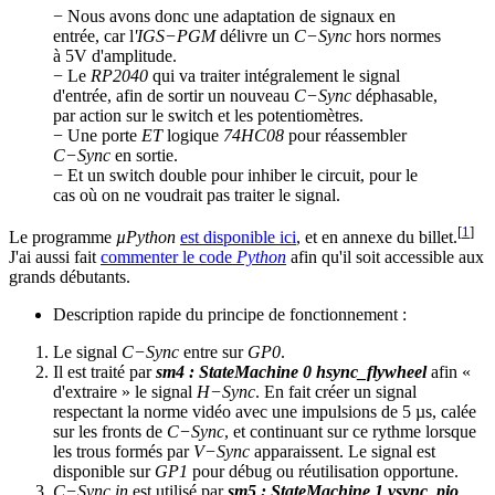
− Nous avons donc une adaptation de signaux en
entrée, car l
'IGS−PGM
délivre un
C−Sync
hors normes
à 5V d'amplitude.
− Le
RP2040
qui va traiter intégralement le signal
d'entrée, afin de sortir un nouveau
C−Sync
déphasable,
par action sur le switch et les potentiomètres.
− Une porte
ET
logique
74HC08
pour réassembler
C−Sync
en sortie.
− Et un switch double pour inhiber le circuit, pour le
cas où on ne voudrait pas traiter le signal.
[
1
]
Le programme
µPython
est disponible ici
, et en annexe du billet.
J'ai aussi fait
commenter le code
Python
afin qu'il soit accessible aux
grands débutants.
Description rapide du principe de fonctionnement :
Le signal
C−Sync
entre sur
GP0
.
Il est traité par
sm4 : StateMachine 0 hsync_flywheel
afin «
d'extraire » le signal
H−Sync
. En fait créer un signal
respectant la norme vidéo avec une impulsions de 5 µs, calée
sur les fronts de
C−Sync
, et continuant sur ce rythme lorsque
les trous formés par
V−Sync
apparaissent. Le signal est
disponible sur
GP1
pour débug ou réutilisation opportune.
C−Sync in
est utilisé par
sm5 : StateMachine 1 vsync_pio