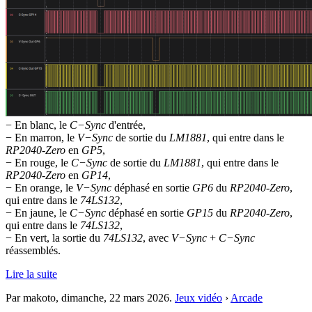
− En blanc, le
C−Sync
d'entrée,
− En marron, le
V−Sync
de sortie du
LM1881
, qui entre dans le
RP2040-Zero
en
GP5
,
− En rouge, le
C−Sync
de sortie du
LM1881
, qui entre dans le
RP2040-Zero
en
GP14
,
− En orange, le
V−Sync
déphasé en sortie
GP6
du
RP2040-Zero
,
qui entre dans le
74LS132
,
− En jaune, le
C−Sync
déphasé en sortie
GP15
du
RP2040-Zero
,
qui entre dans le
74LS132
,
− En vert, la sortie du
74LS132
, avec
V−Sync
+
C−Sync
réassemblés.
Lire la suite
Par makoto,
dimanche, 22 mars 2026
.
Jeux vidéo
›
Arcade