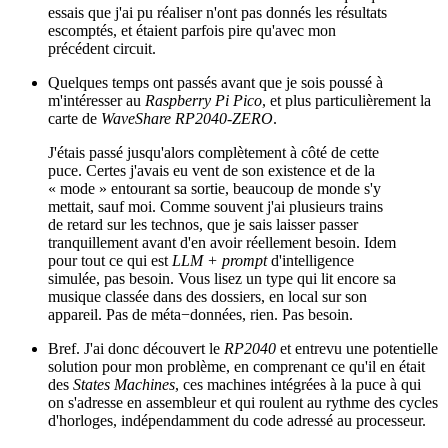
essais que j'ai pu réaliser n'ont pas donnés les résultats
escomptés, et étaient parfois pire qu'avec mon
précédent circuit.
Quelques temps ont passés avant que je sois poussé à
m'intéresser au
Raspberry Pi Pico
, et plus particulièrement la
carte de
WaveShare RP2040-ZERO
.
J'étais passé jusqu'alors complètement à côté de cette
puce. Certes j'avais eu vent de son existence et de la
« mode » entourant sa sortie, beaucoup de monde s'y
mettait, sauf moi. Comme souvent j'ai plusieurs trains
de retard sur les technos, que je sais laisser passer
tranquillement avant d'en avoir réellement besoin. Idem
pour tout ce qui est
LLM + prompt
d'intelligence
simulée, pas besoin. Vous lisez un type qui lit encore sa
musique classée dans des dossiers, en local sur son
appareil. Pas de méta−données, rien. Pas besoin.
Bref. J'ai donc découvert le
RP2040
et entrevu une potentielle
solution pour mon problème, en comprenant ce qu'il en était
des
States Machines
, ces machines intégrées à la puce à qui
on s'adresse en assembleur et qui roulent au rythme des cycles
d'horloges, indépendamment du code adressé au processeur.