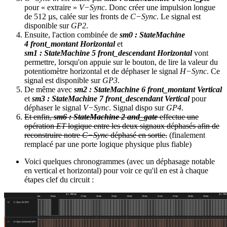
pour « extraire »
V−Sync
. Donc créer une impulsion longue
de 512 µs, calée sur les fronts de
C−Sync
. Le signal est
disponible sur
GP2
.
Ensuite, l'action combinée de
sm0 : StateMachine
4 front_montant Horizontal
et
sm1 : StateMachine 5 front_descendant Horizontal
vont
permettre, lorsqu'on appuie sur le bouton, de lire la valeur du
potentiomètre horizontal et de déphaser le signal
H−Sync
. Ce
signal est disponible sur
GP3
.
De même avec
sm2 : StateMachine 6 front_montant Vertical
et
sm3 : StateMachine 7 front_descendant Vertical
pour
déphaser le signal
V−Sync
. Signal dispo sur
GP4
.
Et enfin,
sm6 : StateMachine 2 and_gate
effectue une
opération
ET
logique entre les deux signaux déphasés afin de
reconstruire notre
C−Sync
déphasé en sortie.
(finalement
remplacé par une porte logique physique plus fiable)
Voici quelques chronogrammes (avec un déphasage notable
en vertical et horizontal) pour voir ce qu'il en est à chaque
étapes clef du circuit :