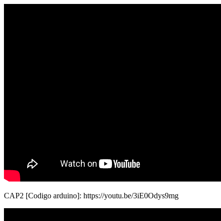
CAP2 [Codigo arduino]: https://youtu.be/3iE0Odys9mg