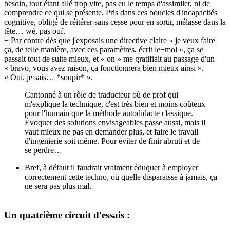
besoin, tout étant allé trop vite, pas eu le temps d'assimiler, ni de
comprendre ce qui se présente. Pris dans ces boucles d'incapacités
cognitive, obligé de réitérer sans cesse pour en sortir, mélasse dans la
tête… wé, pas ouf.
− Par contre dés que j'exposais une directive claire « je veux faire
ça, de telle manière, avec ces paramètres, écrit le−moi », ça se
passait tout de suite mieux, et « on » me gratifiait au passage d'un
« bravo, vous avez raison, ça fonctionnera bien mieux ainsi ».
« Oui, je sais… *soupir* ».
Cantonné à un rôle de traducteur où de prof qui
m'explique la technique, c'est très bien et moins coûteux
pour l'humain que la méthode autodidacte classique.
Évoquer des solutions envisageables passe aussi, mais il
vaut mieux ne pas en demander plus, et faire le travail
d'ingénierie soit même. Pour éviter de finir abruti et de
se perdre…
Bref, à défaut il faudrait vraiment éduquer à employer
correctement cette techno, où quelle disparaisse à jamais, ça
ne sera pas plus mal.
Un quatrième circuit d'essais
: