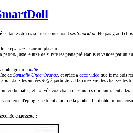
SmartDoll
ré certaines de ses sources concernant ses
Smartdoll
. Ho pas grand chos
le temps, servie sur un plateau.
patron, juste le luxe de suivre les plans pré-établis et validés par un au
'assemblage du
hoodie
.
haîne de
Samsally UnderOrange
, et grâce à
cette vidéo
que je me suis re
 Japon dans les années 90), à partir de… Bah mes vieilles chaussettes tr
ionner du matos, et trouvé deux chaussettes noires qui pourraient aller.
s contenté d'épingler le tricot atour de la jambe afin d'obtenir une ten
a seconde chaussette :