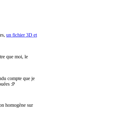
es,
un fichier 3D et
tre que moi, le
ndu compte que je
ouées :P
sion homogène sur