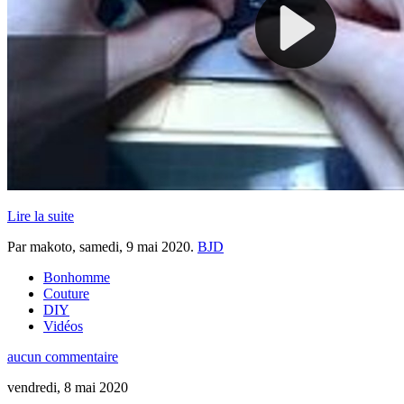
Lire la suite
Par makoto,
samedi, 9 mai 2020
.
BJD
Bonhomme
Couture
DIY
Vidéos
aucun commentaire
vendredi, 8 mai 2020