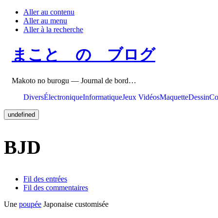
Aller au contenu
Aller au menu
Aller à la recherche
まこと の ブログ
Makoto no burogu — Journal de bord…
Divers
Électronique
Informatique
Jeux Vidéos
Maquette
Dessin
Co
undefined
BJD
Fil des entrées
Fil des commentaires
Une
poupée
Japonaise customisée