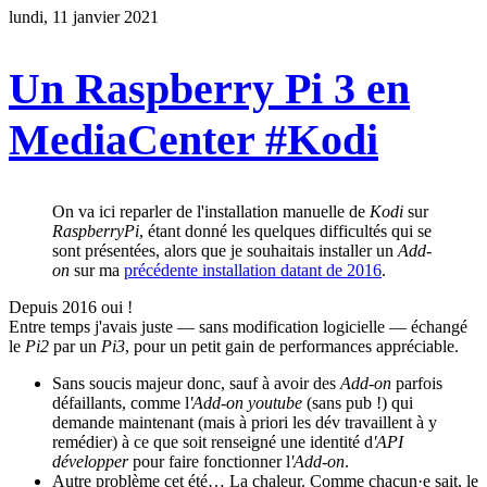
lundi, 11 janvier 2021
Un Raspberry Pi 3 en
MediaCenter #Kodi
On va ici reparler de l'installation manuelle de
Kodi
sur
RaspberryPi
, étant donné les quelques difficultés qui se
sont présentées, alors que je souhaitais installer un
Add-
on
sur ma
précédente installation datant de 2016
.
Depuis 2016 oui !
Entre temps j'avais juste — sans modification logicielle — échangé
le
Pi2
par un
Pi3
, pour un petit gain de performances appréciable.
Sans soucis majeur donc, sauf à avoir des
Add-on
parfois
défaillants, comme l
'Add-on
youtube
(sans pub !) qui
demande maintenant (mais à priori les dév travaillent à y
remédier) à ce que soit renseigné une identité d
'API
développer
pour faire fonctionner l
'Add-on
.
Autre problème cet été… La chaleur. Comme chacun·e sait, le