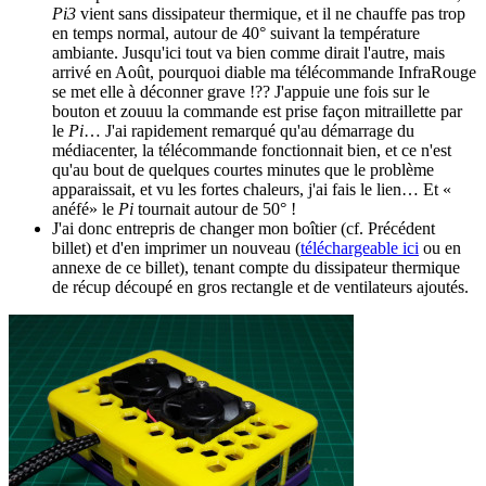
Pi3
vient sans dissipateur thermique, et il ne chauffe pas trop
en temps normal, autour de 40° suivant la température
ambiante. Jusqu'ici tout va bien comme dirait l'autre, mais
arrivé en Août, pourquoi diable ma télécommande InfraRouge
se met elle à déconner grave !?? J'appuie une fois sur le
bouton et zouuu la commande est prise façon mitraillette par
le
Pi
… J'ai rapidement remarqué qu'au démarrage du
médiacenter, la télécommande fonctionnait bien, et ce n'est
qu'au bout de quelques courtes minutes que le problème
apparaissait, et vu les fortes chaleurs, j'ai fais le lien… Et «
anéfé» le
Pi
tournait autour de 50° !
J'ai donc entrepris de changer mon boîtier (cf. Précédent
billet) et d'en imprimer un nouveau (
téléchargeable ici
ou en
annexe de ce billet), tenant compte du dissipateur thermique
de récup découpé en gros rectangle et de ventilateurs ajoutés.