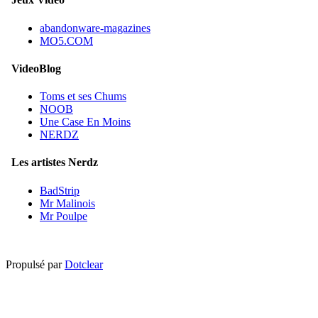
abandonware-magazines
MO5.COM
VideoBlog
Toms et ses Chums
NOOB
Une Case En Moins
NERDZ
Les artistes Nerdz
BadStrip
Mr Malinois
Mr Poulpe
Propulsé par
Dotclear