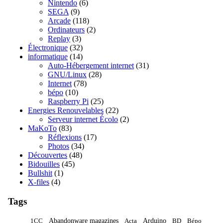
Nintendo
(6)
SEGA
(9)
Arcade
(118)
Ordinateurs
(2)
Replay
(3)
Électronique
(32)
informatique
(14)
Auto-Hébergement internet
(31)
GNU/Linux
(28)
Internet
(78)
bépo
(10)
Raspberry Pi
(25)
Energies Renouvelables
(22)
Serveur internet Écolo
(2)
MaKoTo
(83)
Réflexions
(17)
Photos
(34)
Découvertes
(48)
Bidouilles
(45)
Bullshit
(1)
X-files
(4)
Tags
Abandonware magazines
Arduino
1CC
Acta
BD
Bépo