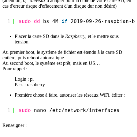
(attention,
of=/dev/sdx
à adapter pour la cible de votre carte SD, en
cas d'erreur risque d'effacement d'un disque dur non désiré)
1
sudo
dd
bs=4M 
if
=2019-09-26-raspbian-b
Placer la carte SD dans le
Raspberry
, et le mettre sous
tension.
Au premier boot, le système de fichier est étendu à la carte SD
entière, puis reboot automatique.
Au second boot, le système est prêt, mais en US…
Pour rappel :
Login : pi
Pass : raspberry
Première chose à faire, autoriser les réseaux WiFi, éditer :
1
sudo
nano 
/etc/network/interfaces
Renseigner :