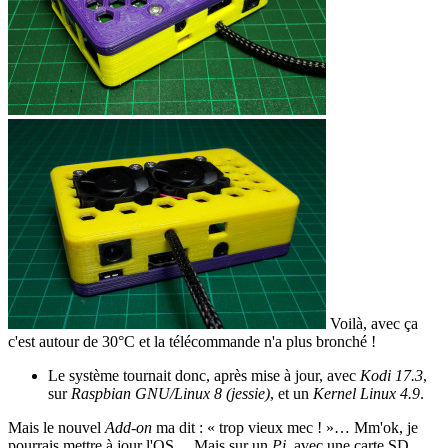
Voilà, avec ça
c'est autour de 30°C et la télécommande n'a plus bronché !
Le système tournait donc, après mise à jour, avec
Kodi 17.3
,
sur
Raspbian GNU/Linux 8 (jessie)
, et un
Kernel Linux 4.9
.
Mais le nouvel
Add-on
ma dit : « trop vieux mec ! »… Mm'ok, je
pourrais mettre à jour l'OS… Mais sur un
Pi
, avec une carte SD,