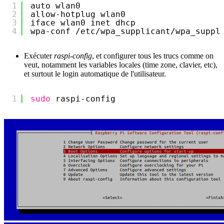
1
auto wlan0
2
allow-hotplug wlan0
3
iface wlan0 inet dhcp
4
wpa-conf 
/etc/wpa_supplicant/wpa_suppl
Exécuter
raspi-config
, et configurer tous les trucs comme on
veut, notamment les variables locales (time zone, clavier, etc),
et surtout le login automatique de l'utilisateur.
1
sudo
raspi-config