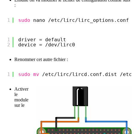
:
1
sudo
nano 
/etc/lirc/lirc_options
.conf
1
driver = default
2
device = 
/dev/lirc0
Renommer cet autre fichier :
1
sudo
mv
/etc/lirc/lircd
.conf.dist 
/etc
Activer
le
module
sur le