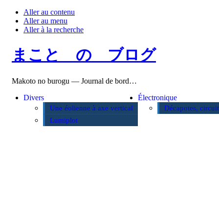
Aller au contenu
Aller au menu
Aller à la recherche
まこと の ブログ
Makoto no burogu — Journal de bord…
Divers
Électronique
Une éolienne à axe vertical
Décapotes, circui
Lumiplot