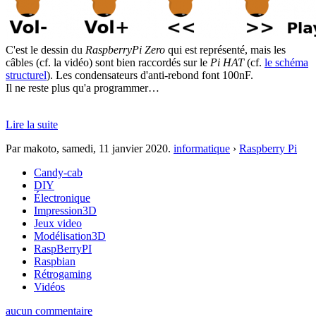
C'est le dessin du
RaspberryPi Zero
qui est représenté, mais les
câbles (cf. la vidéo) sont bien raccordés sur le
Pi HAT
(cf.
le schéma
structurel
). Les condensateurs d'anti-rebond font 100nF.
Il ne reste plus qu'a programmer…
Lire la suite
Par makoto,
samedi, 11 janvier 2020
.
informatique
›
Raspberry Pi
Candy-cab
DIY
Électronique
Impression3D
Jeux video
Modélisation3D
RaspBerryPI
Raspbian
Rétrogaming
Vidéos
aucun commentaire