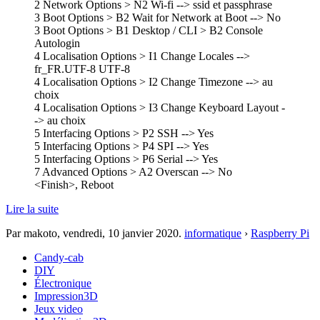
2 Network Options > N2 Wi-fi --> ssid et passphrase
3 Boot Options > B2 Wait for Network at Boot --> No
3 Boot Options > B1 Desktop / CLI > B2 Console
Autologin
4 Localisation Options > I1 Change Locales -->
fr_FR.UTF-8 UTF-8
4 Localisation Options > I2 Change Timezone --> au
choix
4 Localisation Options > I3 Change Keyboard Layout -
-> au choix
5 Interfacing Options > P2 SSH --> Yes
5 Interfacing Options > P4 SPI --> Yes
5 Interfacing Options > P6 Serial --> Yes
7 Advanced Options > A2 Overscan --> No
<Finish>, Reboot
Lire la suite
Par makoto,
vendredi, 10 janvier 2020
.
informatique
›
Raspberry Pi
Candy-cab
DIY
Électronique
Impression3D
Jeux video