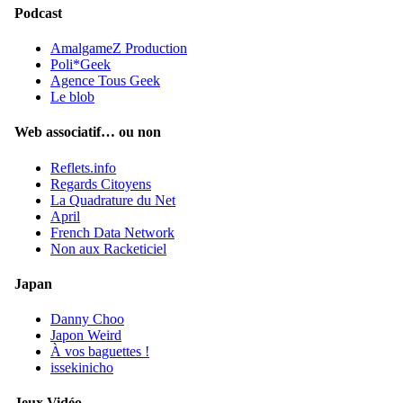
Podcast
AmalgameZ Production
Poli*Geek
Agence Tous Geek
Le blob
Web associatif… ou non
Reflets.info
Regards Citoyens
La Quadrature du Net
April
French Data Network
Non aux Racketiciel
Japan
Danny Choo
Japon Weird
À vos baguettes !
issekinicho
Jeux Vidéo