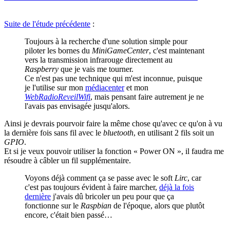
Suite de l'étude précédente
:
Toujours à la recherche d'une solution simple pour
piloter les bornes du
MiniGameCenter
, c'est maintenant
vers la transmission infrarouge directement au
Raspberry
que je vais me tourner.
Ce n'est pas une technique qui m'est inconnue, puisque
je l'utilise sur mon
médiacenter
et mon
WebRadioReveilWifi
, mais pensant faire autrement je ne
l'avais pas envisagée jusqu'alors.
Ainsi je devrais pourvoir faire la même chose qu'avec ce qu'on à vu
la dernière fois sans fil avec le
bluetooth
, en utilisant 2 fils soit un
GPIO
.
Et si je veux pouvoir utiliser la fonction « Power ON », il faudra me
résoudre à câbler un fil supplémentaire.
Voyons déjà comment ça se passe avec le soft
Lirc
, car
c'est pas toujours évident à faire marcher,
déjà la fois
dernière
j'avais dû bricoler un peu pour que ça
fonctionne sur le
Raspbian
de l'époque, alors que plutôt
encore, c'était bien passé…