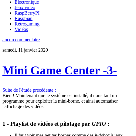
Électronique
Jeux video
RaspBerryPI
Raspbian
Rétrogaming
Vidéos
aucun commentaire
samedi, 11 janvier 2020
Mini Game Center -3-
Suite de l'étude précédente :
Bien ! Maintenant que le système est installé, il nous faut un
programme pour exploiter la mini-borne, et ainsi automatiser
l'affichage des vidéos.
1 -
Playlist de vidéos et pilotage par
GPIO
:
Il faut voir mes petites bornes comme des
judebox
à jeux