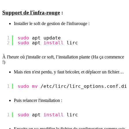
Support de l'infra-rouge
:
Installer le soft de gestion de l'infrarouge :
1
sudo
apt update
2
sudo
apt 
install
lirc
À l'heure où j'installe ce soft, l’installation plante (Ha ça commence
!)
Mais rien n'est perdu, y faut bricoler, et déplacer un fichier…
1
sudo
mv
/etc/lirc/lirc_options
.conf.di
Puis relancer l'installation :
1
sudo
apt 
install
lirc
Ensuite on va modifier le fichier de configuration comme suis