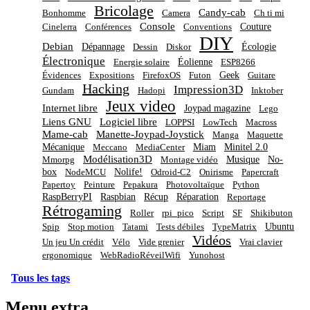
Bricolage
Candy-cab
Bonhomme
Camera
Ch ti mi
Console
Couture
Cinelerra
Conférences
Conventions
DIY
Debian
Dépannage
Écologie
Dessin
Diskor
Électronique
Éolienne
Energie solaire
ESP8266
Geek
Évidences
Expositions
FirefoxOS
Futon
Guitare
Hacking
Impression3D
Gundam
Hadopi
Inktober
Jeux video
Internet libre
Joypad magazine
Lego
Liens GNU
Logiciel libre
LOPPSI
LowTech
Macross
Mame-cab
Manette-Joypad-Joystick
Manga
Maquette
Mécanique
Miam
Minitel 2.0
Meccano
MediaCenter
Modélisation3D
Musique
No-
Mmorpg
Montage vidéo
box
Nolife!
NodeMCU
Odroid-C2
Onirisme
Papercraft
Papertoy
Peinture
Pepakura
Photovoltaïque
Python
RaspBerryPI
Raspbian
Récup
Réparation
Reportage
Rétrogaming
Roller
rpi_pico
Script
SF
Shikibuton
Ubuntu
Spip
Stop motion
Tatami
Tests débiles
TypeMatrix
Vidéos
Un jeu Un crédit
Vélo
Vide grenier
Vrai clavier
ergonomique
WebRadioRéveilWifi
Yunohost
Tous les tags
Menu extra