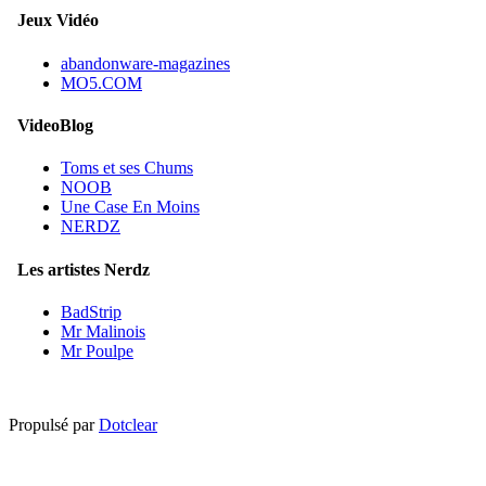
Jeux Vidéo
abandonware-magazines
MO5.COM
VideoBlog
Toms et ses Chums
NOOB
Une Case En Moins
NERDZ
Les artistes Nerdz
BadStrip
Mr Malinois
Mr Poulpe
Propulsé par
Dotclear