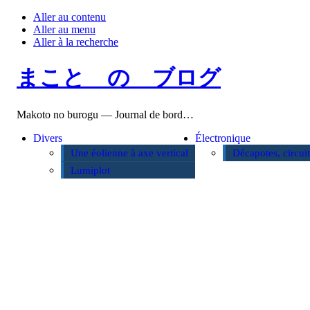
Aller au contenu
Aller au menu
Aller à la recherche
まこと の ブログ
Makoto no burogu — Journal de bord…
Divers
Électronique
Une éolienne à axe vertical
Décapotes, circui
Lumiplot