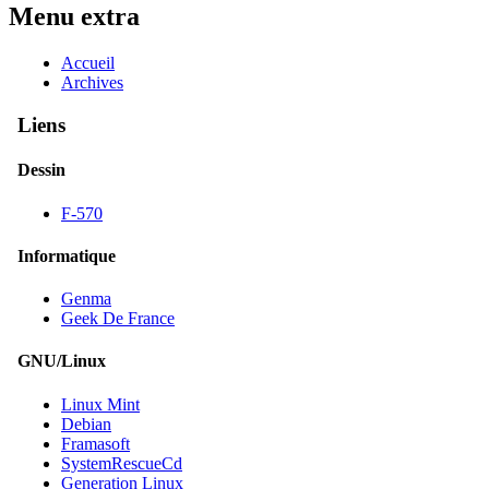
Menu extra
Accueil
Archives
Liens
Dessin
F-570
Informatique
Genma
Geek De France
GNU/Linux
Linux Mint
Debian
Framasoft
SystemRescueCd
Generation Linux