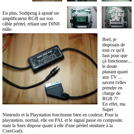
En plus, Sodipeng à ajouté un
amplificateur RGB sur son
câble péritel, reliant une DIN8
mâle.
Bref, je
disposais de
tout ce qu'il
faut pour que
çà fonctionne...
le doute
planant quant
aux TV ...
savent t'elles
prendre en
charge de
RGB ??
En effet, ma
Super
Nintendo et la Playstation fonctionne bien en couleur; Pour la
playstation, normal, elle est PAL et le signal passe en composite,
mais la Snes dispose quant à elle d'une péritel similaire à la
CoreGrafx