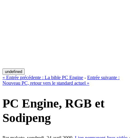
undefined
«
Entrée précédente :
La bible PC Engine
-
Entrée suivante :
Nouveau PC, retour vers le standard actuel
»
PC Engine, RGB et
Sodipeng
Par makoto,
vendredi, 24 avril 2009
.
Lien permanent
Jeux vidéo
›