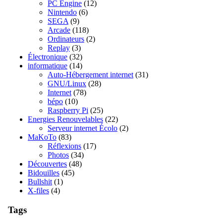
PC Engine
(12)
Nintendo
(6)
SEGA
(9)
Arcade
(118)
Ordinateurs
(2)
Replay
(3)
Électronique
(32)
informatique
(14)
Auto-Hébergement internet
(31)
GNU/Linux
(28)
Internet
(78)
bépo
(10)
Raspberry Pi
(25)
Energies Renouvelables
(22)
Serveur internet Écolo
(2)
MaKoTo
(83)
Réflexions
(17)
Photos
(34)
Découvertes
(48)
Bidouilles
(45)
Bullshit
(1)
X-files
(4)
Tags