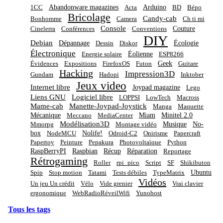
Abandonware magazines
Arduino
1CC
Acta
BD
Bépo
Bricolage
Candy-cab
Bonhomme
Camera
Ch ti mi
Console
Couture
Cinelerra
Conférences
Conventions
DIY
Debian
Dépannage
Écologie
Dessin
Diskor
Électronique
Éolienne
Energie solaire
ESP8266
Geek
Évidences
Expositions
FirefoxOS
Futon
Guitare
Hacking
Impression3D
Gundam
Hadopi
Inktober
Jeux video
Internet libre
Joypad magazine
Lego
Liens GNU
Logiciel libre
LOPPSI
LowTech
Macross
Mame-cab
Manette-Joypad-Joystick
Manga
Maquette
Mécanique
Miam
Minitel 2.0
Meccano
MediaCenter
Modélisation3D
Musique
No-
Mmorpg
Montage vidéo
box
Nolife!
NodeMCU
Odroid-C2
Onirisme
Papercraft
Papertoy
Peinture
Pepakura
Photovoltaïque
Python
RaspBerryPI
Raspbian
Récup
Réparation
Reportage
Rétrogaming
Roller
rpi_pico
Script
SF
Shikibuton
Ubuntu
Spip
Stop motion
Tatami
Tests débiles
TypeMatrix
Vidéos
Un jeu Un crédit
Vélo
Vide grenier
Vrai clavier
ergonomique
WebRadioRéveilWifi
Yunohost
Tous les tags