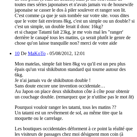
toutes mes séries japonaises et n'avais jamais vu de housewife
japonaise se casser le dos à piler soulever et ranger son lit.
C'est comme ça que je suis tombée sur votre site. vous dites
que le votre fait environs 8kg, c'est un simple ou un double? si
c'est un simple, un double ferait il donc 16kg?
et si chaque Tatami fait 23kg, je me vois mal les "ranger'
derrière le canapé tous les matins, ça serait plutôt le genre de
chose qu'on laisse tranquille non? merci de votre aide
10
De
MaKoTo
-
05/08/2012, 12:01
Mon matelas, simple fait bien 8kg vu qu'il est un peu plus
épais qu'un vrai shikibuton standard qui tourne autour des
6kg.
Je n'ai jamais vu de shikibuton double !
Sans doute encore une invention occidentale…
Au Japon on place deux shikibuton côte à côte pour obtenir
un couchage double. (remarquez que je n'utilise pas le mot
lit
)
Pourquoi vouloir ranger les tatami, tous les matins ??
Un tatami est un revêtement de sol, au même titre que la
moquette ou le carrelage.
Les boutiques occidentales déforment à ce point la réalité que
les visiteurs de passages chez moi désignent mon coin (à