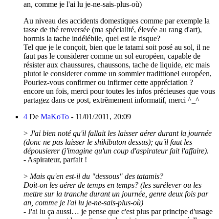
an, comme je l'ai lu je-ne-sais-plus-où)
Au niveau des accidents domestiques comme par exemple la
tasse de thé renversée (ma spécialité, élevée au rang d'art),
hormis la tache indélébile, quel est le risque?
Tel que je le conçoit, bien que le tatami soit posé au sol, il ne
faut pas le considerer comme un sol européen, capable de
résister aux chaussures, chaussons, tache de liquide, etc mais
plutot le considerer comme un sommier tradittionel européen,
Pouriez-vous confirmer ou infirmer cette appréciation ?
encore un fois, merci pour toutes les infos précieuses que vous
partagez dans ce post, extrêmement informatif, merci ^_^
4
De
MaKoTo
-
11/01/2011, 20:09
>
J'ai bien noté qu'il fallait les laisser aérer durant la journée
(donc ne pas laisser le shikibuton dessus); qu'il faut les
dépousierer (j'imagine qu'un coup d'aspirateur fait l'affaire).
- Aspirateur, parfait !
>
Mais qu'en est-il du "dessous" des tatamis?
Doit-on les aérer de temps en temps? (les surélever ou les
mettre sur la tranche durant un journée, genre deux fois par
an, comme je l'ai lu je-ne-sais-plus-où)
- J'ai lu ça aussi… je pense que c'est plus par principe d'usage