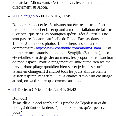
le matelas. Mieux vaut, c'est mon avis, les commander
directement au Japon.
20
De
epignolo
-
06/08/2015, 16:45
Bonjour, ce post et les 3 suivants ont été très instructifs et
m'ont bien aidé et éclairer quand à mon installation de tatamis.
C'est vrai que dans les boutiques spécialisées à Paris, ils ne
sont pas très locace, sauf celle de Futon Factory dans le
15ème. J'ai mis des photos dans le liens associé à mon
commentaire (
http://www.casanaute.com/album/Cham...
) j'ai
pu mettre mes tatamis en position Syugijiki (6 tatamis), ils ont
été retaillés afin de garder au mieux les proportion en fonction
de mon espace. Pour le rangement du shikibuton rien n'a été
prévu, donc pliage quotidien bien sur et je le laisse sur le
tatami en changeant d'endroit tous les jours afin de bien le
laisser respirer. Petit détail, j'ai la chance d'avoir un chauffage
au sol, on va dire presque comme au Japon.
21
De Jean Cérien -
14/05/2016, 04:42
Bonjour!
Je me dis que ceci semble plus proche de l'épaisseur et du
poids, à défaut de la densité, du shikibuton, qu'en pensez-
vous?