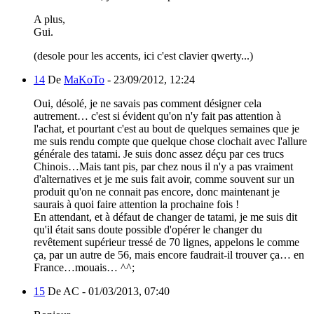
A plus,
Gui.
(desole pour les accents, ici c'est clavier qwerty...)
14
De
MaKoTo
-
23/09/2012, 12:24
Oui, désolé, je ne savais pas comment désigner cela
autrement… c'est si évident qu'on n'y fait pas attention à
l'achat, et pourtant c'est au bout de quelques semaines que je
me suis rendu compte que quelque chose clochait avec l'allure
générale des tatami. Je suis donc assez déçu par ces trucs
Chinois…Mais tant pis, par chez nous il n'y a pas vraiment
d'alternatives et je me suis fait avoir, comme souvent sur un
produit qu'on ne connait pas encore, donc maintenant je
saurais à quoi faire attention la prochaine fois !
En attendant, et à défaut de changer de tatami, je me suis dit
qu'il était sans doute possible d'opérer le changer du
revêtement supérieur tressé de 70 lignes, appelons le comme
ça, par un autre de 56, mais encore faudrait-il trouver ça… en
France…mouais… ^^;
15
De AC -
01/03/2013, 07:40