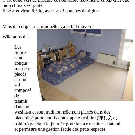
mon choix s'est porté.
Il pèse environ 8,5 kg avec ses 3 couches d'origine.
Mais du coup sur la moquette, ça le fait moyen :
Wiki nous dit :
Les
futons
sont
conçus
pour être
placés
sur un
sol
composé
de
tatamis
dans un
washitsu et sont traditionnellement placés dans des
placards à porte coulissante appelés oshiire (押し入れ,
oshiire) pendant la journée pour laisser respirer le tatami
et permettre une gestion facile des petits espaces.