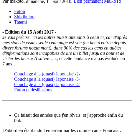
Par makoto,
dimanche, 1
août 2010
.
Lien permanent
MaKoTo
Futon
Shikibuton
Tatami
- Édition du 15 Août 2017 -
Je vais préciser ici les autres billets attenants à celui-ci, car d'après
mes stats de visites seule cette page est vue (en lien d'entrée depuis
divers forums notamment), dans 90% des cas les gens en quêtes
d'informations sont incapables de lire un billet jusqu'au bout et de
visiter les liens « À suivre… »
, et cette tendance n'a pas évoluée en
7 ans…
Couchage à la (quasi) Japonaise -2-
Couchage à la (quasi) Japonaise -3-
Couchage à la (quasi) Japonaise -4-
Futon et désillusions
———————————————————————————
Ça faisait des années que j'en rêvais, et j'approche enfin du
but.
D'abord en étant induit en erreur par les commerçants Français…