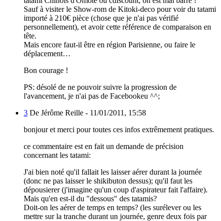
tatami Chinois d'Omoté ou cdiscount, on est mal barré !
Sauf à visiter le Show-rom de Kitoki-deco pour voir du tatami
importé à 210€ pièce (chose que je n'ai pas vérifié
personnellement), et avoir cette référence de comparaison en
tête.
Mais encore faut-il être en région Parisienne, ou faire le
déplacement…
Bon courage !
PS: désolé de ne pouvoir suivre la progression de
l'avancement, je n'ai pas de Facebookeu ^^;
3
De Jérôme Reille -
11/01/2011, 15:58
bonjour et merci pour toutes ces infos extrêmement pratiques.
ce commentaire est en fait un demande de précision
concernant les tatami:
J'ai bien noté qu'il fallait les laisser aérer durant la journée
(donc ne pas laisser le shikibuton dessus); qu'il faut les
dépousierer (j'imagine qu'un coup d'aspirateur fait l'affaire).
Mais qu'en est-il du "dessous" des tatamis?
Doit-on les aérer de temps en temps? (les surélever ou les
mettre sur la tranche durant un journée, genre deux fois par