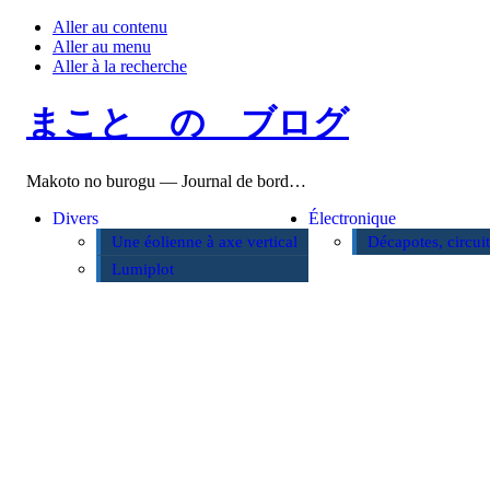
Aller au contenu
Aller au menu
Aller à la recherche
まこと の ブログ
Makoto no burogu — Journal de bord…
Divers
Électronique
Une éolienne à axe vertical
Décapotes, circui
Lumiplot