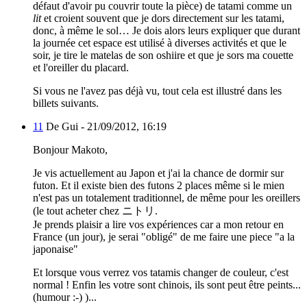
défaut d'avoir pu couvrir toute la pièce) de tatami comme un
lit
et croient souvent que je dors directement sur les tatami,
donc, à même le sol… Je dois alors leurs expliquer que durant
la journée cet espace est utilisé à diverses activités et que le
soir, je tire le matelas de son oshiire et que je sors ma couette
et l'oreiller du placard.
Si vous ne l'avez pas déjà vu, tout cela est illustré dans les
billets suivants.
11
De Gui -
21/09/2012, 16:19
Bonjour Makoto,
Je vis actuellement au Japon et j'ai la chance de dormir sur
futon. Et il existe bien des futons 2 places même si le mien
n'est pas un totalement traditionnel, de même pour les oreillers
(le tout acheter chez ニトリ.
Je prends plaisir a lire vos expériences car a mon retour en
France (un jour), je serai "obligé" de me faire une piece "a la
japonaise"
Et lorsque vous verrez vos tatamis changer de couleur, c'est
normal ! Enfin les votre sont chinois, ils sont peut être peints...
(humour :-) )...