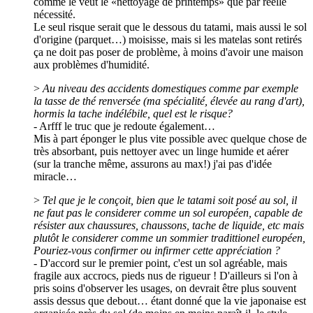
comme le veut le «nettoyage de printemps» que par réelle
nécessité.
Le seul risque serait que le dessous du tatami, mais aussi le sol
d'origine (parquet…) moisisse, mais si les matelas sont retirés
ça ne doit pas poser de problème, à moins d'avoir une maison
aux problèmes d'humidité.
>
Au niveau des accidents domestiques comme par exemple
la tasse de thé renversée (ma spécialité, élevée au rang d'art),
hormis la tache indélébile, quel est le risque?
- Arfff le truc que je redoute également…
Mis à part éponger le plus vite possible avec quelque chose de
très absorbant, puis nettoyer avec un linge humide et aérer
(sur la tranche même, assurons au max!) j'ai pas d'idée
miracle…
>
Tel que je le conçoit, bien que le tatami soit posé au sol, il
ne faut pas le considerer comme un sol européen, capable de
résister aux chaussures, chaussons, tache de liquide, etc mais
plutôt le considerer comme un sommier tradittionel européen,
Pouriez-vous confirmer ou infirmer cette appréciation ?
- D'accord sur le premier point, c'est un sol agréable, mais
fragile aux accrocs, pieds nus de rigueur ! D'ailleurs si l'on à
pris soins d'observer les usages, on devrait être plus souvent
assis dessus que debout… étant donné que la vie japonaise est