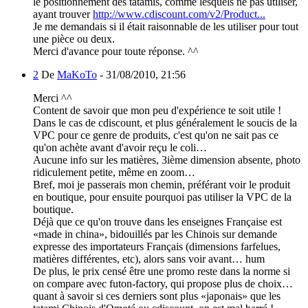
le positionnement des tatamis, comme lesquels ne pas utiliser,
ayant trouver
http://www.cdiscount.com/v2/Product...
Je me demandais si il était raisonnable de les utiliser pour tout
une pièce ou deux.
Merci d'avance pour toute réponse. ^^
2
De
MaKoTo
-
31/08/2010, 21:56
Merci ^^
Content de savoir que mon peu d'expérience te soit utile !
Dans le cas de cdiscount, et plus généralement le soucis de la
VPC pour ce genre de produits, c'est qu'on ne sait pas ce
qu'on achète avant d'avoir reçu le coli…
Aucune info sur les matières, 3ième dimension absente, photo
ridiculement petite, même en zoom…
Bref, moi je passerais mon chemin, préférant voir le produit
en boutique, pour ensuite pourquoi pas utiliser la VPC de la
boutique.
Déjà que ce qu'on trouve dans les enseignes Française est
«made in china», bidouillés par les Chinois sur demande
expresse des importateurs Français (dimensions farfelues,
matières différentes, etc), alors sans voir avant… hum
De plus, le prix censé être une promo reste dans la norme si
on compare avec futon-factory, qui propose plus de choix…
quant à savoir si ces derniers sont plus «japonais» que les