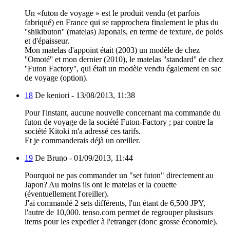
Un «futon de voyage » est le produit vendu (et parfois
fabriqué) en France qui se rapprochera finalement le plus du
''shikibuton'' (matelas) Japonais, en terme de texture, de poids
et d'épaisseur.
Mon matelas d'appoint était (2003) un modèle de chez
''Omoté'' et mon dernier (2010), le matelas ''standard'' de chez
''Futon Factory'', qui était un modèle vendu également en sac
de voyage (option).
18
De keniori -
13/08/2013, 11:38
Pour l'instant, aucune nouvelle concernant ma commande du
futon de voyage de la société Futon-Factory ; par contre la
société Kitoki m'a adressé ces tarifs.
Et je commanderais déjà un oreiller.
19
De Bruno -
01/09/2013, 11:44
Pourquoi ne pas commander un "set futon" directement au
Japon? Au moins ils ont le matelas et la couette
(éventuellement l'oreiller).
J'ai commandé 2 sets différents, l'un étant de 6,500 JPY,
l'autre de 10,000. tenso.com permet de regrouper plusisurs
items pour les expedier à l'etranger (donc grosse économie).