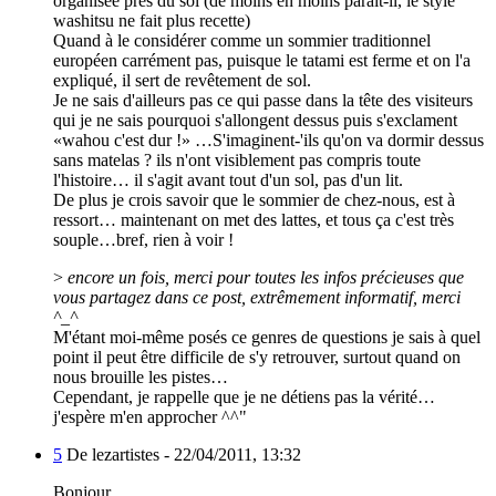
organisée près du sol (de moins en moins paraît-il, le style
washitsu ne fait plus recette)
Quand à le considérer comme un sommier traditionnel
européen carrément pas, puisque le tatami est ferme et on l'a
expliqué, il sert de revêtement de sol.
Je ne sais d'ailleurs pas ce qui passe dans la tête des visiteurs
qui je ne sais pourquoi s'allongent dessus puis s'exclament
«wahou c'est dur !» …S'imaginent-'ils qu'on va dormir dessus
sans matelas ? ils n'ont visiblement pas compris toute
l'histoire… il s'agit avant tout d'un sol, pas d'un lit.
De plus je crois savoir que le sommier de chez-nous, est à
ressort… maintenant on met des lattes, et tous ça c'est très
souple…bref, rien à voir !
>
encore un fois, merci pour toutes les infos précieuses que
vous partagez dans ce post, extrêmement informatif, merci
^_^
M'étant moi-même posés ce genres de questions je sais à quel
point il peut être difficile de s'y retrouver, surtout quand on
nous brouille les pistes…
Cependant, je rappelle que je ne détiens pas la vérité…
j'espère m'en approcher ^^"
5
De lezartistes -
22/04/2011, 13:32
Bonjour