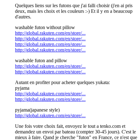
Quelques liens sur les futons que j'ai falli choisir (j'en ai pris
deux, mais les choix et les couleurs :-) Et il y en a beaucoup
d'autres.
washable futon without pillow
http://global.rakuten.com/en/store/...
http://global.rakuten.com/en/store/...
http://global.rakuten.com/en/store/...
http://global.rakuten.com/en/store/...
washable futon and pillow
http://global.rakuten.com/en/store/...
http://global.rakuten.com/en/store/...
Autant en profiter pour acheter quelques yukata:
pyjama
http://global.rakuten.com/en/store/...
http://global.rakuten.com/en/store/...
pyjama(japanese style)
http://global.rakuten.com/en/store/...
Une fois votre choix fait, envoyez le tout a tenko.com et
demandez un envoi par bateau (compter 30-45 jours). C'est le
mieux à faire. Qand je cherche "futon" en France, ce n'est que