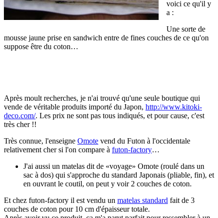
voici ce qu'il y
a :
Une sorte de
mousse jaune prise en sandwich entre de fines couches de ce qu'on
suppose être du coton…
Après moult recherches, je n'ai trouvé qu'une seule boutique qui
vende de véritable produits importé du Japon,
http://www.kitoki-
deco.com/
. Les prix ne sont pas tous indiqués, et pour cause, c'est
très cher !!
Très connue, l'enseigne
Omote
vend du Futon à l'occidentale
relativement cher si l'on compare à
futon-factory
…
J'ai aussi un matelas dit de «voyage» Omote (roulé dans un
sac à dos) qui s'approche du standard Japonais (pliable, fin), et
en ouvrant le coutil, on peut y voir 2 couches de coton.
Et chez futon-factory il est vendu un
matelas standard
fait de 3
couches de coton pour 10 cm d'épaisseur totale.
Après avoir vu ce produit, ça m'a parut parfait pour ressembler à un