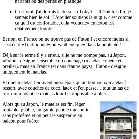
haricots ou des perles en plastique.
C'est vrai, j'ai dormis la dessus à Tôkyô… Il était très fin, je
sentais bien le sol ! L'oreiller soutiens la nuque, c'est comme
ça qu'il est confortable, et la «couette» en coton est
relativement lourde.
Et non, en France on ne trouve pas de Futon ! et encore moins si
c'est écrit «Traditionnel» où «authentique» dans la publicité !
Déjà sur le terme il y a erreur, si je ne me trompe pas, au Japon,
«Futon» désigne l'ensemble du couchage (matelas, couette et
oreiller), mais en France (et dans d'autre pays) «Futon» désigne
uniquement le matelas.
Et quel matelas ! Souvent aussi épais qu'un bon vieux matelas à
ressort, avec couches de coco, latex et j'en passe… tout un tas de
truc qui rendent ce matelas lourd et impossible à plier…
Alors qu'au Japon, le matelas est fin, léger,
roulable, pliable, un gamin peut le transporter
sans problème et on peut le suspendre au
balcon pour l'aérer.