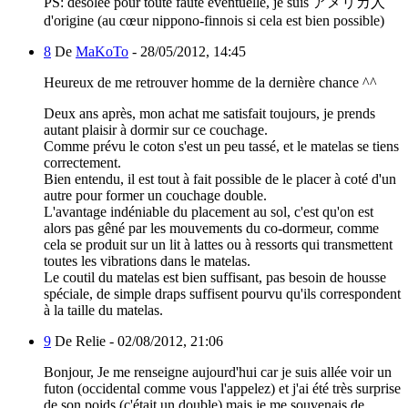
PS: désolée pour toute faute éventuelle, je suis アメリカ人
d'origine (au cœur nippono-finnois si cela est bien possible)
8
De
MaKoTo
-
28/05/2012, 14:45
Heureux de me retrouver homme de la dernière chance ^^
Deux ans après, mon achat me satisfait toujours, je prends
autant plaisir à dormir sur ce couchage.
Comme prévu le coton s'est un peu tassé, et le matelas se tiens
correctement.
Bien entendu, il est tout à fait possible de le placer à coté d'un
autre pour former un couchage double.
L'avantage indéniable du placement au sol, c'est qu'on est
alors pas gêné par les mouvements du co-dormeur, comme
cela se produit sur un lit à lattes ou à ressorts qui transmettent
toutes les vibrations dans le matelas.
Le coutil du matelas est bien suffisant, pas besoin de housse
spéciale, de simple draps suffisent pourvu qu'ils correspondent
à la taille du matelas.
9
De Relie -
02/08/2012, 21:06
Bonjour, Je me renseigne aujourd'hui car je suis allée voir un
futon (occidental comme vous l'appelez) et j'ai été très surprise
de son poids (c'était un double) mais je me souvenais de