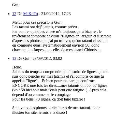
Gui.
12
De
MaKoTo
-
21/09/2012, 17:23
Merci pour ces précisions Gui !
Les tatami ont déjà jaunis, comme prévu.
Par contre, quelques chose m'a toujours paru bizarre : le
revêtement comporte environ 70 lignes en largeur, et il semble
d'après les photos que j'ai pu trouver, qu'un tatami classique
en comporte quasi systématiquement environ 56, donc
chacune plus larges que celles de mes tatami Chinois…
13
De Gui -
23/09/2012, 03:02
Hello,
J'ai mis du temps a comprendre ton histoire de lignes...je me
suis donc penche sur mes tatamis et j'ai compris ce que tu
appelais "ligne"... Et bien pour ma part, je confirme
ENCORE une fois tes dires....mes tatamis ont 56, 57 lignes
(voir 58 hier soir mais j'etais peut etre fatigue..). Apres cela
depend d'ou commence le comptage.
Pour les tiens, 70 lignes, ca doit faire bizarre !
Si tu veux des photos particulieres de mes tatamis pour
illustrer ton site, je suis a ta dispo !