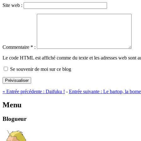
Site web :
Commentaire
*
:
Le code HTML est affiché comme du texte et les adresses web sont a
Se souvenir de moi sur ce blog
Prévisualiser
«
Entrée précédente :
Daifuku !
-
Entrée suivante :
Le bartop, la borne
Menu
Blogueur