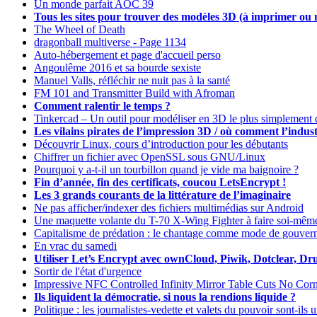
Un monde parfait AOC 39
Tous les sites pour trouver des modèles 3D (à imprimer ou 
The Wheel of Death
dragonball multiverse - Page 1134
Auto-hébergement et page d'accueil perso
Angoulême 2016 et sa bourde sexiste
Manuel Valls, réfléchir ne nuit pas à la santé
FM 101 and Transmitter Build with Afroman
Comment ralentir le temps ?
Tinkercad – Un outil pour modéliser en 3D le plus simplement
Les vilains pirates de l’impression 3D / où comment l’indus
Découvrir Linux, cours d’introduction pour les débutants
Chiffrer un fichier avec OpenSSL sous GNU/Linux
Pourquoi y a-t-il un tourbillon quand je vide ma baignoire ?
Fin d’année, fin des certificats, coucou LetsEncrypt !
Les 3 grands courants de la littérature de l’imaginaire
Ne pas afficher/indexer des fichiers multimédias sur Android
Une maquette volante du T-70 X-Wing Fighter à faire soi-mêm
Capitalisme de prédation : le chantage comme mode de gouver
En vrac du samedi
Utiliser Let’s Encrypt avec ownCloud, Piwik, Dotclear, Drupa
Sortir de l'état d'urgence
Impressive NFC Controlled Infinity Mirror Table Cuts No Corn
Ils liquident la démocratie, si nous la rendions liquide ?
Politique : les journalistes-vedette et valets du pouvoir sont-il