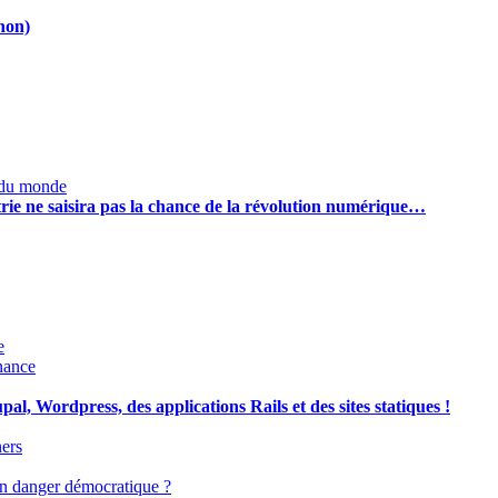
non)
 du monde
trie ne saisira pas la chance de la révolution numérique…
e
nance
l, Wordpress, des applications Rails et des sites statiques !
ers
s un danger démocratique ?