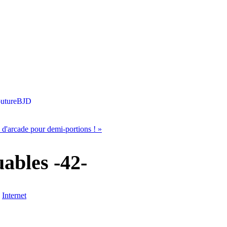
uture
BJD
 d'arcade pour demi-portions !
»
uables -42-
›
Internet