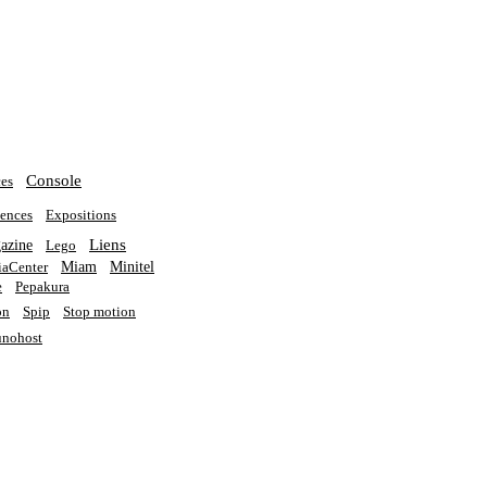
Console
es
ences
Expositions
Liens
azine
Lego
Miam
Minitel
aCenter
e
Pepakura
on
Spip
Stop motion
nohost