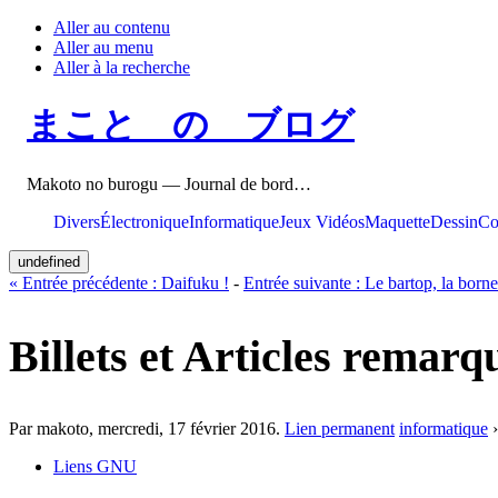
Aller au contenu
Aller au menu
Aller à la recherche
まこと の ブログ
Makoto no burogu — Journal de bord…
Divers
Électronique
Informatique
Jeux Vidéos
Maquette
Dessin
Co
undefined
«
Entrée précédente :
Daifuku !
-
Entrée suivante :
Le bartop, la borne
Billets et Articles remarq
Par makoto,
mercredi, 17 février 2016
.
Lien permanent
informatique
Liens GNU