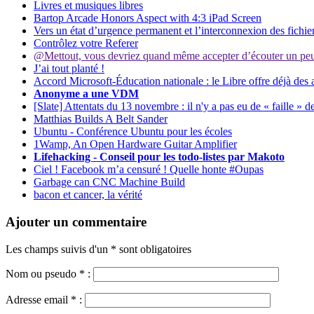
Livres et musiques libres
Bartop Arcade Honors Aspect with 4:3 iPad Screen
Vers un état d’urgence permanent et l’interconnexion des fichie
Contrôlez votre Referer
@Mettout, vous devriez quand même accepter d’écouter un p
J’ai tout planté !
Accord Microsoft-Éducation nationale : le Libre offre déjà des a
Anonyme a une VDM
[Slate] Attentats du 13 novembre : il n'y a pas eu de « faille » d
Matthias Builds A Belt Sander
Ubuntu - Conférence Ubuntu pour les écoles
1Wamp, An Open Hardware Guitar Amplifier
Lifehacking - Conseil pour les todo-listes par Makoto
Ciel ! Facebook m’a censuré ! Quelle honte #Oupas
Garbage can CNC Machine Build
bacon et cancer, la vérité
Ajouter un commentaire
Les champs suivis d'un * sont obligatoires
Nom ou pseudo
*
:
Adresse email
*
: