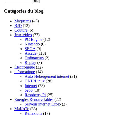
Catégories du blog
Maquettes
(43)
BJD
(12)
Couture
(6)
Jeux vidéo
(23)
PC Engine
(12)
Nintendo
(6)
SEGA
(9)
Arcade
(118)
Ordinateurs
(2)
Replay
(3)
Électronique
(32)
informatique
(14)
Auto-Hébergement internet
(31)
GNU/Linux
(28)
Internet
(78)
bépo
(10)
Raspberry Pi
(25)
Energies Renouvelables
(22)
Serveur internet Écolo
(2)
MaKoTo
(83)
Réflexions
(17)