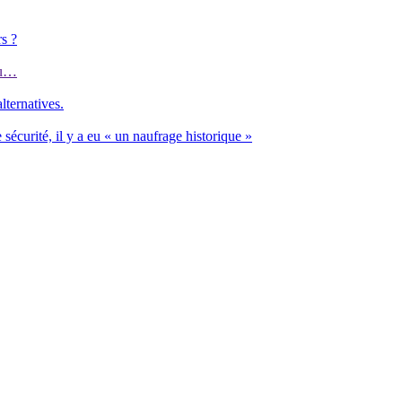
rs ?
eu…
lternatives.
e sécurité, il y a eu « un naufrage historique »