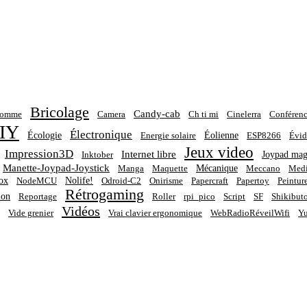
Bricolage
Candy-cab
homme
Camera
Ch ti mi
Cinelerra
Conférenc
IY
Électronique
Écologie
Éolienne
Energie solaire
ESP8266
Évid
Jeux video
Impression3D
Internet libre
Joypad mag
Inktober
Manette-Joypad-Joystick
Mécanique
Manga
Maquette
Meccano
Medi
ox
Nolife!
NodeMCU
Odroid-C2
Onirisme
Papercraft
Papertoy
Peintur
Rétrogaming
ion
Reportage
Roller
rpi_pico
Script
SF
Shikibut
Vidéos
Vide grenier
Vrai clavier ergonomique
WebRadioRéveilWifi
Yu