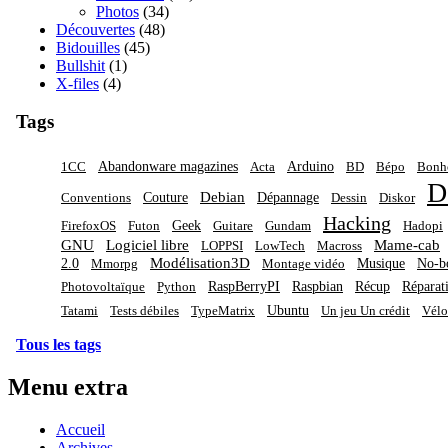
Photos
(34)
Découvertes
(48)
Bidouilles
(45)
Bullshit
(1)
X-files
(4)
Tags
Abandonware magazines
Arduino
1CC
Acta
BD
Bépo
Bon
D
Debian
Couture
Dépannage
Conventions
Dessin
Diskor
Hacking
Geek
FirefoxOS
Futon
Guitare
Gundam
Hadopi
GNU
Logiciel libre
Mame-cab
LOPPSI
LowTech
Macross
Modélisation3D
2.0
Musique
No-b
Mmorpg
Montage vidéo
RaspBerryPI
Raspbian
Récup
Réparat
Photovoltaïque
Python
Ubuntu
Tatami
Tests débiles
TypeMatrix
Un jeu Un crédit
Vélo
Tous les tags
Menu extra
Accueil
Archives