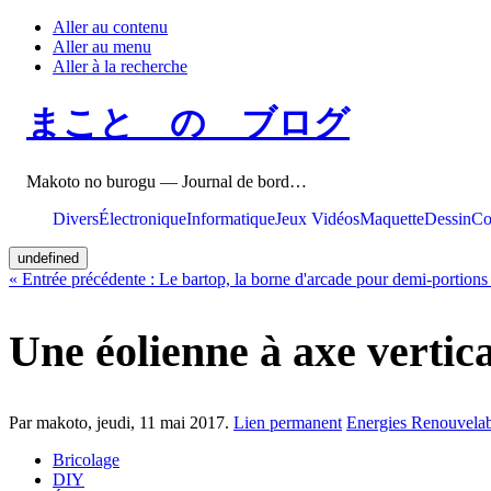
Aller au contenu
Aller au menu
Aller à la recherche
まこと の ブログ
Makoto no burogu — Journal de bord…
Divers
Électronique
Informatique
Jeux Vidéos
Maquette
Dessin
Co
undefined
«
Entrée précédente :
Le bartop, la borne d'arcade pour demi-portions 
Une éolienne à axe vertica
Par makoto,
jeudi, 11 mai 2017
.
Lien permanent
Energies Renouvelab
Bricolage
DIY