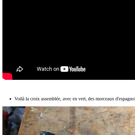
Voilà la croix assemblée, avec en vert, des morceaux d'espagno