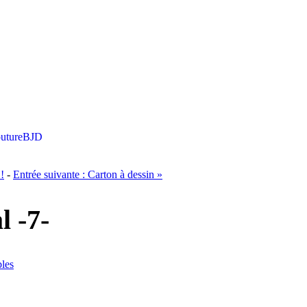
uture
BJD
!
-
Entrée suivante :
Carton à dessin
»
l -7-
les