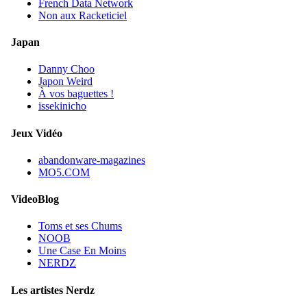
French Data Network
Non aux Racketiciel
Japan
Danny Choo
Japon Weird
À vos baguettes !
issekinicho
Jeux Vidéo
abandonware-magazines
MO5.COM
VideoBlog
Toms et ses Chums
NOOB
Une Case En Moins
NERDZ
Les artistes Nerdz