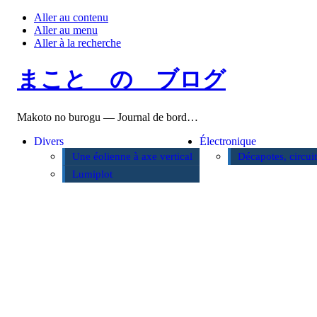
Aller au contenu
Aller au menu
Aller à la recherche
まこと の ブログ
Makoto no burogu — Journal de bord…
Divers
Électronique
Une éolienne à axe vertical
Décapotes, circui
Lumiplot