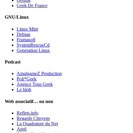
Genma
Geek De France
GNU/Linux
Linux Mint
Debian
Framasoft
SystemRescueCd
Generation Linux
Podcast
AmalgameZ Production
Poli*Geek
Agence Tous Geek
Le blob
Web associatif… ou non
Reflets.info
Regards Citoyens
La Quadrature du Net
April