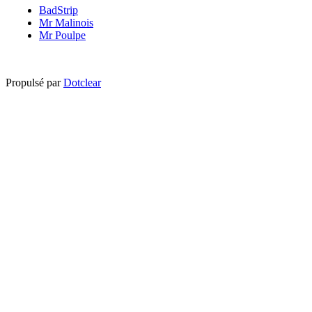
BadStrip
Mr Malinois
Mr Poulpe
Propulsé par
Dotclear