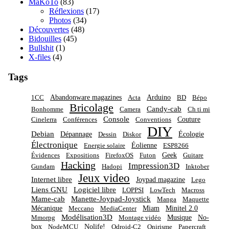
MaKoTo
(83)
Réflexions
(17)
Photos
(34)
Découvertes
(48)
Bidouilles
(45)
Bullshit
(1)
X-files
(4)
Tags
Abandonware magazines
Arduino
1CC
Acta
BD
Bépo
Bricolage
Candy-cab
Bonhomme
Camera
Ch ti mi
Console
Couture
Cinelerra
Conférences
Conventions
DIY
Debian
Dépannage
Écologie
Dessin
Diskor
Électronique
Éolienne
Energie solaire
ESP8266
Geek
Évidences
Expositions
FirefoxOS
Futon
Guitare
Hacking
Impression3D
Gundam
Hadopi
Inktober
Jeux video
Internet libre
Joypad magazine
Lego
Liens GNU
Logiciel libre
LOPPSI
LowTech
Macross
Mame-cab
Manette-Joypad-Joystick
Manga
Maquette
Mécanique
Miam
Minitel 2.0
Meccano
MediaCenter
Modélisation3D
Musique
No-
Mmorpg
Montage vidéo
box
Nolife!
NodeMCU
Odroid-C2
Onirisme
Papercraft