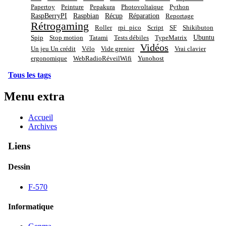
Papertoy
Peinture
Pepakura
Photovoltaïque
Python
RaspBerryPI
Raspbian
Récup
Réparation
Reportage
Rétrogaming
Roller
rpi_pico
Script
SF
Shikibuton
Ubuntu
Spip
Stop motion
Tatami
Tests débiles
TypeMatrix
Vidéos
Un jeu Un crédit
Vélo
Vide grenier
Vrai clavier
ergonomique
WebRadioRéveilWifi
Yunohost
Tous les tags
Menu extra
Accueil
Archives
Liens
Dessin
F-570
Informatique