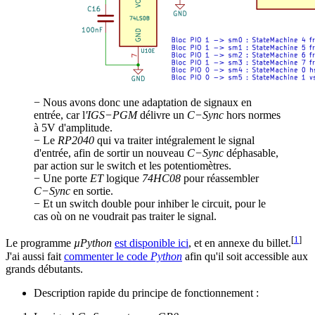
− Nous avons donc une adaptation de signaux en
entrée, car l
'IGS−PGM
délivre un
C−Sync
hors normes
à 5V d'amplitude.
− Le
RP2040
qui va traiter intégralement le signal
d'entrée, afin de sortir un nouveau
C−Sync
déphasable,
par action sur le switch et les potentiomètres.
− Une porte
ET
logique
74HC08
pour réassembler
C−Sync
en sortie.
− Et un switch double pour inhiber le circuit, pour le
cas où on ne voudrait pas traiter le signal.
[
1
]
Le programme
µPython
est disponible ici
, et en annexe du billet.
J'ai aussi fait
commenter le code
Python
afin qu'il soit accessible aux
grands débutants.
Description rapide du principe de fonctionnement :