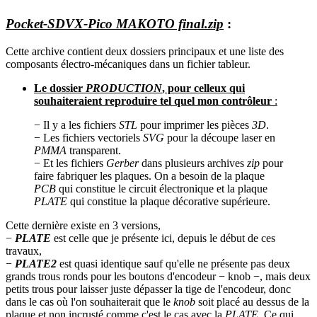
Pocket-SDVX-Pico MAKOTO final.zip
:
Cette archive contient deux dossiers principaux et une liste des
composants électro-mécaniques dans un fichier tableur.
Le dossier
PRODUCTION
, pour celleux qui
souhaiteraient reproduire tel quel mon contrôleur
:
− Il y a les fichiers
STL
pour imprimer les pièces
3D
.
− Les fichiers vectoriels
SVG
pour la découpe laser en
PMMA
transparent.
− Et les fichiers
Gerber
dans plusieurs archives
zip
pour
faire fabriquer les plaques. On a besoin de la plaque
PCB
qui constitue le circuit électronique et la plaque
PLATE
qui constitue la plaque décorative supérieure.
Cette dernière existe en 3 versions,
−
PLATE
est celle que je présente ici, depuis le début de ces
travaux,
−
PLATE2
est quasi identique sauf qu'elle ne présente pas deux
grands trous ronds pour les boutons d'encodeur − knob −, mais deux
petits trous pour laisser juste dépasser la tige de l'encodeur, donc
dans le cas où l'on souhaiterait que le
knob
soit placé au dessus de la
plaque et non incrusté comme c'est le cas avec la
PLATE
. Ce qui