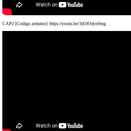
CAP2 [Codigo arduino]: https://youtu.be/3iE0Odys9mg