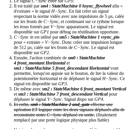
Le signal
C−Sync
entre sur
GP0
.
Il est traité par
sm4 : StateMachine 0 hsync_flywheel
afin «
d'extraire » le signal
H−Sync
. En fait créer un signal
respectant la norme vidéo avec une impulsions de 5 µs, calée
sur les fronts de
C−Sync
, et continuant sur ce rythme lorsque
les trous formés par
V−Sync
apparaissent. Le signal est
disponible sur
GP1
pour débug ou réutilisation opportune.
C−Sync in
est utilisé par
sm5 : StateMachine 1 vsync_pio
pour « extraire »
V−Sync
. Donc créer une impulsion longue
de 512 µs, calée sur les fronts de
C−Sync
. Le signal est
disponible sur
GP2
.
Ensuite, l'action combinée de
sm0 : StateMachine
4 front_montant Horizontal
et
sm1 : StateMachine 5 front_descendant Horizontal
vont
permettre, lorsqu'on appuie sur le bouton, de lire la valeur du
potentiomètre horizontal et de déphaser le signal
H−Sync
. Ce
signal est disponible sur
GP3
.
De même avec
sm2 : StateMachine 6 front_montant Vertical
et
sm3 : StateMachine 7 front_descendant Vertical
pour
déphaser le signal
V−Sync
. Signal dispo sur
GP4
.
Et enfin,
sm6 : StateMachine 2 and_gate
effectue une
opération
ET
logique entre les deux signaux déphasés afin de
reconstruire notre
C−Sync
déphasé en sortie.
(finalement
remplacé par une porte logique physique plus fiable)