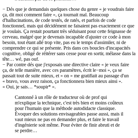
− Dés que je demandais quelques chose du genre « je voudrais faire
ça, dit moi comment faire », ça tournait mal. Beaucoup
d'hallucinations, de code testés, de ratés, et parfois de code
fonctionnel, mais qui décidément ne faisaient pas exactement ce que
je voulais. Ça restait pourtant très séduisant pour cette feignasse de
cerveau, malgré que je devenais incapable d'ajuster ce code à mon
besoin, tout étant allé trop vite, pas eu le temps d'assimiler, ni de
comprendre ce qui se présente. Pris dans ces boucles d'incapacités
cognitive, obligé de réitérer sans cesse pour en sortir, mélasse dans la
tête… wé, pas ouf.
− Par contre dés que j'exposais une directive claire « je veux faire
ça, de telle manière, avec ces paramètres, écrit le−moi », ça se
passait tout de suite mieux, et « on » me gratifiait au passage d'un
« bravo, vous avez raison, ça fonctionnera bien mieux ainsi ».
« Oui, je sais… *soupir* ».
Cantonné à un rôle de traducteur où de prof qui
m'explique la technique, c'est très bien et moins coûteux
pour l'humain que la méthode autodidacte classique.
Évoquer des solutions envisageables passe aussi, mais il
vaut mieux ne pas en demander plus, et faire le travail
d'ingénierie soit même. Pour éviter de finir abruti et de
se perdre…