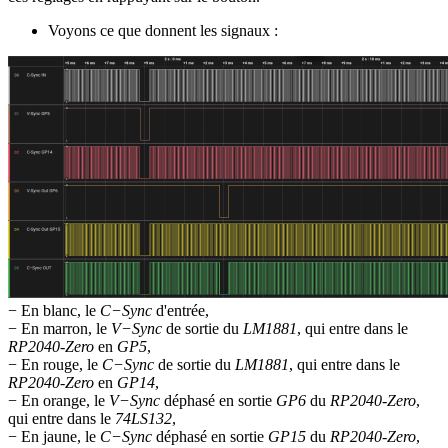
Voyons ce que donnent les signaux :
− En blanc, le
C−Sync
d'entrée,
− En marron, le
V−Sync
de sortie du
LM1881
, qui entre dans le
RP2040-Zero
en
GP5
,
− En rouge, le
C−Sync
de sortie du
LM1881
, qui entre dans le
RP2040-Zero
en
GP14
,
− En orange, le
V−Sync
déphasé en sortie
GP6
du
RP2040-Zero
,
qui entre dans le
74LS132
,
− En jaune, le
C−Sync
déphasé en sortie
GP15
du
RP2040-Zero
,