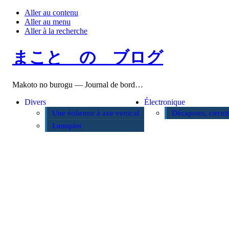
Aller au contenu
Aller au menu
Aller à la recherche
まこと の ブログ
Makoto no burogu — Journal de bord…
Divers
Électronique
Une éolienne à axe vertical
Décapotes, circui
Lumiplot