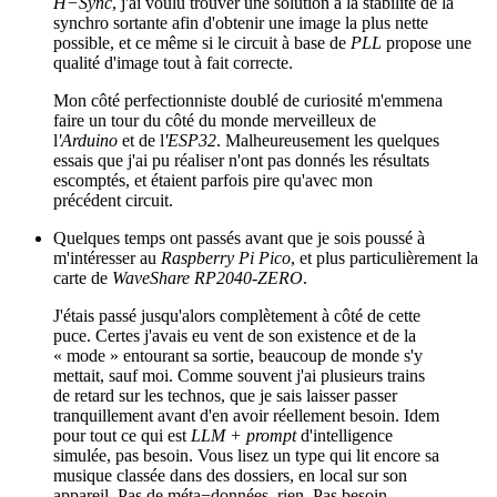
H−Sync
, j'ai voulu trouver une solution à la stabilité de la
synchro sortante afin d'obtenir une image la plus nette
possible, et ce même si le circuit à base de
PLL
propose une
qualité d'image tout à fait correcte.
Mon côté perfectionniste doublé de curiosité m'emmena
faire un tour du côté du monde merveilleux de
l
'Arduino
et de l
'ESP32
. Malheureusement les quelques
essais que j'ai pu réaliser n'ont pas donnés les résultats
escomptés, et étaient parfois pire qu'avec mon
précédent circuit.
Quelques temps ont passés avant que je sois poussé à
m'intéresser au
Raspberry Pi Pico
, et plus particulièrement la
carte de
WaveShare RP2040-ZERO
.
J'étais passé jusqu'alors complètement à côté de cette
puce. Certes j'avais eu vent de son existence et de la
« mode » entourant sa sortie, beaucoup de monde s'y
mettait, sauf moi. Comme souvent j'ai plusieurs trains
de retard sur les technos, que je sais laisser passer
tranquillement avant d'en avoir réellement besoin. Idem
pour tout ce qui est
LLM + prompt
d'intelligence
simulée, pas besoin. Vous lisez un type qui lit encore sa
musique classée dans des dossiers, en local sur son
appareil. Pas de méta−données, rien. Pas besoin.