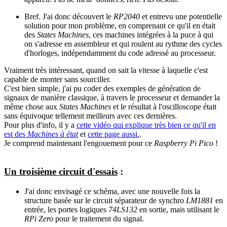
Bref. J'ai donc découvert le
RP2040
et entrevu une potentielle
solution pour mon problème, en comprenant ce qu'il en était
des
States Machines
, ces machines intégrées à la puce à qui
on s'adresse en assembleur et qui roulent au rythme des cycles
d'horloges, indépendamment du code adressé au processeur.
Vraiment très intéressant, quand on sait la vitesse à laquelle c'est
capable de monter sans sourciller.
C'est bien simple, j'ai pu coder des exemples de génération de
signaux de manière classique, à travers le processeur et demander la
même chose aux
States Machines
et le résultat à l'oscilloscope était
sans équivoque tellement meilleurs avec ces dernières.
Pour plus d'info, il y a
cette vidéo qui explique très bien ce qu'il en
est des
Machines à état
et
cette page aussi.
.
Je comprend maintenant l'engouement pour ce
Raspberry Pi Pico
!
Un troisième circuit d'essais
:
J'ai donc envisagé ce schéma, avec une nouvelle fois la
structure basée sur le circuit séparateur de synchro
LM1881
en
entrée, les portes logiques
74LS132
en sortie, mais utilisant le
RPi Zero
pour le traitement du signal.