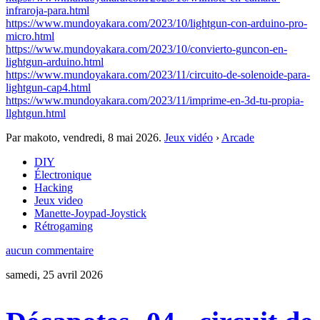
infraroja-para.html
https://www.mundoyakara.com/2023/10/lightgun-con-arduino-pro-
micro.html
https://www.mundoyakara.com/2023/10/convierto-guncon-en-
lightgun-arduino.html
https://www.mundoyakara.com/2023/11/circuito-de-solenoide-para-
lightgun-cap4.html
https://www.mundoyakara.com/2023/11/imprime-en-3d-tu-propia-
llghtgun.html
Par makoto,
vendredi, 8 mai 2026
.
Jeux vidéo
›
Arcade
DIY
Électronique
Hacking
Jeux video
Manette-Joypad-Joystick
Rétrogaming
aucun commentaire
samedi, 25 avril 2026