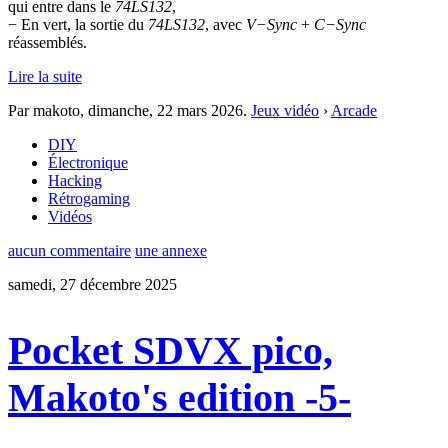
qui entre dans le
74LS132
,
− En vert, la sortie du
74LS132
, avec
V−Sync
+
C−Sync
réassemblés.
Lire la suite
Par makoto,
dimanche, 22 mars 2026
.
Jeux vidéo
›
Arcade
DIY
Électronique
Hacking
Rétrogaming
Vidéos
aucun commentaire
une annexe
samedi, 27 décembre 2025
Pocket SDVX pico,
Makoto's edition -5-