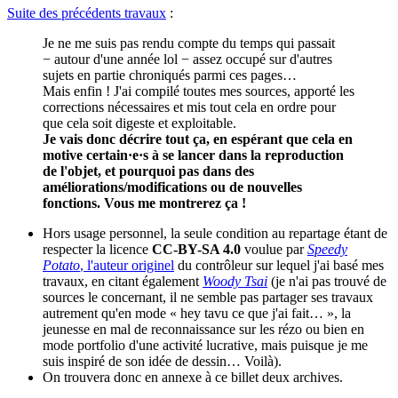
Suite des précédents travaux
:
Je ne me suis pas rendu compte du temps qui passait
− autour d'une année lol − assez occupé sur d'autres
sujets en partie chroniqués parmi ces pages…
Mais enfin ! J'ai compilé toutes mes sources, apporté les
corrections nécessaires et mis tout cela en ordre pour
que cela soit digeste et exploitable.
Je vais donc décrire tout ça, en espérant que cela en
motive certain·e·s à se lancer dans la reproduction
de l'objet, et pourquoi pas dans des
améliorations/modifications ou de nouvelles
fonctions. Vous me montrerez ça !
Hors usage personnel, la seule condition au repartage étant de
respecter la licence
CC-BY-SA 4.0
voulue par
Speedy
Potato
, l'auteur originel
du contrôleur sur lequel j'ai basé mes
travaux, en citant également
Woody Tsai
(je n'ai pas trouvé de
sources le concernant, il ne semble pas partager ses travaux
autrement qu'en mode « hey tavu ce que j'ai fait… », la
jeunesse en mal de reconnaissance sur les rézo ou bien en
mode portfolio d'une activité lucrative, mais puisque je me
suis inspiré de son idée de dessin… Voilà).
On trouvera donc en annexe à ce billet deux archives.