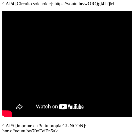
CAP4 [Circuito solenoide]: https://youtu.be/wORQgI4LfjM
CAP5 [imprime en 3d tu propia GUNCON]:
https://youtu.be/70oEejEn5gk