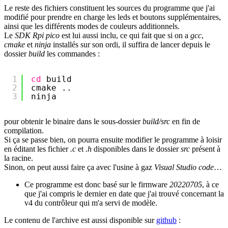
Le reste des fichiers constituent les sources du programme que j'ai
modifié pour prendre en charge les leds et boutons supplémentaires,
ainsi que les différents modes de couleurs additionnels.
Le
SDK Rpi pico
est lui aussi inclu, ce qui fait que si on a
gcc
,
cmake
et
ninja
installés sur son ordi, il suffira de lancer depuis le
dossier
build
les commandes :
1
cd
build
2
cmake ..
3
ninja
pour obtenir le binaire dans le sous-dossier
build/src
en fin de
compilation.
Si ça se passe bien, on pourra ensuite modifier le programme à loisir
en éditant les fichier
.c
et
.h
disponibles dans le dossier
src
présent à
la racine.
Sinon, on peut aussi faire ça avec l'usine à gaz
Visual Studio code
…
Ce programme est donc basé sur le firmware
20220705
, à ce
que j'ai compris le dernier en date que j'ai trouvé concernant la
v4 du contrôleur qui m'a servi de modèle.
Le contenu de l'archive est aussi disponible sur
github
: