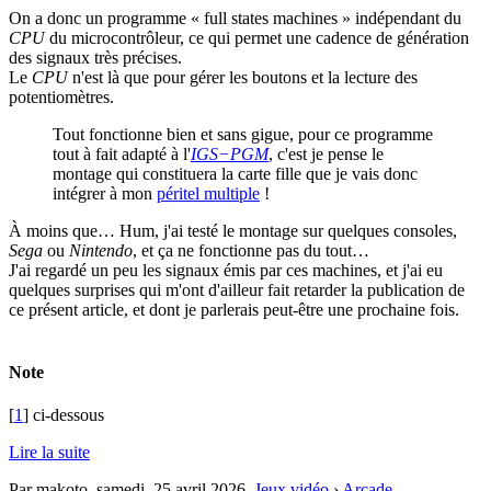
On a donc un programme « full states machines » indépendant du
CPU
du microcontrôleur, ce qui permet une cadence de génération
des signaux très précises.
Le
CPU
n'est là que pour gérer les boutons et la lecture des
potentiomètres.
Tout fonctionne bien et sans gigue, pour ce programme
tout à fait adapté à l'
IGS−PGM
, c'est je pense le
montage qui constituera la carte fille que je vais donc
intégrer à mon
péritel multiple
!
À moins que… Hum, j'ai testé le montage sur quelques consoles,
Sega
ou
Nintendo
, et ça ne fonctionne pas du tout…
J'ai regardé un peu les signaux émis par ces machines, et j'ai eu
quelques surprises qui m'ont d'ailleur fait retarder la publication de
ce présent article, et dont je parlerais peut-être une prochaine fois.
Note
[
1
] ci-dessous
Lire la suite
Par makoto,
samedi, 25 avril 2026
.
Jeux vidéo
›
Arcade