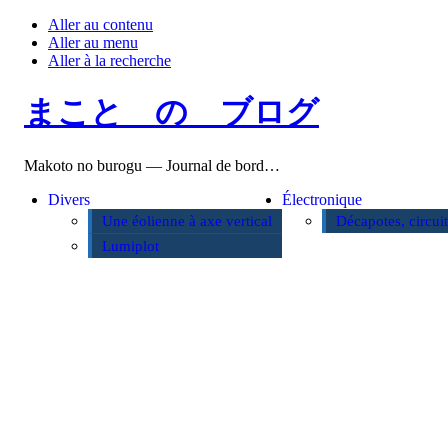
Aller au contenu
Aller au menu
Aller à la recherche
まこと の ブログ
Makoto no burogu — Journal de bord…
Divers
Électronique
Une éolienne à axe vertical
Décapotes, circui
Lumiplot