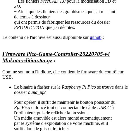
− Les fichiers
FreeCAD 1.0
pour la modélisation
3D
et
2D
.
− Ainsi que les fichiers des graphismes que j'ai mis tant
de temps à dessiner,
qui ont permis de fabriquer les ressources du dossier
PRODUCTION
que j'ai décrites.
Le contenu de l'archive est aussi disponible sur
github
:
Firmware Pico-Game-Controller-20220705-v4
Makoto-edition.tar.gz
:
Comme son nom l'indique, elle contient le firmware du contrôleur
USB.
Le binaire à flasher sur le
Raspberry Pi Pico
se trouve dans le
dossier
build_uf2
Pour opérer, il suffit de maintenir le bouton poussoir du
Rpi Pico
enfoncé tout en connectant le câble
USB-C
à
l'ordinateur, puis de relâcher la pression.
Un média amovible est alors monté automatiquement
par le système d'exploitation de votre machine, et il
suffit alors de glisser le fichier