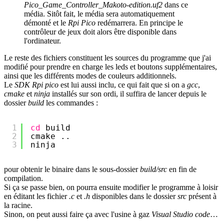
Pico_Game_Controller_Makoto-edition.uf2
dans ce
média. Sitôt fait, le média sera automatiquement
démonté et le
Rpi Pico
redémarrera. En principe le
contrôleur de jeux doit alors être disponible dans
l'ordinateur.
Le reste des fichiers constituent les sources du programme que j'ai
modifié pour prendre en charge les leds et boutons supplémentaires,
ainsi que les différents modes de couleurs additionnels.
Le
SDK Rpi pico
est lui aussi inclu, ce qui fait que si on a
gcc
,
cmake
et
ninja
installés sur son ordi, il suffira de lancer depuis le
dossier
build
les commandes :
1
cd
build
2
cmake ..
3
ninja
pour obtenir le binaire dans le sous-dossier
build/src
en fin de
compilation.
Si ça se passe bien, on pourra ensuite modifier le programme à loisir
en éditant les fichier
.c
et
.h
disponibles dans le dossier
src
présent à
la racine.
Sinon, on peut aussi faire ça avec l'usine à gaz
Visual Studio code
…