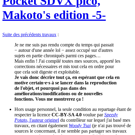
Pocket SDVX pico,
Makoto's edition -5-
Suite des précédents travaux
:
Je ne me suis pas rendu compte du temps qui passait
− autour d'une année lol − assez occupé sur d'autres
sujets en partie chroniqués parmi ces pages…
Mais enfin ! J'ai compilé toutes mes sources, apporté les
corrections nécessaires et mis tout cela en ordre pour
que cela soit digeste et exploitable.
Je vais donc décrire tout ça, en espérant que cela en
motive certain·e·s à se lancer dans la reproduction
de l'objet, et pourquoi pas dans des
améliorations/modifications ou de nouvelles
fonctions. Vous me montrerez ça !
Hors usage personnel, la seule condition au repartage étant de
respecter la licence
CC-BY-SA 4.0
voulue par
Speedy
Potato
, l'auteur originel
du contrôleur sur lequel j'ai basé mes
travaux, en citant également
Woody Tsai
(je n'ai pas trouvé de
sources le concernant, il ne semble pas partager ses travaux