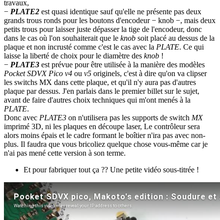
travaux,
−
PLATE2
est quasi identique sauf qu'elle ne présente pas deux
grands trous ronds pour les boutons d'encodeur − knob −, mais deux
petits trous pour laisser juste dépasser la tige de l'encodeur, donc
dans le cas où l'on souhaiterait que le
knob
soit placé au dessus de la
plaque et non incrusté comme c'est le cas avec la
PLATE
. Ce qui
laisse la liberté de choix pour le diamètre des
knob
!
−
PLATE3
est prévue pour être utilisée à la manière des modèles
Pocket SDVX Pico v4
ou
v5
originels, c'est à dire qu'on va clipser
les switchs MX dans cette plaque, et qu'il n'y aura pas d'autres
plaque par dessus. J'en parlais dans le premier billet sur le sujet,
avant de faire d'autres choix techniques qui m'ont menés à la
PLATE
.
Donc avec
PLATE3
on n'utilisera pas les supports de switch
MX
imprimé 3D, ni les plaques en découpe laser, Le contrôleur sera
alors moins épais et le cadre formant le boîtier n'ira pas avec non-
plus. Il faudra que vous bricoliez quelque chose vous-même car je
n'ai pas mené cette version à son terme.
Et pour fabriquer tout ça ?? Une petite vidéo sous-titrée !