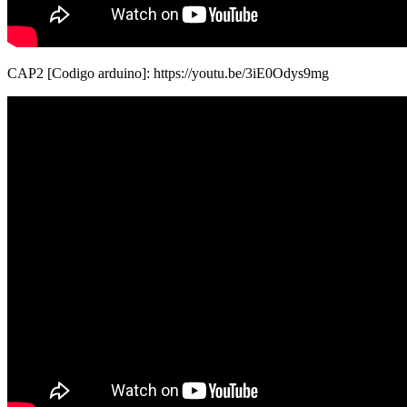
CAP2 [Codigo arduino]: https://youtu.be/3iE0Odys9mg