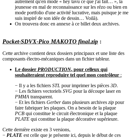
autrement qu'en mode « hey tavu ce que j'ai fait… », la
jeunesse en mal de reconnaissance sur les rézo ou bien en
mode portfolio d'une activité lucrative, mais puisque je me
suis inspiré de son idée de dessin… Voilà).
On trouvera donc en annexe à ce billet deux archives.
Pocket-SDVX-Pico MAKOTO final.zip
:
Cette archive contient deux dossiers principaux et une liste des
composants électro-mécaniques dans un fichier tableur.
Le dossier
PRODUCTION
, pour celleux qui
souhaiteraient reproduire tel quel mon contrôleur
:
− Il y a les fichiers
STL
pour imprimer les pièces
3D
.
− Les fichiers vectoriels
SVG
pour la découpe laser en
PMMA
transparent.
− Et les fichiers
Gerber
dans plusieurs archives
zip
pour
faire fabriquer les plaques. On a besoin de la plaque
PCB
qui constitue le circuit électronique et la plaque
PLATE
qui constitue la plaque décorative supérieure.
Cette dernière existe en 3 versions,
−
PLATE
est celle que je présente ici, depuis le début de ces