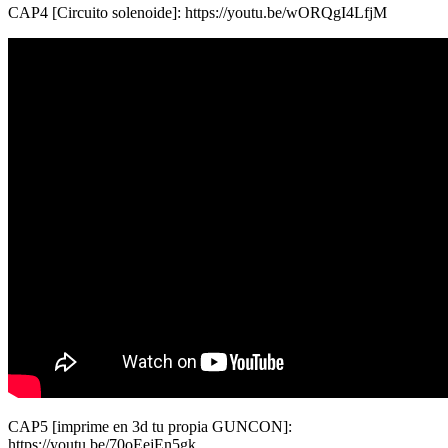
CAP4 [Circuito solenoide]: https://youtu.be/wORQgI4LfjM
CAP5 [imprime en 3d tu propia GUNCON]:
https://youtu.be/70oEejEn5gk