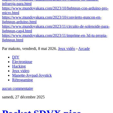
infraroja-para.html
https://www.mundoyakara.com/2023/10/lightgun-con-arduino-pro-
micro.html
https://www.mundoyakara.com/2023/10/convierto-guncon-en-
lightgun-arduino.html
https://www.mundoyakara.com/2023/11/circuito-de-solenoide-para-
lightgun-cap4.html
https://www.mundoyakara.com/2023/11/imprime-en-3d-tu-propia-
llghtgun.html
Par makoto,
vendredi, 8 mai 2026
.
Jeux vidéo
›
Arcade
DIY
Électronique
Hacking
Jeux video
Manette-Joypad-Joystick
Rétrogaming
aucun commentaire
samedi, 27 décembre 2025