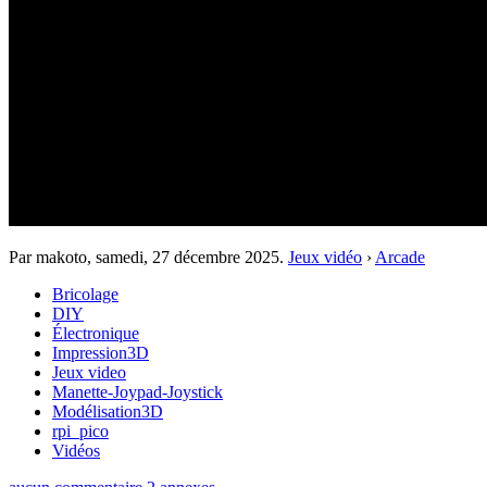
Par makoto,
samedi, 27 décembre 2025
.
Jeux vidéo
›
Arcade
Bricolage
DIY
Électronique
Impression3D
Jeux video
Manette-Joypad-Joystick
Modélisation3D
rpi_pico
Vidéos