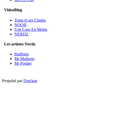
VideoBlog
Toms et ses Chums
NOOB
Une Case En Moins
NERDZ
Les artistes Nerdz
BadStrip
Mr Malinois
Mr Poulpe
Propulsé par
Dotclear