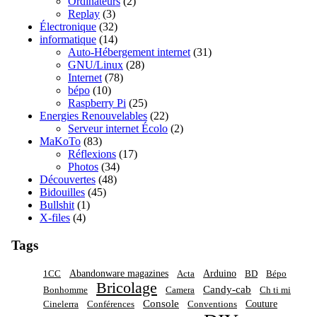
Ordinateurs
(2)
Replay
(3)
Électronique
(32)
informatique
(14)
Auto-Hébergement internet
(31)
GNU/Linux
(28)
Internet
(78)
bépo
(10)
Raspberry Pi
(25)
Energies Renouvelables
(22)
Serveur internet Écolo
(2)
MaKoTo
(83)
Réflexions
(17)
Photos
(34)
Découvertes
(48)
Bidouilles
(45)
Bullshit
(1)
X-files
(4)
Tags
Abandonware magazines
Arduino
1CC
Acta
BD
Bépo
Bricolage
Candy-cab
Bonhomme
Camera
Ch ti mi
Console
Couture
Cinelerra
Conférences
Conventions