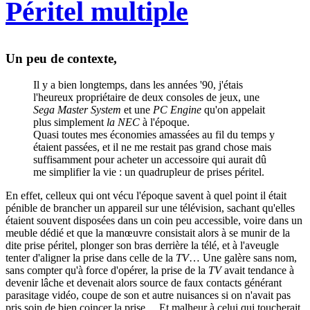
Péritel multiple
Un peu de contexte,
Il y a bien longtemps, dans les années '90, j'étais
l'heureux propriétaire de deux consoles de jeux, une
Sega Master System
et une
PC Engine
qu'on appelait
plus simplement
la NEC
à l'époque.
Quasi toutes mes économies amassées au fil du temps y
étaient passées, et il ne me restait pas grand chose mais
suffisamment pour acheter un accessoire qui aurait dû
me simplifier la vie : un quadrupleur de prises péritel.
En effet, celleux qui ont vécu l'époque savent à quel point il était
pénible de brancher un appareil sur une télévision, sachant qu'elles
étaient souvent disposées dans un coin peu accessible, voire dans un
meuble dédié et que la manœuvre consistait alors à se munir de la
dite prise péritel, plonger son bras derrière la télé, et à l'aveugle
tenter d'aligner la prise dans celle de la
TV
… Une galère sans nom,
sans compter qu'à force d'opérer, la prise de la
TV
avait tendance à
devenir lâche et devenait alors source de faux contacts générant
parasitage vidéo, coupe de son et autre nuisances si on n'avait pas
pris soin de bien coincer la prise… Et malheur à celui qui toucherait