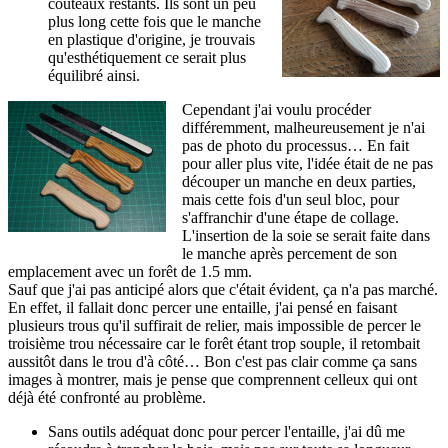
couteaux restants. Ils sont un peu
plus long cette fois que le manche
en plastique d'origine, je trouvais
qu'esthétiquement ce serait plus
équilibré ainsi.
Cependant j'ai voulu procéder
différemment, malheureusement je n'ai
pas de photo du processus… En fait
pour aller plus vite, l'idée était de ne pas
découper un manche en deux parties,
mais cette fois d'un seul bloc, pour
s'affranchir d'une étape de collage.
L'insertion de la soie se serait faite dans
le manche après percement de son
emplacement avec un forêt de 1.5 mm.
Sauf que j'ai pas anticipé alors que c'était évident, ça n'a pas marché.
En effet, il fallait donc percer une entaille, j'ai pensé en faisant
plusieurs trous qu'il suffirait de relier, mais impossible de percer le
troisième trou nécessaire car le forêt étant trop souple, il retombait
aussitôt dans le trou d'à côté… Bon c'est pas clair comme ça sans
images à montrer, mais je pense que comprennent celleux qui ont
déjà été confronté au problème.
Sans outils adéquat donc pour percer l'entaille, j'ai dû me