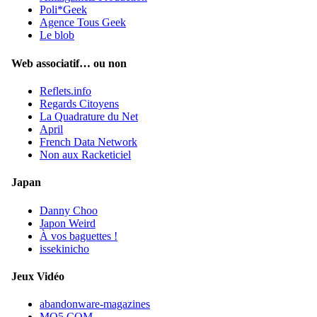
Poli*Geek
Agence Tous Geek
Le blob
Web associatif… ou non
Reflets.info
Regards Citoyens
La Quadrature du Net
April
French Data Network
Non aux Racketiciel
Japan
Danny Choo
Japon Weird
À vos baguettes !
issekinicho
Jeux Vidéo
abandonware-magazines
MO5.COM