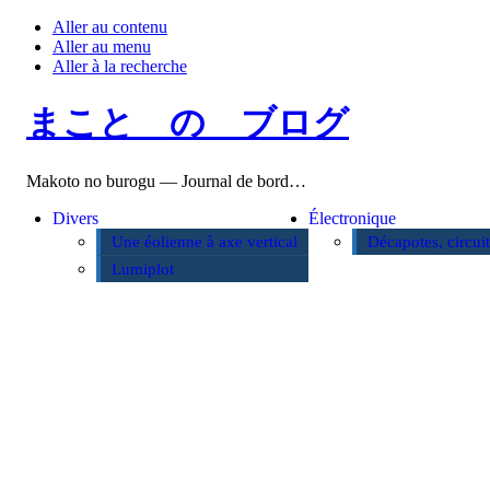
Aller au contenu
Aller au menu
Aller à la recherche
まこと の ブログ
Makoto no burogu — Journal de bord…
Divers
Électronique
Une éolienne à axe vertical
Décapotes, circui
Lumiplot