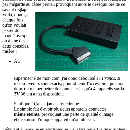
par mégarde au câble péritel, provoquant alors le déséquilibre de ce
savant réglage.
Voilà, donc ça,
chaque fois
qu'on voulait
passer du
magnétoscope,
ou à une des
deux consoles,
misère !
Au
supermaché de mon coin, j'ai donc déboursé 15
Francs
, si
mes souvenirs sont exacts, pour obtenir l'accessoire qui aurait
donc dû me permettre de connecter jusqu'à 4 appareils sur la
TV
36 cm à ma disposition.
Sauf que ! Ça n'a jamais fonctionné.
Le simple fait d'avoir plusieurs appareils connectés,
même éteints
, provoquait une perte de qualité d'image
et de son sur l'unique appareil qu'on utilisait.
Débutant à l'époque en électronique, j'ai alors ouvert le quadrupleur