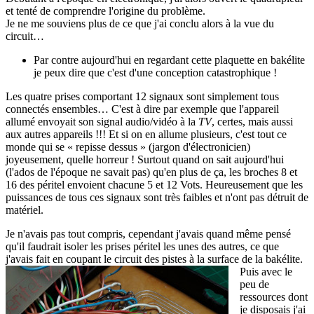
et tenté de comprendre l'origine du problème.
Je ne me souviens plus de ce que j'ai conclu alors à la vue du
circuit…
Par contre aujourd'hui en regardant cette plaquette en bakélite
je peux dire que c'est d'une conception catastrophique !
Les quatre prises comportant 12 signaux sont simplement tous
connectés ensembles… C'est à dire par exemple que l'appareil
allumé envoyait son signal audio/vidéo à la
TV
, certes, mais aussi
aux autres appareils !!! Et si on en allume plusieurs, c'est tout ce
monde qui se « repisse dessus » (jargon d'électronicien)
joyeusement, quelle horreur ! Surtout quand on sait aujourd'hui
(l'ados de l'époque ne savait pas) qu'en plus de ça, les broches 8 et
16 des péritel envoient chacune 5 et 12 Vots. Heureusement que les
puissances de tous ces signaux sont très faibles et n'ont pas détruit de
matériel.
Je n'avais pas tout compris, cependant j'avais quand même pensé
qu'il faudrait isoler les prises péritel les unes des autres, ce que
j'avais fait en coupant le circuit des pistes à la surface de la bakélite.
Puis avec le
peu de
ressources dont
je disposais j'ai