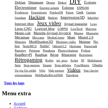
DIY
Debian
Dépannage
Écologie
Dessin
Diskor
Électronique
Éolienne
Energie solaire
ESP8266
Geek
Évidences
Expositions
FirefoxOS
Futon
Guitare
Hacking
Impression3D
Gundam
Hadopi
Inktober
Jeux video
Internet libre
Joypad magazine
Lego
Liens GNU
Logiciel libre
LOPPSI
LowTech
Macross
Mame-cab
Manette-Joypad-Joystick
Manga
Maquette
Mécanique
Miam
Minitel 2.0
Meccano
MediaCenter
Modélisation3D
Musique
No-
Mmorpg
Montage vidéo
box
Nolife!
NodeMCU
Odroid-C2
Onirisme
Papercraft
Papertoy
Peinture
Pepakura
Photovoltaïque
Python
RaspBerryPI
Raspbian
Récup
Réparation
Reportage
Rétrogaming
Roller
rpi_pico
Script
SF
Shikibuton
Ubuntu
Spip
Stop motion
Tatami
Tests débiles
TypeMatrix
Vidéos
Un jeu Un crédit
Vélo
Vide grenier
Vrai clavier
ergonomique
WebRadioRéveilWifi
Yunohost
Tous les tags
Menu extra
Accueil
Archives