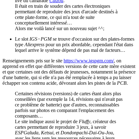
live du camarade
Catzou
.
Il était en train de souder des cartes électroniques
permettant de reproduire des jeux d'arcade destinés à
cette plate-forme, ce qui m'a tout de suite
conceptuellement intéressé…
Alors me voilà lancé sur un nouveau sujet ^^;
Le slot
IGS−PGM
se trouve d'occasion sur des plates-formes
type
Aliexpress
pour un prix abordable, cependant l'état dans
lequel arrive le système dépend de pas mal de facteurs…
Renseignements pris sur le site
https://www.igspgm.com/
, on
apprend en effet que différentes versions de cette carte mère existent
et que certaines ont des défauts de jeunesses, notamment la présence
d'une batterie, qui si elle n'a pas été remplacée à temps a pu laisser
échapper son contenu acide, dévorant alors les pistes de la
PCB
.
Certaines révisions (versions) de cartes étant alors plus
conseillées (par exemple la 14, révisions qui n'avait pas
ce problème de batterie) que d'autres, reconnaissables
parfois sur photos en comparant l'emplacement des
composants…
Le site indique aussi le projet de
Fluffy
, créateur des
cartes permettant de reproduire 3 jeux, à savoir
ESPGaluda
,
Ketsui
, et
Dondonpachi-Dai-Ou-Jou
,
avec les liens vers les ressources nécessaires à leurs