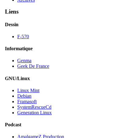
Liens
Dessin
F-570
Informatique
Genma
Geek De France
GNU/Linux
Linux Mint
Debian
Framasoft
SystemRescueCd
Generation Linux
Podcast
AmalgameZ Production