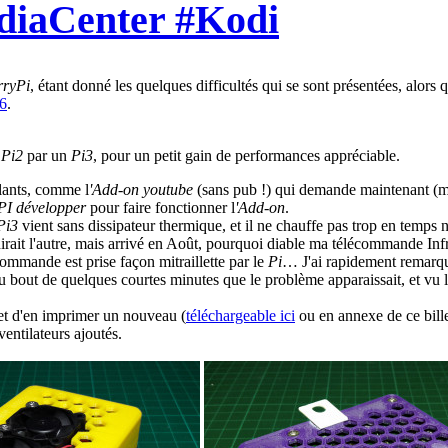
diaCenter #Kodi
rryPi
, étant donné les quelques difficultés qui se sont présentées, alors 
16
.
e
Pi2
par un
Pi3
, pour un petit gain de performances appréciable.
llants, comme l
'Add-on
youtube
(sans pub !) qui demande maintenant (ma
PI développer
pour faire fonctionner l
'Add-on
.
Pi3
vient sans dissipateur thermique, et il ne chauffe pas trop en temps 
irait l'autre, mais arrivé en Août, pourquoi diable ma télécommande Inf
ommande est prise façon mitraillette par le
Pi
… J'ai rapidement remarq
 bout de quelques courtes minutes que le problème apparaissait, et vu les
) et d'en imprimer un nouveau (
téléchargeable ici
ou en annexe de ce bill
entilateurs ajoutés.