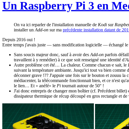
Un Raspberry Pi 3 en Me
On va ici reparler de l'installation manuelle de
Kodi
sur
Raspbe
installer un
Add-on
sur ma
précédente installation datant de 20
Depuis 2016 oui !
Entre temps j'avais juste — sans modification logicielle — échangé l
Sans soucis majeur donc, sauf à avoir des
Add-on
parfois défai
travaillent à y remédier) à ce que soit renseigné une identité d
'A
Autre problème cet été… La chaleur. Comme chacun·e sait, le
suivant la température ambiante. Jusqu'ici tout va bien comme d
déconner grave !?? J'appuie une fois sur le bouton et zouuu la c
médiacenter, la télécommande fonctionnait bien, et ce n'est qu'au
le lien… Et « anéfé» le
Pi
tournait autour de 50° !
J'ai donc entrepris de changer mon boîtier (cf. Précédent billet
dissipateur thermique de récup découpé en gros rectangle et de v