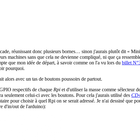
arcade, réunissant donc plusieurs bornes… sinon j'aurais plutôt dit « M
sieurs machines sans que cela ne devienne compliqué, ni que ça ressembl
ompte que mon idée de départ, à savoir comme on l'a vu lors du
billet N°
oir pourquoi.
it alors avec un tas de boutons poussoirs de partout.
les GPIO respectifs de chaque
Rpi
et d'utiliser la masse comme sélecteur d
ra seulement celui-ci avec les boutons. Pour cela j'aurais utilisé des
CD4
aire pour choisir à quel Rpi on se serait adressé. Je n'ai dessiné que p
 d'in/out de l'arduino):