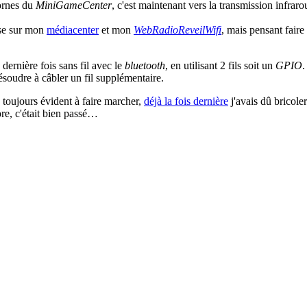
bornes du
MiniGameCenter
, c'est maintenant vers la transmission infrar
ise sur mon
médiacenter
et mon
WebRadioReveilWifi
, mais pensant faire
dernière fois sans fil avec le
bluetooth
, en utilisant 2 fils soit un
GPIO
.
ésoudre à câbler un fil supplémentaire.
as toujours évident à faire marcher,
déjà la fois dernière
j'avais dû bricole
re, c'était bien passé…