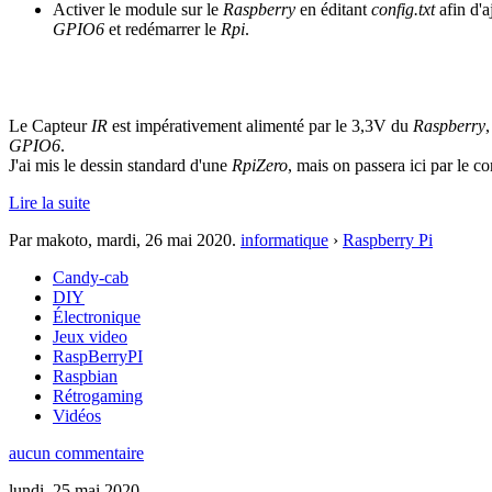
Activer le module sur le
Raspberry
en éditant
config.txt
afin d'a
GPIO6
et redémarrer le
Rpi
.
Le Capteur
IR
est impérativement alimenté par le 3,3V du
Raspberry
GPIO6
.
J'ai mis le dessin standard d'une
RpiZero
, mais on passera ici par le 
Lire la suite
Par makoto,
mardi, 26 mai 2020
.
informatique
›
Raspberry Pi
Candy-cab
DIY
Électronique
Jeux video
RaspBerryPI
Raspbian
Rétrogaming
Vidéos
aucun commentaire
lundi, 25 mai 2020