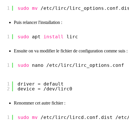
1
sudo
mv
/etc/lirc/lirc_options
.conf.di
Puis relancer l'installation :
1
sudo
apt 
install
lirc
Ensuite on va modifier le fichier de configuration comme suis :
1
sudo
nano 
/etc/lirc/lirc_options
.conf
1
driver = default
2
device = 
/dev/lirc0
Renommer cet autre fichier :
1
sudo
mv
/etc/lirc/lircd
.conf.dist 
/etc