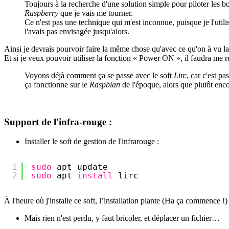
Toujours à la recherche d'une solution simple pour piloter les 
Raspberry
que je vais me tourner.
Ce n'est pas une technique qui m'est inconnue, puisque je l'util
l'avais pas envisagée jusqu'alors.
Ainsi je devrais pourvoir faire la même chose qu'avec ce qu'on à vu la 
Et si je veux pouvoir utiliser la fonction « Power ON », il faudra me r
Voyons déjà comment ça se passe avec le soft
Lirc
, car c'est p
ça fonctionne sur le
Raspbian
de l'époque, alors que plutôt enco
Support de l'infra-rouge
:
Installer le soft de gestion de l'infrarouge :
1
sudo
apt update
2
sudo
apt 
install
lirc
À l'heure où j'installe ce soft, l’installation plante (Ha ça commence !)
Mais rien n'est perdu, y faut bricoler, et déplacer un fichier…