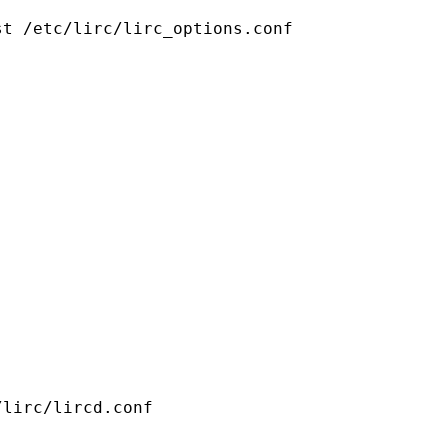
st 
/etc/lirc/lirc_options
.conf
/lirc/lircd
.conf