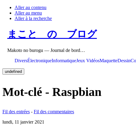
Aller au contenu
Aller au menu
Aller à la recherche
まこと の ブログ
Makoto no burogu — Journal de bord…
Divers
Électronique
Informatique
Jeux Vidéos
Maquette
Dessin
Co
undefined
Mot-clé - Raspbian
Fil des entrées
-
Fil des commentaires
lundi, 11 janvier 2021