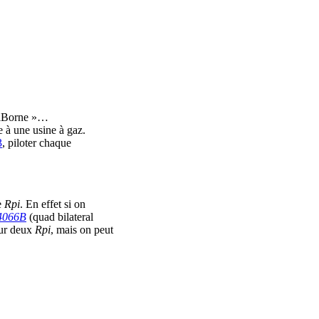
iniBorne »…
e à une usine à gaz.
3
, piloter chaque
e
Rpi
. En effet si on
066B
(quad bilateral
our deux
Rpi
, mais on peut