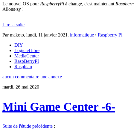
Le nouvel OS pour
RaspberryPi
à changé, c'est maintenant
Raspberr
Allons-zy !
Lire la suite
Par makoto,
lundi, 11 janvier 2021
.
informatique
›
Raspberry Pi
DIY
Logiciel libre
MediaCenter
RaspBerryPI
Raspbian
aucun commentaire
une annexe
mardi, 26 mai 2020
Mini Game Center -6-
Suite de l'étude précédente
: