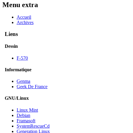
Menu extra
Accueil
Archives
Liens
Dessin
F-570
Informatique
Genma
Geek De France
GNU/Linux
Linux Mint
Debian
Framasoft
SystemRescueCd
Generation Linux