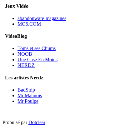
Jeux Vidéo
abandonware-magazines
MO5.COM
VideoBlog
Toms et ses Chums
NOOB
Une Case En Moins
NERDZ
Les artistes Nerdz
BadStrip
Mr Malinois
Mr Poulpe
Propulsé par
Dotclear