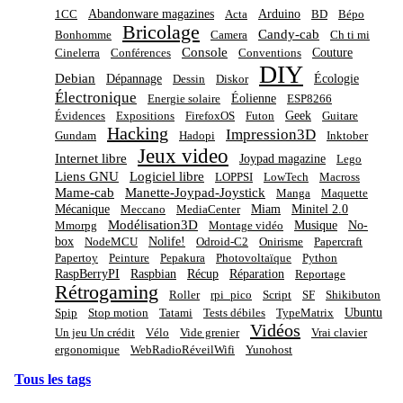
Abandonware magazines
Arduino
1CC
Acta
BD
Bépo
Bricolage
Candy-cab
Bonhomme
Camera
Ch ti mi
Console
Couture
Cinelerra
Conférences
Conventions
DIY
Debian
Dépannage
Écologie
Dessin
Diskor
Électronique
Éolienne
Energie solaire
ESP8266
Geek
Évidences
Expositions
FirefoxOS
Futon
Guitare
Hacking
Impression3D
Gundam
Hadopi
Inktober
Jeux video
Internet libre
Joypad magazine
Lego
Liens GNU
Logiciel libre
LOPPSI
LowTech
Macross
Mame-cab
Manette-Joypad-Joystick
Manga
Maquette
Mécanique
Miam
Minitel 2.0
Meccano
MediaCenter
Modélisation3D
Musique
No-
Mmorpg
Montage vidéo
box
Nolife!
NodeMCU
Odroid-C2
Onirisme
Papercraft
Papertoy
Peinture
Pepakura
Photovoltaïque
Python
RaspBerryPI
Raspbian
Récup
Réparation
Reportage
Rétrogaming
Roller
rpi_pico
Script
SF
Shikibuton
Ubuntu
Spip
Stop motion
Tatami
Tests débiles
TypeMatrix
Vidéos
Un jeu Un crédit
Vélo
Vide grenier
Vrai clavier
ergonomique
WebRadioRéveilWifi
Yunohost
Tous les tags