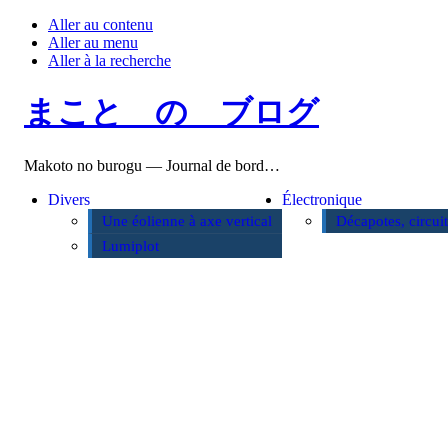
Aller au contenu
Aller au menu
Aller à la recherche
まこと の ブログ
Makoto no burogu — Journal de bord…
Divers
Électronique
Une éolienne à axe vertical
Décapotes, circui
Lumiplot