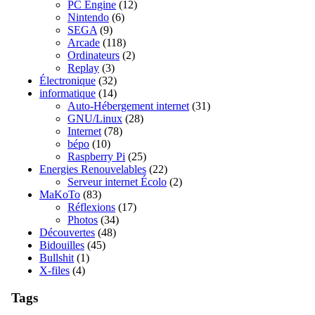
PC Engine
(12)
Nintendo
(6)
SEGA
(9)
Arcade
(118)
Ordinateurs
(2)
Replay
(3)
Électronique
(32)
informatique
(14)
Auto-Hébergement internet
(31)
GNU/Linux
(28)
Internet
(78)
bépo
(10)
Raspberry Pi
(25)
Energies Renouvelables
(22)
Serveur internet Écolo
(2)
MaKoTo
(83)
Réflexions
(17)
Photos
(34)
Découvertes
(48)
Bidouilles
(45)
Bullshit
(1)
X-files
(4)
Tags