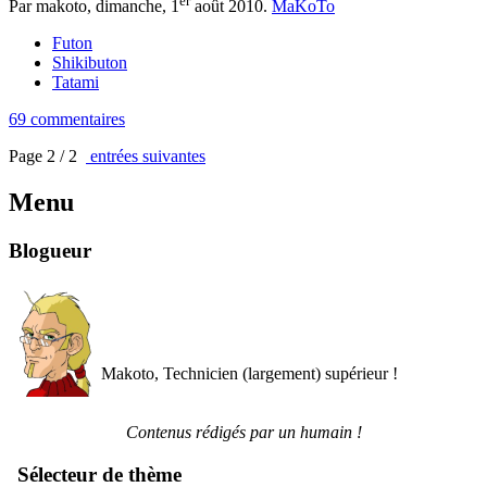
er
Par makoto,
dimanche, 1
août 2010
.
MaKoTo
Futon
Shikibuton
Tatami
69 commentaires
Page 2 / 2
entrées suivantes
Menu
Blogueur
Makoto, Technicien (largement) supérieur !
Contenus rédigés par un humain !
Sélecteur de thème