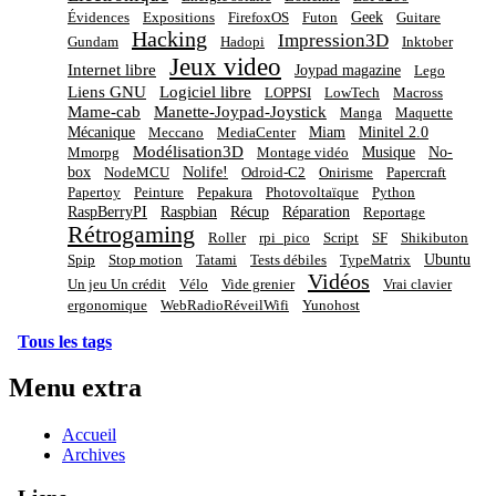
Geek
Évidences
Expositions
FirefoxOS
Futon
Guitare
Hacking
Impression3D
Gundam
Hadopi
Inktober
Jeux video
Internet libre
Joypad magazine
Lego
Liens GNU
Logiciel libre
LOPPSI
LowTech
Macross
Mame-cab
Manette-Joypad-Joystick
Manga
Maquette
Mécanique
Miam
Minitel 2.0
Meccano
MediaCenter
Modélisation3D
Musique
No-
Mmorpg
Montage vidéo
box
Nolife!
NodeMCU
Odroid-C2
Onirisme
Papercraft
Papertoy
Peinture
Pepakura
Photovoltaïque
Python
RaspBerryPI
Raspbian
Récup
Réparation
Reportage
Rétrogaming
Roller
rpi_pico
Script
SF
Shikibuton
Ubuntu
Spip
Stop motion
Tatami
Tests débiles
TypeMatrix
Vidéos
Un jeu Un crédit
Vélo
Vide grenier
Vrai clavier
ergonomique
WebRadioRéveilWifi
Yunohost
Tous les tags
Menu extra
Accueil
Archives