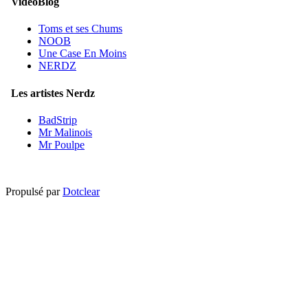
VideoBlog
Toms et ses Chums
NOOB
Une Case En Moins
NERDZ
Les artistes Nerdz
BadStrip
Mr Malinois
Mr Poulpe
Propulsé par
Dotclear