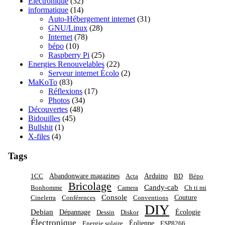
Électronique
(32)
informatique
(14)
Auto-Hébergement internet
(31)
GNU/Linux
(28)
Internet
(78)
bépo
(10)
Raspberry Pi
(25)
Energies Renouvelables
(22)
Serveur internet Écolo
(2)
MaKoTo
(83)
Réflexions
(17)
Photos
(34)
Découvertes
(48)
Bidouilles
(45)
Bullshit
(1)
X-files
(4)
Tags
Abandonware magazines
Arduino
1CC
Acta
BD
Bépo
Bricolage
Candy-cab
Bonhomme
Camera
Ch ti mi
Console
Couture
Cinelerra
Conférences
Conventions
DIY
Debian
Dépannage
Écologie
Dessin
Diskor
Électronique
Éolienne
Energie solaire
ESP8266