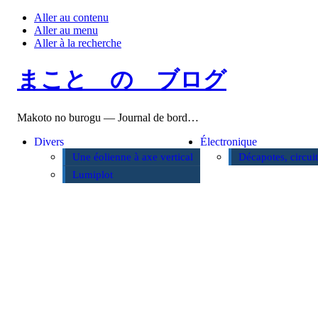
Aller au contenu
Aller au menu
Aller à la recherche
まこと の ブログ
Makoto no burogu — Journal de bord…
Divers
Électronique
Une éolienne à axe vertical
Décapotes, circui
Lumiplot