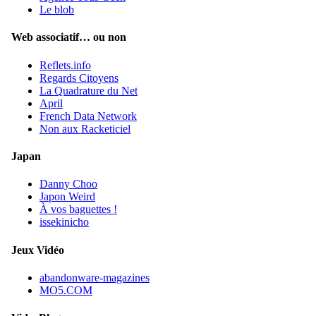
Le blob
Web associatif… ou non
Reflets.info
Regards Citoyens
La Quadrature du Net
April
French Data Network
Non aux Racketiciel
Japan
Danny Choo
Japon Weird
À vos baguettes !
issekinicho
Jeux Vidéo
abandonware-magazines
MO5.COM