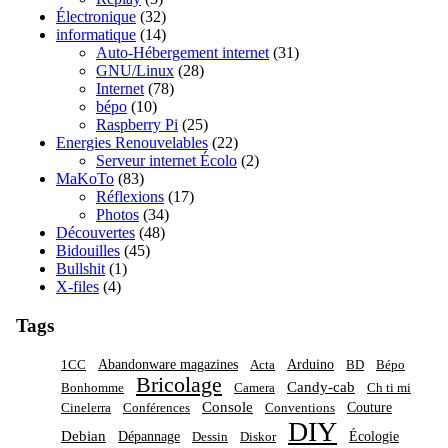
Électronique
(32)
informatique
(14)
Auto-Hébergement internet
(31)
GNU/Linux
(28)
Internet
(78)
bépo
(10)
Raspberry Pi
(25)
Energies Renouvelables
(22)
Serveur internet Écolo
(2)
MaKoTo
(83)
Réflexions
(17)
Photos
(34)
Découvertes
(48)
Bidouilles
(45)
Bullshit
(1)
X-files
(4)
Tags
Abandonware magazines
Arduino
1CC
Acta
BD
Bépo
Bricolage
Candy-cab
Bonhomme
Camera
Ch ti mi
Console
Couture
Cinelerra
Conférences
Conventions
DIY
Debian
Dépannage
Écologie
Dessin
Diskor