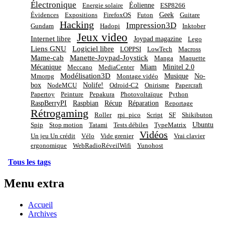
Électronique
Éolienne
Energie solaire
ESP8266
Geek
Évidences
Expositions
FirefoxOS
Futon
Guitare
Hacking
Impression3D
Gundam
Hadopi
Inktober
Jeux video
Internet libre
Joypad magazine
Lego
Liens GNU
Logiciel libre
LOPPSI
LowTech
Macross
Mame-cab
Manette-Joypad-Joystick
Manga
Maquette
Mécanique
Miam
Minitel 2.0
Meccano
MediaCenter
Modélisation3D
Musique
No-
Mmorpg
Montage vidéo
box
Nolife!
NodeMCU
Odroid-C2
Onirisme
Papercraft
Papertoy
Peinture
Pepakura
Photovoltaïque
Python
RaspBerryPI
Raspbian
Récup
Réparation
Reportage
Rétrogaming
Roller
rpi_pico
Script
SF
Shikibuton
Ubuntu
Spip
Stop motion
Tatami
Tests débiles
TypeMatrix
Vidéos
Un jeu Un crédit
Vélo
Vide grenier
Vrai clavier
ergonomique
WebRadioRéveilWifi
Yunohost
Tous les tags
Menu extra
Accueil
Archives