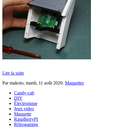
Lire la suite
Par makoto,
mardi, 11 août 2020
.
Maquettes
Candy-cab
DIY
Électronique
Jeux video
Maquette
RaspBerryPI
Rétrogaming