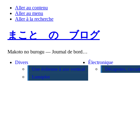
Aller au contenu
Aller au menu
Aller à la recherche
まこと の ブログ
Makoto no burogu — Journal de bord…
Divers
Électronique
Une éolienne à axe vertical
Décapotes, circui
Lumiplot