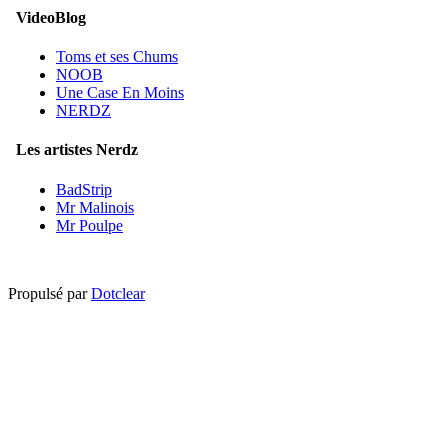
VideoBlog
Toms et ses Chums
NOOB
Une Case En Moins
NERDZ
Les artistes Nerdz
BadStrip
Mr Malinois
Mr Poulpe
Propulsé par
Dotclear