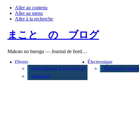
Aller au contenu
Aller au menu
Aller à la recherche
まこと の ブログ
Makoto no burogu — Journal de bord…
Divers
Électronique
Une éolienne à axe vertical
Décapotes, circui
Lumiplot