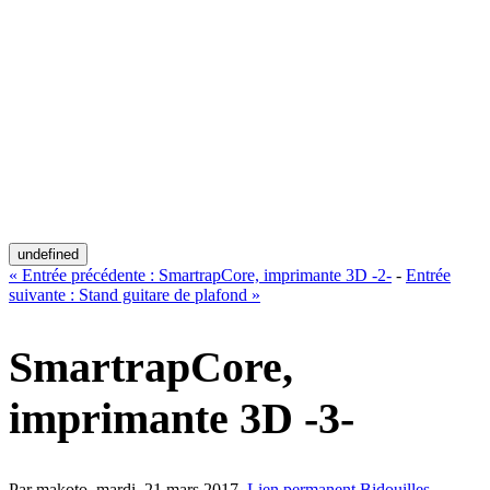
undefined
«
Entrée précédente :
SmartrapCore, imprimante 3D -2-
-
Entrée
suivante :
Stand guitare de plafond
»
SmartrapCore,
imprimante 3D -3-
Par makoto,
mardi, 21 mars 2017
.
Lien permanent
Bidouilles