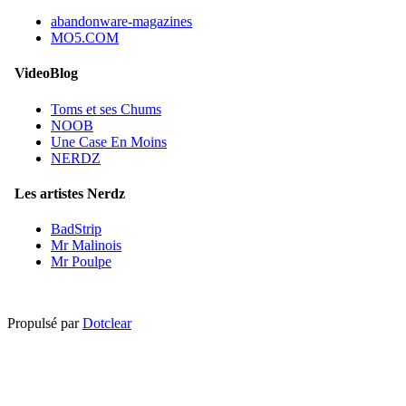
abandonware-magazines
MO5.COM
VideoBlog
Toms et ses Chums
NOOB
Une Case En Moins
NERDZ
Les artistes Nerdz
BadStrip
Mr Malinois
Mr Poulpe
Propulsé par
Dotclear