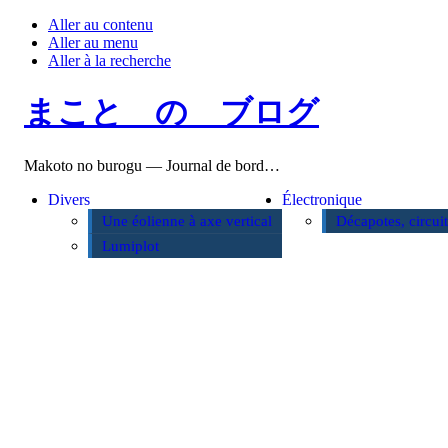
Aller au contenu
Aller au menu
Aller à la recherche
まこと の ブログ
Makoto no burogu — Journal de bord…
Divers
Électronique
Une éolienne à axe vertical
Décapotes, circui
Lumiplot