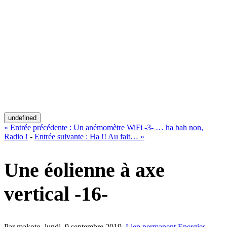
undefined
«
Entrée précédente :
Un anémomètre WiFi -3- … ha bah non,
Radio !
-
Entrée suivante :
Ha !! Au fait…
»
Une éolienne à axe
vertical -16-
Par makoto,
lundi, 9 septembre 2019
.
Lien permanent
Energies