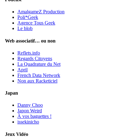
AmalgameZ Production
Poli*Geek
Agence Tous Geek
Le blob
Web associatif… ou non
Reflets.info
Regards Citoyens
La Quadrature du Net
April
French Data Network
Non aux Racketiciel
Japan
Danny Choo
Japon Weird
À vos baguettes !
issekinicho
Jeux Vidéo