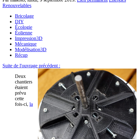
Renouvelables
Bricolage
DIY
Écologie
Éolienne
Impression3D
Mécanique
Modélisation3D
Récup
Suite de l'ouvrage précédent :
Deux
chantiers
étaient
prévu
cette
fois-ci,
la