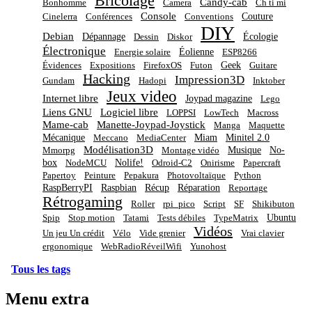
Bricolage
Candy-cab
Bonhomme
Camera
Ch ti mi
Console
Couture
Cinelerra
Conférences
Conventions
DIY
Debian
Dépannage
Écologie
Dessin
Diskor
Électronique
Éolienne
Energie solaire
ESP8266
Geek
Évidences
Expositions
FirefoxOS
Futon
Guitare
Hacking
Impression3D
Gundam
Hadopi
Inktober
Jeux video
Internet libre
Joypad magazine
Lego
Liens GNU
Logiciel libre
LOPPSI
LowTech
Macross
Mame-cab
Manette-Joypad-Joystick
Manga
Maquette
Mécanique
Miam
Minitel 2.0
Meccano
MediaCenter
Modélisation3D
Musique
No-
Mmorpg
Montage vidéo
box
Nolife!
NodeMCU
Odroid-C2
Onirisme
Papercraft
Papertoy
Peinture
Pepakura
Photovoltaïque
Python
RaspBerryPI
Raspbian
Récup
Réparation
Reportage
Rétrogaming
Roller
rpi_pico
Script
SF
Shikibuton
Ubuntu
Spip
Stop motion
Tatami
Tests débiles
TypeMatrix
Vidéos
Un jeu Un crédit
Vélo
Vide grenier
Vrai clavier
ergonomique
WebRadioRéveilWifi
Yunohost
Tous les tags
Menu extra