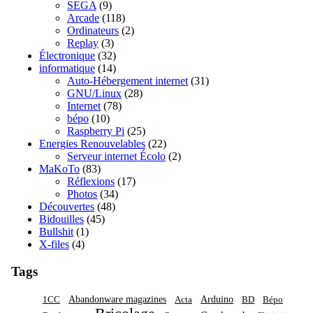
SEGA
(9)
Arcade
(118)
Ordinateurs
(2)
Replay
(3)
Électronique
(32)
informatique
(14)
Auto-Hébergement internet
(31)
GNU/Linux
(28)
Internet
(78)
bépo
(10)
Raspberry Pi
(25)
Energies Renouvelables
(22)
Serveur internet Écolo
(2)
MaKoTo
(83)
Réflexions
(17)
Photos
(34)
Découvertes
(48)
Bidouilles
(45)
Bullshit
(1)
X-files
(4)
Tags
Abandonware magazines
Arduino
1CC
Acta
BD
Bépo