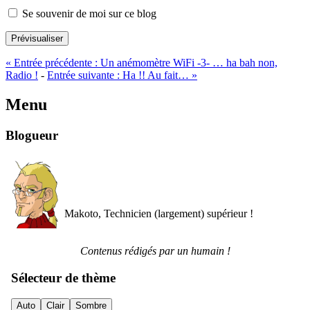
Se souvenir de moi sur ce blog
Prévisualiser
«
Entrée précédente :
Un anémomètre WiFi -3- … ha bah non,
Radio !
-
Entrée suivante :
Ha !! Au fait…
»
Menu
Blogueur
Makoto, Technicien (largement) supérieur !
Contenus rédigés par un humain !
Sélecteur de thème
Auto
Clair
Sombre