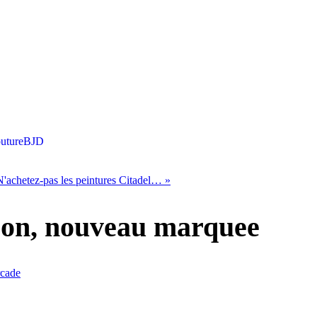
uture
BJD
N'achetez-pas les peintures Citadel…
»
son, nouveau marquee
cade