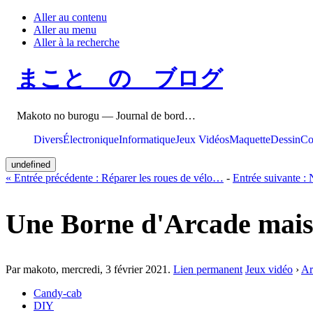
Aller au contenu
Aller au menu
Aller à la recherche
まこと の ブログ
Makoto no burogu — Journal de bord…
Divers
Électronique
Informatique
Jeux Vidéos
Maquette
Dessin
Co
undefined
«
Entrée précédente :
Réparer les roues de vélo…
-
Entrée suivante :
Une Borne d'Arcade mai
Par makoto,
mercredi, 3 février 2021
.
Lien permanent
Jeux vidéo
›
Ar
Candy-cab
DIY