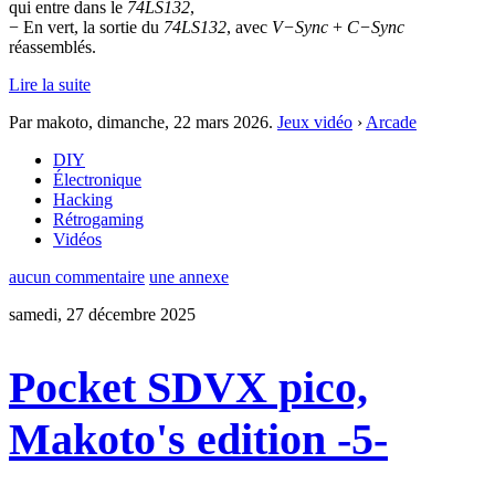
qui entre dans le
74LS132
,
− En vert, la sortie du
74LS132
, avec
V−Sync
+
C−Sync
réassemblés.
Lire la suite
Par makoto,
dimanche, 22 mars 2026
.
Jeux vidéo
›
Arcade
DIY
Électronique
Hacking
Rétrogaming
Vidéos
aucun commentaire
une annexe
samedi, 27 décembre 2025
Pocket SDVX pico,
Makoto's edition -5-