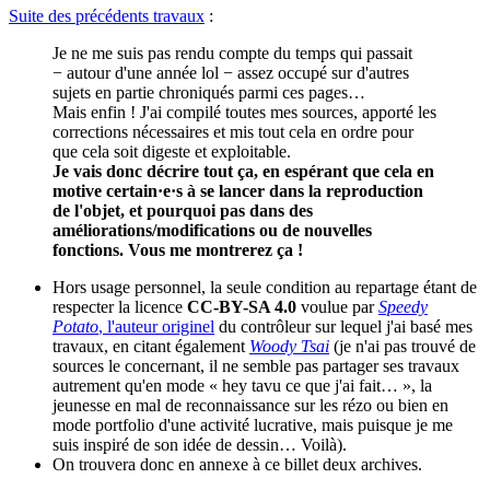
Suite des précédents travaux
:
Je ne me suis pas rendu compte du temps qui passait
− autour d'une année lol − assez occupé sur d'autres
sujets en partie chroniqués parmi ces pages…
Mais enfin ! J'ai compilé toutes mes sources, apporté les
corrections nécessaires et mis tout cela en ordre pour
que cela soit digeste et exploitable.
Je vais donc décrire tout ça, en espérant que cela en
motive certain·e·s à se lancer dans la reproduction
de l'objet, et pourquoi pas dans des
améliorations/modifications ou de nouvelles
fonctions. Vous me montrerez ça !
Hors usage personnel, la seule condition au repartage étant de
respecter la licence
CC-BY-SA 4.0
voulue par
Speedy
Potato
, l'auteur originel
du contrôleur sur lequel j'ai basé mes
travaux, en citant également
Woody Tsai
(je n'ai pas trouvé de
sources le concernant, il ne semble pas partager ses travaux
autrement qu'en mode « hey tavu ce que j'ai fait… », la
jeunesse en mal de reconnaissance sur les rézo ou bien en
mode portfolio d'une activité lucrative, mais puisque je me
suis inspiré de son idée de dessin… Voilà).
On trouvera donc en annexe à ce billet deux archives.