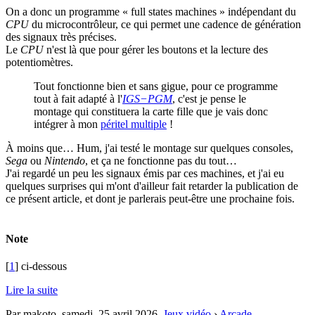
On a donc un programme « full states machines » indépendant du
CPU
du microcontrôleur, ce qui permet une cadence de génération
des signaux très précises.
Le
CPU
n'est là que pour gérer les boutons et la lecture des
potentiomètres.
Tout fonctionne bien et sans gigue, pour ce programme
tout à fait adapté à l'
IGS−PGM
, c'est je pense le
montage qui constituera la carte fille que je vais donc
intégrer à mon
péritel multiple
!
À moins que… Hum, j'ai testé le montage sur quelques consoles,
Sega
ou
Nintendo
, et ça ne fonctionne pas du tout…
J'ai regardé un peu les signaux émis par ces machines, et j'ai eu
quelques surprises qui m'ont d'ailleur fait retarder la publication de
ce présent article, et dont je parlerais peut-être une prochaine fois.
Note
[
1
] ci-dessous
Lire la suite
Par makoto,
samedi, 25 avril 2026
.
Jeux vidéo
›
Arcade