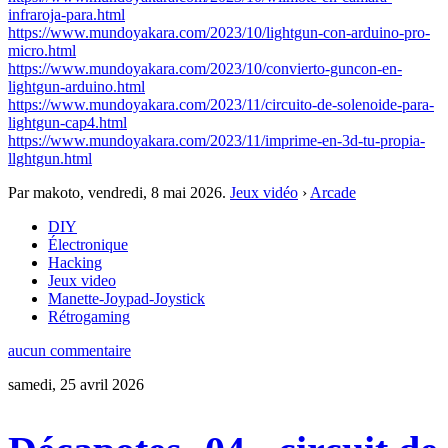
infraroja-para.html
https://www.mundoyakara.com/2023/10/lightgun-con-arduino-pro-
micro.html
https://www.mundoyakara.com/2023/10/convierto-guncon-en-
lightgun-arduino.html
https://www.mundoyakara.com/2023/11/circuito-de-solenoide-para-
lightgun-cap4.html
https://www.mundoyakara.com/2023/11/imprime-en-3d-tu-propia-
llghtgun.html
Par makoto,
vendredi, 8 mai 2026
.
Jeux vidéo
›
Arcade
DIY
Électronique
Hacking
Jeux video
Manette-Joypad-Joystick
Rétrogaming
aucun commentaire
samedi, 25 avril 2026