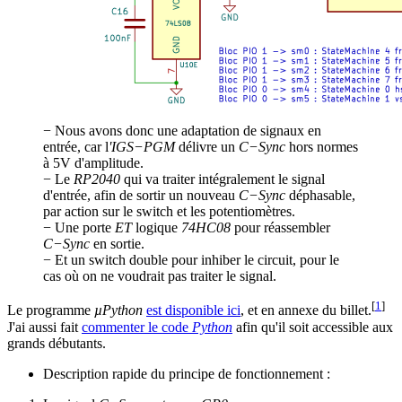
− Nous avons donc une adaptation de signaux en
entrée, car l
'IGS−PGM
délivre un
C−Sync
hors normes
à 5V d'amplitude.
− Le
RP2040
qui va traiter intégralement le signal
d'entrée, afin de sortir un nouveau
C−Sync
déphasable,
par action sur le switch et les potentiomètres.
− Une porte
ET
logique
74HC08
pour réassembler
C−Sync
en sortie.
− Et un switch double pour inhiber le circuit, pour le
cas où on ne voudrait pas traiter le signal.
[
1
]
Le programme
µPython
est disponible ici
, et en annexe du billet.
J'ai aussi fait
commenter le code
Python
afin qu'il soit accessible aux
grands débutants.
Description rapide du principe de fonctionnement :