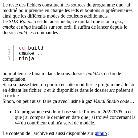
Le reste des fichiers constituent les sources du programme que j'ai
modifié pour prendre en charge les leds et boutons supplémentaires,
ainsi que les différents modes de couleurs additionnels.
Le
SDK Rpi pico
est lui aussi inclu, ce qui fait que si on a
gcc
,
cmake
et
ninja
installés sur son ordi, il suffira de lancer depuis le
dossier
build
les commandes :
1
cd
build
2
cmake ..
3
ninja
pour obtenir le binaire dans le sous-dossier
build/src
en fin de
compilation.
Si ça se passe bien, on pourra ensuite modifier le programme à loisir
en éditant les fichier
.c
et
.h
disponibles dans le dossier
src
présent à
la racine.
Sinon, on peut aussi faire ça avec l'usine à gaz
Visual Studio code
…
Ce programme est donc basé sur le firmware
20220705
, à ce
que j'ai compris le dernier en date que j'ai trouvé concernant la
v4 du contrôleur qui m'a servi de modèle.
Le contenu de l'archive est aussi disponible sur
github
: