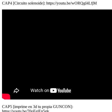
CAP4 [Circuito solenoide]: https://youtu.be/wORQgI4LfjM
CAP5 [imprime en 3d tu propia GUNCON]:
https://youtu.be/70oEejEn5gk