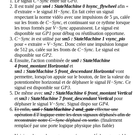
Le signal
C−Sync
entre sur
GP0
.
Il est traité par
sm4 : StateMachine 0 hsync_flywheel
afin «
d'extraire » le signal
H−Sync
. En fait créer un signal
respectant la norme vidéo avec une impulsions de 5 µs, calée
sur les fronts de
C−Sync
, et continuant sur ce rythme lorsque
les trous formés par
V−Sync
apparaissent. Le signal est
disponible sur
GP1
pour débug ou réutilisation opportune.
C−Sync in
est utilisé par
sm5 : StateMachine 1 vsync_pio
pour « extraire »
V−Sync
. Donc créer une impulsion longue
de 512 µs, calée sur les fronts de
C−Sync
. Le signal est
disponible sur
GP2
.
Ensuite, l'action combinée de
sm0 : StateMachine
4 front_montant Horizontal
et
sm1 : StateMachine 5 front_descendant Horizontal
vont
permettre, lorsqu'on appuie sur le bouton, de lire la valeur du
potentiomètre horizontal et de déphaser le signal
H−Sync
. Ce
signal est disponible sur
GP3
.
De même avec
sm2 : StateMachine 6 front_montant Vertical
et
sm3 : StateMachine 7 front_descendant Vertical
pour
déphaser le signal
V−Sync
. Signal dispo sur
GP4
.
Et enfin,
sm6 : StateMachine 2 and_gate
effectue une
opération
ET
logique entre les deux signaux déphasés afin de
reconstruire notre
C−Sync
déphasé en sortie.
(finalement
remplacé par une porte logique physique plus fiable)