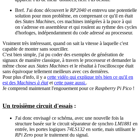
Bref. J'ai donc découvert le
RP2040
et entrevu une potentielle
solution pour mon problème, en comprenant ce qu'il en était
des
States Machines
, ces machines intégrées à la puce à qui
on s'adresse en assembleur et qui roulent au rythme des cycles
d'horloges, indépendamment du code adressé au processeur.
Vraiment très intéressant, quand on sait la vitesse à laquelle c'est
capable de monter sans sourciller.
C'est bien simple, j'ai pu coder des exemples de génération de
signaux de manière classique, à travers le processeur et demander la
même chose aux
States Machines
et le résultat à l'oscilloscope était
sans équivoque tellement meilleurs avec ces dernières.
Pour plus d'info, il y a
cette vidéo qui explique très bien ce qu'il en
est des
Machines à état
et
cette page aussi.
.
Je comprend maintenant l'engouement pour ce
Raspberry Pi Pico
!
Un troisième circuit d'essais
:
J'ai donc envisagé ce schéma, avec une nouvelle fois la
structure basée sur le circuit séparateur de synchro
LM1881
en
entrée, les portes logiques
74LS132
en sortie, mais utilisant le
RPi Zero
pour le traitement du signal.