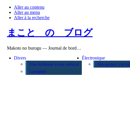
Aller au contenu
Aller au menu
Aller à la recherche
まこと の ブログ
Makoto no burogu — Journal de bord…
Divers
Électronique
Une éolienne à axe vertical
Décapotes, circui
Lumiplot