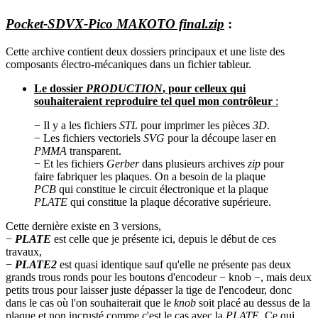
Pocket-SDVX-Pico MAKOTO final.zip
:
Cette archive contient deux dossiers principaux et une liste des
composants électro-mécaniques dans un fichier tableur.
Le dossier
PRODUCTION
, pour celleux qui
souhaiteraient reproduire tel quel mon contrôleur
:
− Il y a les fichiers
STL
pour imprimer les pièces
3D
.
− Les fichiers vectoriels
SVG
pour la découpe laser en
PMMA
transparent.
− Et les fichiers
Gerber
dans plusieurs archives
zip
pour
faire fabriquer les plaques. On a besoin de la plaque
PCB
qui constitue le circuit électronique et la plaque
PLATE
qui constitue la plaque décorative supérieure.
Cette dernière existe en 3 versions,
−
PLATE
est celle que je présente ici, depuis le début de ces
travaux,
−
PLATE2
est quasi identique sauf qu'elle ne présente pas deux
grands trous ronds pour les boutons d'encodeur − knob −, mais deux
petits trous pour laisser juste dépasser la tige de l'encodeur, donc
dans le cas où l'on souhaiterait que le
knob
soit placé au dessus de la
plaque et non incrusté comme c'est le cas avec la
PLATE
. Ce qui