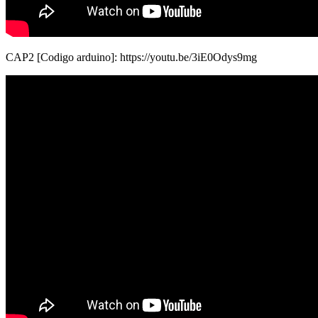
CAP2 [Codigo arduino]: https://youtu.be/3iE0Odys9mg