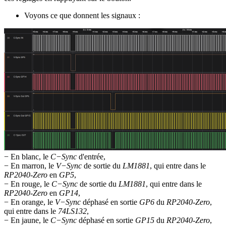
Voyons ce que donnent les signaux :
− En blanc, le
C−Sync
d'entrée,
− En marron, le
V−Sync
de sortie du
LM1881
, qui entre dans le
RP2040-Zero
en
GP5
,
− En rouge, le
C−Sync
de sortie du
LM1881
, qui entre dans le
RP2040-Zero
en
GP14
,
− En orange, le
V−Sync
déphasé en sortie
GP6
du
RP2040-Zero
,
qui entre dans le
74LS132
,
− En jaune, le
C−Sync
déphasé en sortie
GP15
du
RP2040-Zero
,