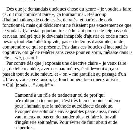
− Dés que je demandais quelques chose du genre « je voudrais faire
ça, dit moi comment faire », ça tournait mal. Beaucoup
d'hallucinations, de code testés, de ratés, et parfois de code
fonctionnel, mais qui décidément ne faisaient pas exactement ce que
je voulais. Ça restait pourtant très séduisant pour cette feignasse de
cerveau, malgré que je devenais incapable d'ajuster ce code à mon
besoin, tout étant allé trop vite, pas eu le temps d'assimiler, ni de
comprendre ce qui se présente. Pris dans ces boucles d'incapacités
cognitive, obligé de réitérer sans cesse pour en sortir, mélasse dans la
tête… wé, pas ouf.
− Par contre dés que j'exposais une directive claire « je veux faire
ça, de telle manière, avec ces paramètres, écrit le−moi », ça se
passait tout de suite mieux, et « on » me gratifiait au passage d'un
« bravo, vous avez raison, ça fonctionnera bien mieux ainsi ».
« Oui, je sais… *soupir* ».
Cantonné à un rôle de traducteur où de prof qui
m'explique la technique, c'est très bien et moins coûteux
pour l'humain que la méthode autodidacte classique.
Évoquer des solutions envisageables passe aussi, mais il
vaut mieux ne pas en demander plus, et faire le travail
d'ingénierie soit même. Pour éviter de finir abruti et de
se perdre…