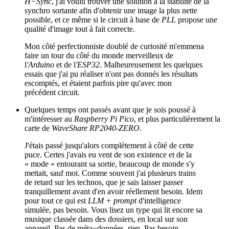
H−Sync
, j'ai voulu trouver une solution à la stabilité de la
synchro sortante afin d'obtenir une image la plus nette
possible, et ce même si le circuit à base de
PLL
propose une
qualité d'image tout à fait correcte.
Mon côté perfectionniste doublé de curiosité m'emmena
faire un tour du côté du monde merveilleux de
l
'Arduino
et de l
'ESP32
. Malheureusement les quelques
essais que j'ai pu réaliser n'ont pas donnés les résultats
escomptés, et étaient parfois pire qu'avec mon
précédent circuit.
Quelques temps ont passés avant que je sois poussé à
m'intéresser au
Raspberry Pi Pico
, et plus particulièrement la
carte de
WaveShare RP2040-ZERO
.
J'étais passé jusqu'alors complètement à côté de cette
puce. Certes j'avais eu vent de son existence et de la
« mode » entourant sa sortie, beaucoup de monde s'y
mettait, sauf moi. Comme souvent j'ai plusieurs trains
de retard sur les technos, que je sais laisser passer
tranquillement avant d'en avoir réellement besoin. Idem
pour tout ce qui est
LLM + prompt
d'intelligence
simulée, pas besoin. Vous lisez un type qui lit encore sa
musique classée dans des dossiers, en local sur son
appareil. Pas de méta−données, rien. Pas besoin.