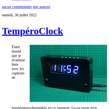
aucun commentaire
une annexe
samedi, 30 juillet 2022
TempéroClock
Étant
donné
que je
m'amuse
bien
avec les
capteurs
de
températures/humidités en ce moment, j'ai eu envie d'en