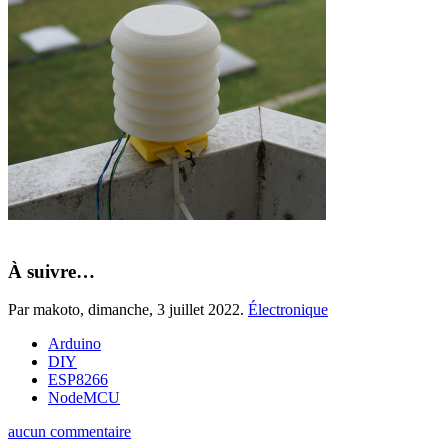
À suivre…
Par makoto,
dimanche, 3 juillet 2022
.
Électronique
Arduino
DIY
ESP8266
NodeMCU
aucun commentaire