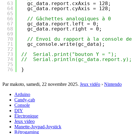
63
gc_data.report.cxAxis = 128;
64
gc_data.report.cyAxis = 128;
65
66
// Gâchettes analogiques à 0
67
gc_data.report.left = 0;
68
gc_data.report.right = 0;
69
70
// Envoi du rapport à la console de
71
gc_console.write(gc_data);
72
73
//  Serial.print("bouton Y = ");
74
//  Serial.println(gc_data.report.y);
75
76
}
Par makoto,
samedi, 22 novembre 2025
.
Jeux vidéo
›
Nintendo
Arduino
Candy-cab
Console
DIY
Électronique
Jeux video
Manette-Joypad-Joystick
Rétrogaming