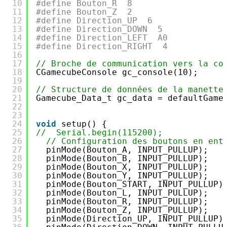
10
#define Bouton_R  8
11
#define Bouton_Z  2
12
#define Direction_UP  6
13
#define Direction_DOWN  5
14
#define Direction_LEFT  A0
15
#define Direction_RIGHT  4
16
17
// Broche de communication vers la co
18
CGamecubeConsole gc_console(10);
19
20
// Structure de données de la manette
21
Gamecube_Data_t gc_data = defaultGame
22
23
24
void
setup() {
25
//  Serial.begin(115200);
26
// Configuration des boutons en ent
27
pinMode(Bouton_A, INPUT_PULLUP);
28
pinMode(Bouton_B, INPUT_PULLUP);
29
pinMode(Bouton_X, INPUT_PULLUP);
30
pinMode(Bouton_Y, INPUT_PULLUP);
31
pinMode(Bouton_START, INPUT_PULLUP)
32
pinMode(Bouton_L, INPUT_PULLUP);
33
pinMode(Bouton_R, INPUT_PULLUP);
34
pinMode(Bouton_Z, INPUT_PULLUP);
35
pinMode(Direction_UP, INPUT_PULLUP)