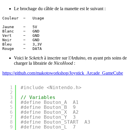
Le brochage du câble de la manette est le suivant :
Couleur  −   Usage 

Jaune    −   5V

Blanc    −   GND

Vert     −   GND

Noir     −   GND

Bleu     −   3,3V

Voici le
Scketch
à inscrire sur l
'Arduino
, en ayant pris soins de
charger la librairie de
NicoHood
:
https://github.com/makotoworkshop/Joystick_Arcade_GameCube
1
#include <Nintendo.h>
2
3
// Variables
4
#define Bouton_A  A1
5
#define Bouton_B  9
6
#define Bouton_X  A2
7
#define Bouton_Y  3
8
#define Bouton_START  A3
9
#define Bouton_L  7