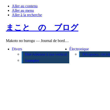
Aller au contenu
Aller au menu
Aller à la recherche
まこと の ブログ
Makoto no burogu — Journal de bord…
Divers
Électronique
Une éolienne à axe vertical
Décapotes, circui
Lumiplot