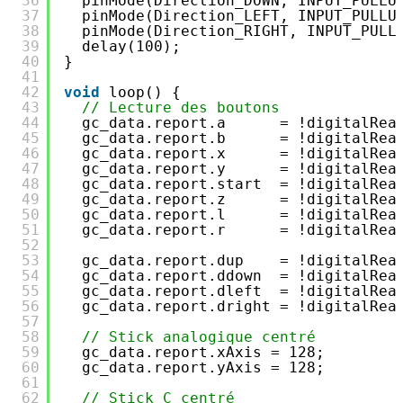
36
pinMode(Direction_DOWN, INPUT_PULLU
37
pinMode(Direction_LEFT, INPUT_PULLU
38
pinMode(Direction_RIGHT, INPUT_PULL
39
delay(100);
40
}
41
42
void
loop() {
43
// Lecture des boutons
44
gc_data.report.a      = !digitalRea
45
gc_data.report.b      = !digitalRea
46
gc_data.report.x      = !digitalRea
47
gc_data.report.y      = !digitalRea
48
gc_data.report.start  = !digitalRea
49
gc_data.report.z      = !digitalRea
50
gc_data.report.l      = !digitalRea
51
gc_data.report.r      = !digitalRea
52
53
gc_data.report.dup    = !digitalRea
54
gc_data.report.ddown  = !digitalRea
55
gc_data.report.dleft  = !digitalRea
56
gc_data.report.dright = !digitalRea
57
58
// Stick analogique centré
59
gc_data.report.xAxis = 128;
60
gc_data.report.yAxis = 128;
61
62
// Stick C centré