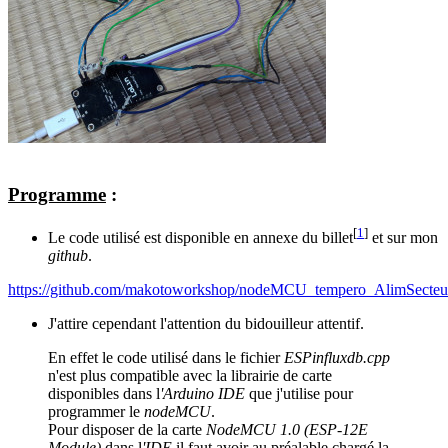
Programme
:
[
1
]
Le code utilisé est disponible en annexe du billet
et sur mon
github
.
https://github.com/makotoworkshop/nodeMCU_tempero_AlimSecteu
J'attire cependant l'attention du bidouilleur attentif.
En effet le code utilisé dans le fichier
ESPinfluxdb.cpp
n'est plus compatible avec la librairie de carte
disponibles dans l
'Arduino IDE
que j'utilise pour
programmer le
nodeMCU
.
Pour disposer de la carte
NodeMCU 1.0 (ESP-12E
Module)
dans l
'IDE
il faut avoir au préalable chargé la