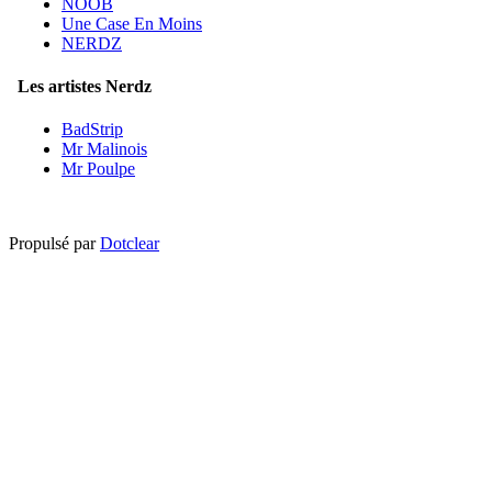
NOOB
Une Case En Moins
NERDZ
Les artistes Nerdz
BadStrip
Mr Malinois
Mr Poulpe
Propulsé par
Dotclear