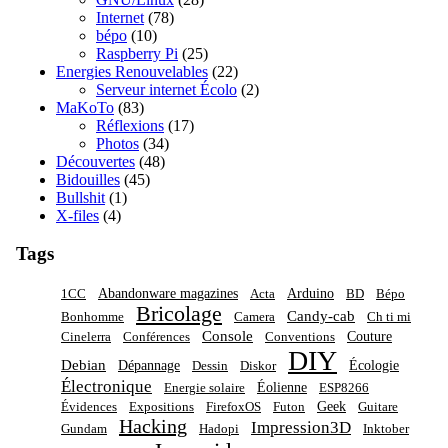
Internet
(78)
bépo
(10)
Raspberry Pi
(25)
Energies Renouvelables
(22)
Serveur internet Écolo
(2)
MaKoTo
(83)
Réflexions
(17)
Photos
(34)
Découvertes
(48)
Bidouilles
(45)
Bullshit
(1)
X-files
(4)
Tags
Abandonware magazines
Arduino
1CC
Acta
BD
Bépo
Bricolage
Candy-cab
Bonhomme
Camera
Ch ti mi
Console
Couture
Cinelerra
Conférences
Conventions
DIY
Debian
Dépannage
Écologie
Dessin
Diskor
Électronique
Éolienne
Energie solaire
ESP8266
Geek
Évidences
Expositions
FirefoxOS
Futon
Guitare
Hacking
Impression3D
Gundam
Hadopi
Inktober