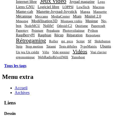
Jeux video
Internet libre
Joypad magazine
Lego
Liens GNU
Logiciel libre
LOPPSI
LowTech
Macross
Mame-cab
Manette-Joypad-Joystick
Manga
Maquette
Mécanique
Miam
Minitel 2.0
Meccano
MediaCenter
Modélisation3D
Musique
No-
Mmorpg
Montage vidéo
box
Nolife!
NodeMCU
Odroid-C2
Onirisme
Papercraft
Papertoy
Peinture
Pepakura
Photovoltaïque
Python
RaspBerryPI
Raspbian
Récup
Réparation
Reportage
Rétrogaming
Roller
rpi_pico
Script
SF
Shikibuton
Ubuntu
Spip
Stop motion
Tatami
Tests débiles
TypeMatrix
Vidéos
Un jeu Un crédit
Vélo
Vide grenier
Vrai clavier
ergonomique
WebRadioRéveilWifi
Yunohost
Tous les tags
Menu extra
Accueil
Archives
Liens
Dessin