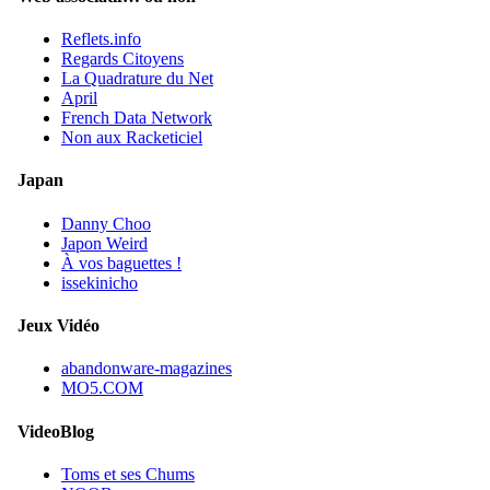
Reflets.info
Regards Citoyens
La Quadrature du Net
April
French Data Network
Non aux Racketiciel
Japan
Danny Choo
Japon Weird
À vos baguettes !
issekinicho
Jeux Vidéo
abandonware-magazines
MO5.COM
VideoBlog
Toms et ses Chums