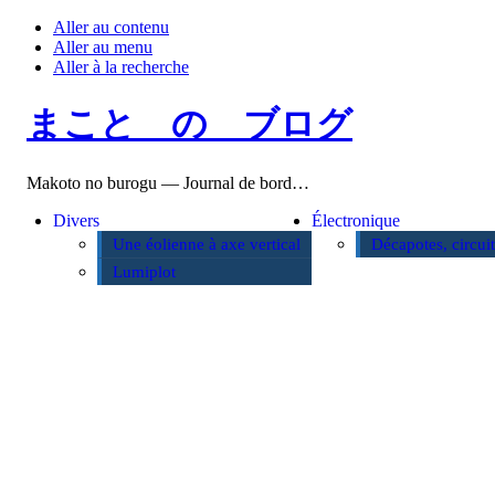
Aller au contenu
Aller au menu
Aller à la recherche
まこと の ブログ
Makoto no burogu — Journal de bord…
Divers
Électronique
Une éolienne à axe vertical
Décapotes, circui
Lumiplot