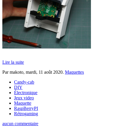
Lire la suite
Par makoto,
mardi, 11 août 2020
.
Maquettes
Candy-cab
DIY
Électronique
Jeux video
Maquette
RaspBerryPI
Rétrogaming
aucun commentaire