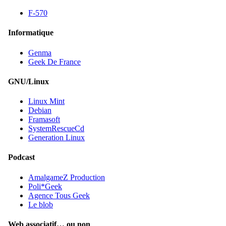
F-570
Informatique
Genma
Geek De France
GNU/Linux
Linux Mint
Debian
Framasoft
SystemRescueCd
Generation Linux
Podcast
AmalgameZ Production
Poli*Geek
Agence Tous Geek
Le blob
Web associatif… ou non