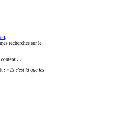
rid
.
 mes recherches sur le
ns contenu…
it : «
Et c'est là que les