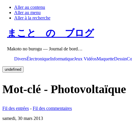
Aller au contenu
Aller au menu
Aller à la recherche
まこと の ブログ
Makoto no burogu — Journal de bord…
Divers
Électronique
Informatique
Jeux Vidéos
Maquette
Dessin
Co
undefined
Mot-clé - Photovoltaïque
Fil des entrées
-
Fil des commentaires
samedi, 30 mars 2013