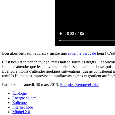
Bon alors bien sûr, faudrait y mettre une
éolienne verticale
hein ! C'es
C'est beau d'en parler, tout ça, mais faut se sortir les doigts… et bricol
Inutile d'attendre que les pouvoirs public fassent quelque chose, puisq
Et encore moins d'attendre quelques subventions, qui ne contribuent au
reniflés l'aubaine s'improvisent installateurs agrées et gonflent artifici
Par makoto,
samedi, 30 mars 2013
.
Energies Renouvelables
Écologie
Energie solaire
Éolienne
Internet libre
Minitel 2.0