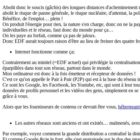
Abolit donc le soucis (gâchis) des longues distances d'acheminement n
abolit le risque de panne générale, le risque nucléaire, d'attentat, la po
Bénéfice, de l'emploi… plein !
On produit l'énergie pour rien, la nature s'en charge, donc on ne la pay
individuelles et le réseau, faut donc du monde pour ça…
On les paye au forfait, comme ça pas de jaloux.
Donc EDF aurait toujours raison d'être au lieu de freiner des quatre f
Internet fonctionne comme ça;
Contrairement au minitel (=EDF actuel) qui privilégie la centralisatio
éparpillées dans tout son réseau, partout dans le monde.
Mon ordinateur est donc à la fois émetteur et récepteur de données !
C'est ce qu'on appelle le Pair à Pair (P2P) qui est à la base du réseau i
Ce sont les Google, les Facebook, les Youtube, etc, qui sont à leur tour
données de profils personnel et les vidéos des gens, simplement en s
grâce à vous.
Alors que les fournisseurs de contenu ce devrait être vous,
hébergeant
Les autres réseaux sont anciens et ont existés… malmenés, avec
Par exemple, voyez comment la grande distribution a centralisé la dis
Et comme Google &cie le font, elle s'est engraissée sur le dos des pr