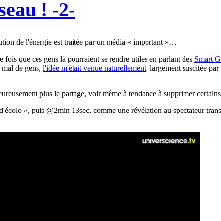
seau ! -2-
ibution de l'énergie est traitée par un média « important »…
 fois que ces gens là pourraient se rendre utiles en parlant des
Smart G
s mal de gens,
l'idée m'était venue naturellement
, largement suscitée par
ureusement plus le partage, voir même à tendance à supprimer certai
 d'écolo », puis @2min 13sec, comme une révélation au spectateur trans