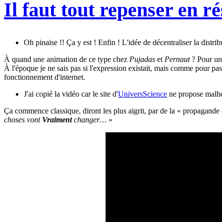
Il faut tout repenser en ré
Oh pinaise !! Ça y est ! Enfin ! L'idée de décentraliser la distr
À quand une animation de ce type chez
Pujadas
et
Pernaut
? Pour une
À l'époque je ne sais pas si l'expression existait, mais comme pour pa
fonctionnement d'internet.
J'ai copié la vidéo car le site d'
UniversScience
ne propose malhe
Ça commence classique, diront les plus aigrit, par de la « propagande
choses vont
Vraiment
changer…
»