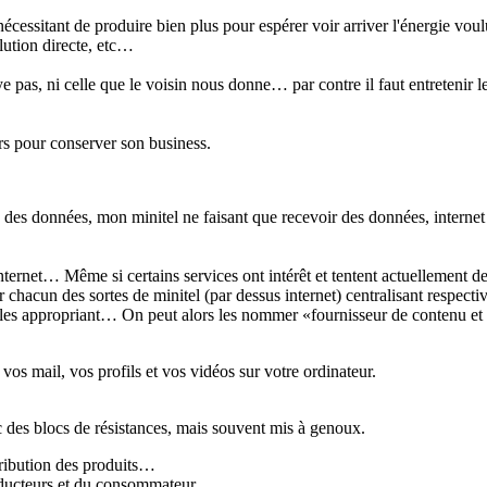
écessitant de produire bien plus pour espérer voir arriver l'énergie vo
llution directe, etc…
e pas, ni celle que le voisin nous donne… par contre il faut entretenir le
ers pour conserver son business.
n des données, mon minitel ne faisant que recevoir des données, internet
nternet… Même si certains services ont intérêt et tentent actuellement de 
 chacun des sortes de minitel (par dessus internet) centralisant respecti
e les appropriant… On peut alors les nommer «fournisseur de contenu e
vos mail, vos profils et vos vidéos sur votre ordinateur.
 des blocs de résistances, mais souvent mis à genoux.
tribution des produits…
oducteurs et du consommateur.