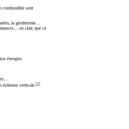
en combustible sont
 marées, la géothermie…
ormances… en clair, que ce
 aux énergies
ssez…
[
2
]
n éolienne verticale.