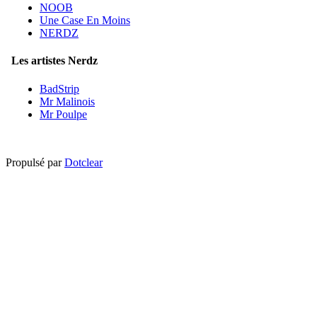
NOOB
Une Case En Moins
NERDZ
Les artistes Nerdz
BadStrip
Mr Malinois
Mr Poulpe
Propulsé par
Dotclear