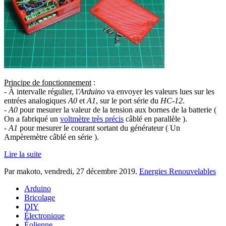
Principe de fonctionnement
:
- À intervalle régulier, l
'Arduino
va envoyer les valeurs lues sur les
entrées analogiques
A0
et
A1
, sur le port série du
HC-12
.
-
A0
pour mesurer la valeur de la tension aux bornes de la batterie (
On a fabriqué un
voltmètre très précis
câblé en parallèle ).
-
A1
pour mesurer le courant sortant du générateur ( Un
Ampèremètre câblé en série ).
Lire la suite
Par makoto,
vendredi, 27 décembre 2019
.
Energies Renouvelables
Arduino
Bricolage
DIY
Électronique
Éolienne