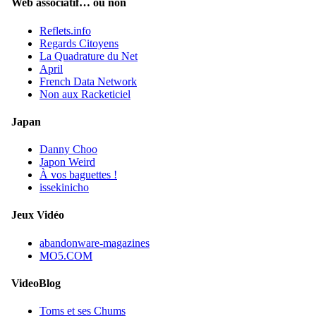
Web associatif… ou non
Reflets.info
Regards Citoyens
La Quadrature du Net
April
French Data Network
Non aux Racketiciel
Japan
Danny Choo
Japon Weird
À vos baguettes !
issekinicho
Jeux Vidéo
abandonware-magazines
MO5.COM
VideoBlog
Toms et ses Chums