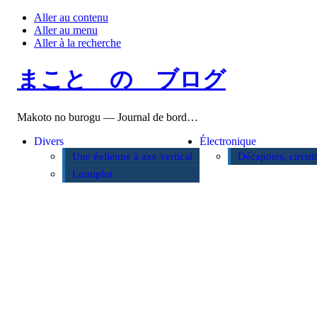
Aller au contenu
Aller au menu
Aller à la recherche
まこと の ブログ
Makoto no burogu — Journal de bord…
Divers
Électronique
Une éolienne à axe vertical
Décapotes, circui
Lumiplot