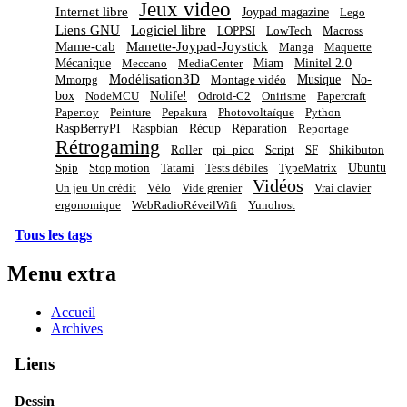
Jeux video
Internet libre
Joypad magazine
Lego
Liens GNU
Logiciel libre
LOPPSI
LowTech
Macross
Mame-cab
Manette-Joypad-Joystick
Manga
Maquette
Mécanique
Miam
Minitel 2.0
Meccano
MediaCenter
Modélisation3D
Musique
No-
Mmorpg
Montage vidéo
box
Nolife!
NodeMCU
Odroid-C2
Onirisme
Papercraft
Papertoy
Peinture
Pepakura
Photovoltaïque
Python
RaspBerryPI
Raspbian
Récup
Réparation
Reportage
Rétrogaming
Roller
rpi_pico
Script
SF
Shikibuton
Ubuntu
Spip
Stop motion
Tatami
Tests débiles
TypeMatrix
Vidéos
Un jeu Un crédit
Vélo
Vide grenier
Vrai clavier
ergonomique
WebRadioRéveilWifi
Yunohost
Tous les tags
Menu extra
Accueil
Archives
Liens
Dessin