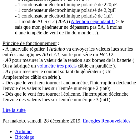
- 1 condensateur électrochimique polarisé de 220µF.
- 1 condensateur électrochimique polarisé de 2,2µF.
- 1 condensateur électrochimique polarisé de 1µF.
- 1 module ACS712 (20A) (
Attention cependant !!
> Je
sais que mon générateur ne dépassera pas 5A, à moins
d'une tempête de vent de fin du monde…).
Principe de fonctionnement
:
- À intervalle régulier, l
'Arduino
va envoyer les valeurs lues sur les
entrées analogiques
A0
et
A1
, sur le port série du
HC-12
.
-
A0
pour mesurer la valeur de la tension aux bornes de la batterie (
On a fabriqué un
voltmètre très précis
câblé en parallèle ).
-
A1
pour mesurer le courant sortant du générateur ( Un
Ampèremètre câblé en série ).
- Dés que le vent fera tourner l'anémomètre, l'interruption déclenche
l'envoie des valeurs lues sur l'entrée numérique 2 (int0).
- Dés que le vent fera tourner l'éolienne, l'interruption déclenche
l'envoie des valeurs lues sur l'entrée numérique 3 (int1).
Lire la suite
Par makoto,
samedi, 28 décembre 2019
.
Energies Renouvelables
Arduino
Bricolage