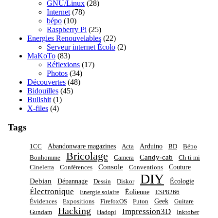
GNU/Linux
(28)
Internet
(78)
bépo
(10)
Raspberry Pi
(25)
Energies Renouvelables
(22)
Serveur internet Écolo
(2)
MaKoTo
(83)
Réflexions
(17)
Photos
(34)
Découvertes
(48)
Bidouilles
(45)
Bullshit
(1)
X-files
(4)
Tags
Abandonware magazines
Arduino
1CC
Acta
BD
Bépo
Bricolage
Candy-cab
Bonhomme
Camera
Ch ti mi
Console
Couture
Cinelerra
Conférences
Conventions
DIY
Debian
Dépannage
Écologie
Dessin
Diskor
Électronique
Éolienne
Energie solaire
ESP8266
Geek
Évidences
Expositions
FirefoxOS
Futon
Guitare
Hacking
Impression3D
Gundam
Hadopi
Inktober