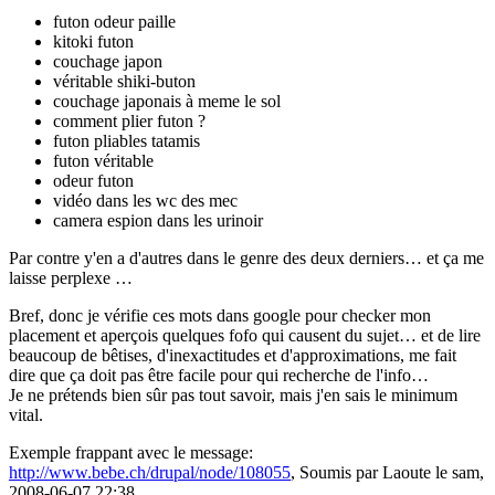
futon odeur paille
kitoki futon
couchage japon
véritable shiki-buton
couchage japonais à meme le sol
comment plier futon ?
futon pliables tatamis
futon véritable
odeur futon
vidéo dans les wc des mec
camera espion dans les urinoir
Par contre y'en a d'autres dans le genre des deux derniers… et ça me
laisse perplexe …
Bref, donc je vérifie ces mots dans google pour checker mon
placement et aperçois quelques fofo qui causent du sujet… et de lire
beaucoup de bêtises, d'inexactitudes et d'approximations, me fait
dire que ça doit pas être facile pour qui recherche de l'info…
Je ne prétends bien sûr pas tout savoir, mais j'en sais le minimum
vital.
Exemple frappant avec le message:
http://www.bebe.ch/drupal/node/108055
, Soumis par Laoute le sam,
2008-06-07 22:38.