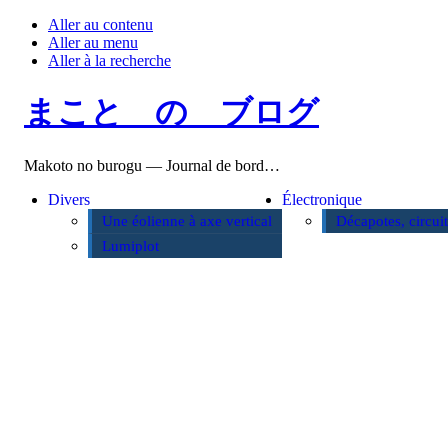
Aller au contenu
Aller au menu
Aller à la recherche
まこと の ブログ
Makoto no burogu — Journal de bord…
Divers
Électronique
Une éolienne à axe vertical
Décapotes, circui
Lumiplot