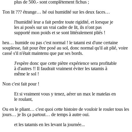
plus de 500.- sont complètement fichus ;
Ton lit ??? étrange… hé oui humidité sur les deux faces…
l'humidité leur a fait perdre toute rigidité, et lorsque je
les ai posés sur un vrai cadre de lit, ils n'ont pas
supporté mon poids et se sont littéralement pliés !
heu… humide ou pas c'est normal ! le tatami est d'une certaine
souplesse, fait pour être posé au sol, donc normal qu'il ait plié, voire
cassé s'il n'était maintenu que par ses bords.
J'espère donc que cette piètre expérience sera profitable
à d'autres !! Il faudrait vraiment éviter les tatamis à
même le sol !
Non c'est fait pour !
Et si vraiment vous y tenez, aérer un max le matelas en
le roulant,
Ou en le pliant… c'est quoi cette histoire de vouloir le rouler tous les
jours… je lis ça partout… de temps à autre oui.
et les tatamis en les levant la journée...