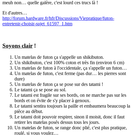
meuh non… quelle galère, c'est lourd ces trucs là !
Et d'autres…
http://forum.hardware.fr/hfr/Discussions/Viepratique/futon-
entretenir-choisir-sujet_61597_1.htm
Soyons clair
!
Un matelas de futon ça s'appelle un shikibuton.
Un shikibuton, c'est 100% coton et très fin (environ 6 cm)
Un matelas de futon à l'occidentale, ça s'appelle un futon…
Un matelas de futon, c'est ferme (pas dur… les pierres sont
dure)
Un matelas de futon ça se pose sur des tatami !
Le tatami ça se pose au sol.
Le tatami est fragile sur ses bords, on ne marche pas sur les
bords et on évite de s'y placer à genoux.
Le tatami sentira toujours la paille et embaumera beaucoup la
pièce au début.
Le tatami doit pouvoir respirer, sinon il moisit, donc il faut
retirer les matelas posés dessus tous les jours.
Un matelas de futon, se range donc plié, c'est plus pratique,
roulé, si vous voulez…