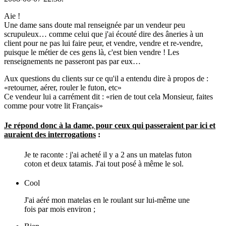
Aie !
Une dame sans doute mal renseignée par un vendeur peu
scrupuleux… comme celui que j'ai écouté dire des âneries à un
client pour ne pas lui faire peur, et vendre, vendre et re-vendre,
puisque le métier de ces gens là, c'est bien vendre ! Les
renseignements ne passeront pas par eux…
Aux questions du clients sur ce qu'il a entendu dire à propos de :
«retourner, aérer, rouler le futon, etc»
Ce vendeur lui a carrément dit : «rien de tout cela Monsieur, faites
comme pour votre lit Français»
Je répond donc à la dame, pour ceux qui passeraient par ici et
auraient des interrogations
:
Je te raconte : j'ai acheté il y a 2 ans un matelas futon
coton et deux tatamis. J'ai tout posé à même le sol.
Cool
J'ai aéré mon matelas en le roulant sur lui-même une
fois par mois environ ;