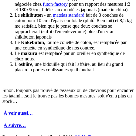
négociée chez
futon-factory
pour un rapport des mesures 1:2
et 180x90cm, fidèles aux modèles japonais (made in china).
Le
shikibuton
- un
matelas standard
fait de 3 couches de
coton pour 10 cm d'épaisseur totale (plutôt 8 en fait) et 8,5 kg
me satisfait, bien que je pense que deux couches se
rapprocherait (suffit d'en enlever une) plus d'un vrai
shikibuton japonais
Le
Kakebuton
, lourde couette de coton, est remplacée par
une couette en synthétique de nos contrée.
Le
makura
est remplacé par un oreiller en synthétique de
chez nous.
L'
oshiire
, une bidouille qui fait l'affaire, au lieu du grand
placard à portes coulissantes qu'il faudrait.
Sinon, toujours pas trouvé de tasseaux ou de chevrons pour encadrer
les tatami…soit je trouve pas les bonnes mesures, soit y'en a plus en
stock…
À voir aussi…
À suivre…