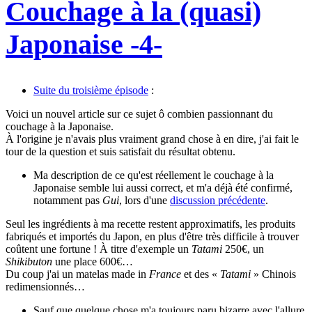
Couchage à la (quasi)
Japonaise -4-
Suite du troisième épisode
:
Voici un nouvel article sur ce sujet ô combien passionnant du
couchage à la Japonaise.
À l'origine je n'avais plus vraiment grand chose à en dire, j'ai fait le
tour de la question et suis satisfait du résultat obtenu.
Ma description de ce qu'est réellement le couchage à la
Japonaise semble lui aussi correct, et m'a déjà été confirmé,
notamment pas
Gui
, lors d'une
discussion précédente
.
Seul les ingrédients à ma recette restent approximatifs, les produits
fabriqués et importés du Japon, en plus d'être très difficile à trouver
coûtent une fortune ! À titre d'exemple un
Tatami
250€, un
Shikibuton
une place 600€…
Du coup j'ai un matelas made in
France
et des «
Tatami
» Chinois
redimensionnés…
Sauf que quelque chose m'a toujours paru bizarre avec l'allure