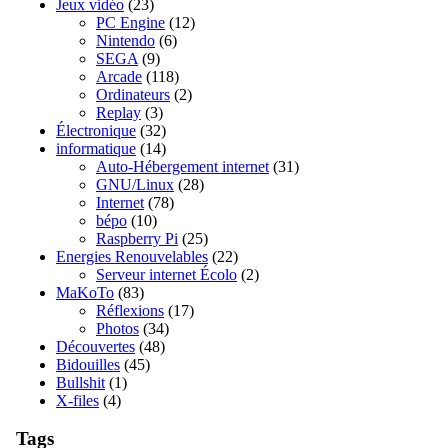
Jeux vidéo
(23)
PC Engine
(12)
Nintendo
(6)
SEGA
(9)
Arcade
(118)
Ordinateurs
(2)
Replay
(3)
Électronique
(32)
informatique
(14)
Auto-Hébergement internet
(31)
GNU/Linux
(28)
Internet
(78)
bépo
(10)
Raspberry Pi
(25)
Energies Renouvelables
(22)
Serveur internet Écolo
(2)
MaKoTo
(83)
Réflexions
(17)
Photos
(34)
Découvertes
(48)
Bidouilles
(45)
Bullshit
(1)
X-files
(4)
Tags