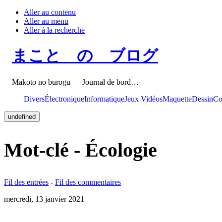
Aller au contenu
Aller au menu
Aller à la recherche
まこと の ブログ
Makoto no burogu — Journal de bord…
Divers
Électronique
Informatique
Jeux Vidéos
Maquette
Dessin
Co
undefined
Mot-clé - Écologie
Fil des entrées
-
Fil des commentaires
mercredi, 13 janvier 2021