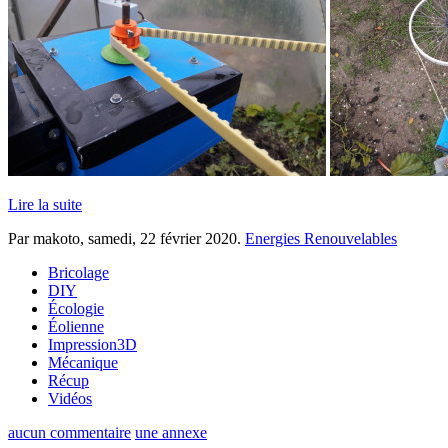
Lire la suite
Par makoto,
samedi, 22 février 2020
.
Energies Renouvelables
Bricolage
DIY
Écologie
Éolienne
Impression3D
Mécanique
Récup
Vidéos
aucun commentaire
une annexe