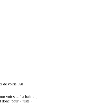
ux de voirie. Au
pour voir si… ha bah oui,
nt donc, pour « juste »